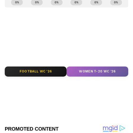
ABOUT THE AUTHOR
Mahesh Jujjuri
MJ
మహేశ్ జుజ్జూరి 13 ఏళ్ళకు పైగా తెలుగు జర్నలిస్టుగా పని
చేస్తున్నారు. ఈయన గతంలో 10 టీవీలో సినిమా, ఫీచర్స్
View post on Instagram
జర్నలిస్టుగా పని చేశారు. 2021 నుంచి ఏసియా నెట్ తెలుగులో
సినిమా జర్నలిస్టుగా ఉన్నరు. ఓటీటీ, టీవీ, బిగ్ బాస్, లైఫ్ స్టైల్
తెలుగు సినిమా
ఇతర సెలబ్రిటీలకు సంబందించిన విశేషాలను, ఫీచర్లను రాయడం
ఏషియానెట్ న్యూస్
ఈయన ప్రత్యేకత. క్వాలిటీ కంటెంట్‌ తో విశ్లేషణాత్మక కథనాలు
Published :
Mar 24 2026, 12:06 PM IST
రాయడంలో మంచి పట్టు ఉంది.
Follow Us
FOOTBALL WC '26
WOMEN T-20 WC '26