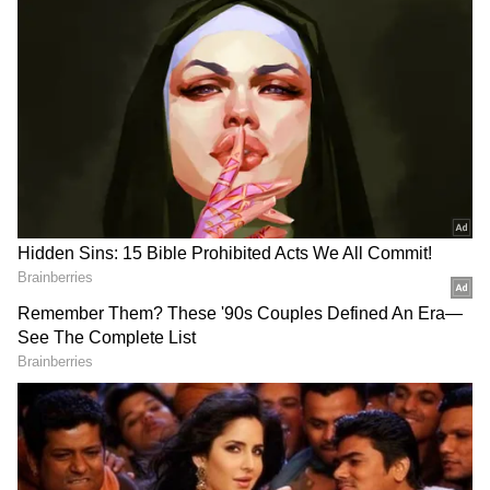
బలంగా మోసుకెళ్తాయి.
LATEST VIDEOS
దేవరపల్లిలో అడుగుపెట్టిన జగన్ భారీగా
తరలి వచ్చిన ఫ్యాన్స్ | YS Jagan East
Godavari Tour Devarapalli
ఇంత హుషారు ఏంటి భయ్యా ఎలా
కొట్టేసుకుంటున్నాడో చూడండి | Hushar
Pittalu Movie Press Meet | Actor
Bhanu