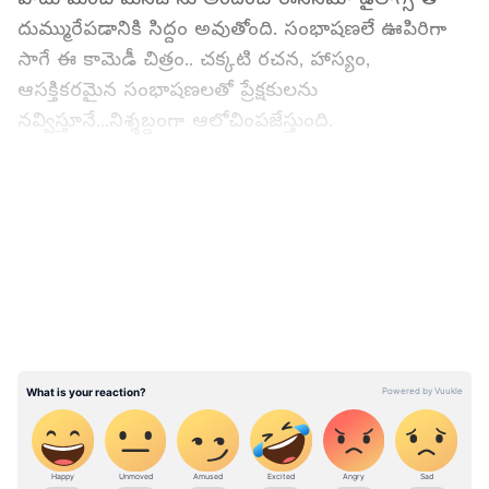
దుమ్మురేపడానికి సిద్దం అవుతోంది. సంభాషణలే ఊపిరిగా
సాగే ఈ కామెడీ చిత్రం.. చక్కటి రచన, హాస్యం,
ఆసక్తికరమైన సంభాషణలతో ప్రేక్షకులను
నవ్విస్తూనే...నిశ్శబ్దంగా ఆలోచింపజేస్తుంది.
సనాతన పద్ధతులను ప్రశ్నిస్తూ..
LATEST VIDEOS
గూగుల్‌లో ఆసక్తికరమైన సమాచారం కోసం ఏసియానెట్
తెలుగు ను మీ ఫ్రిఫర్డ్ సోర్స్ గా ఎంచుకోండి