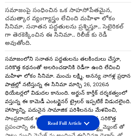
సమాజంపై సంధించిన ఒక సాహసోపేతమైన,
చమత్కార వ్యంగ్యాస్త్రం లేచింది మహిళా లోకం
సినిమా. సనాతన పద్దతులను ప్రశ్నిస్తూ.. సెటైరికల్
గా తెరకెక్కించిన ఈ సినిమా.. రిలీజ్ కు రెడీ
అవుతోంది.
సమాజంలోని సనాతన పద్ధతులను తలకిందులు చేస్తూ,
సరికొత్త కథనంతో అలరించడానికి రెడీగా ఉంది లేచించి
మహిళా లోకం సినిమా. మంచు లక్ష్మి, అనన్య నాగళ్ల ప్రధాన
పాత్రల్లో నటిస్తున్న ఈ సినిమా మార్చి 26, 2026న
థియేటర్లలో విడుదల కానుంది. అర్జున్ కార్తీక్ దర్శకత్వంలో
వస్తున్న ఈ కామెడీ ఎంటర్టైనర్ ట్రైలర్ ఇప్పటికే విడుదలైంది.
హాస్యాన్ని, పదునైన సామాజిక పరిశీలనను మేళవించి,
సాంప్రదాయక అధికార సమీకరణాలు మారిన సరికొత్త
Read Full Article
ప్రపంచాన్ని ఈ చిత్రం ఆవిష్కరిస్తుంది. ఎంటర్ట్టైమ్మెంట్ తో
పాటు మంచి మెసేజ్ ను అందించే ఈసినిమా డైలాగ్స్ తో