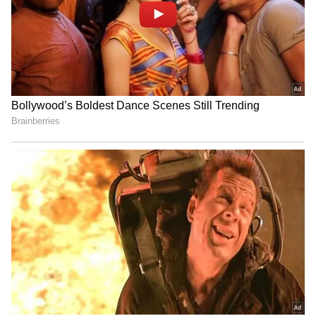
కామెడీతో పాటు మంచి మెసేజ్..
ఈ చిత్రానికి ప్రతిభావంతులైన ద్వయం అర్జున్-కార్తీక్ రచన,
దర్శకత్వం వహించారు. వినోదానికి సామాజిక సందేశాన్ని
మేళవించి వారు తమ మార్క్ తో అద్భుతం చేశారు. ఇద్దరి
ఆలోచనల వల్ల సినిమా టోన్ ఎక్కడా పక్కదారి పట్టలేదు.
హాస్యం వల్ల తాము ఇవ్వాలనుకున్న మెసేజ్ కు ఎక్కడా
దెబ్బ తగలకుండా జాగ్రత్త పడ్డారు. బృహస్పతి
ఎంటర్‌టైన్‌మెంట్స్, అప్పారెంట్లీ డిజిటల్ తో కలిసి స్టోరీ
ఫ్యాక్టరీ సంయుక్తంగా ఈ చిత్రాన్ని నిర్మించాయి. సందేశంతో
కూడిన వినోదాత్మక సినిమాలను ప్రేక్షకులకు అందించాలన్నది
వారి లక్ష్యం. సామాజిక అవగాహన, కామెడీ కలగలిసిన ఈ
సినిమా ప్రేక్షకులను కట్టిపడేస్తూనే నమ్మకాన్ని మూవీ టీమ్
వెల్లడించారు. చూడాలి ఈసినిమా రిలీజ్ అయ్యి ఎలాంటి
ప్రభావం చూపిస్తుందో.