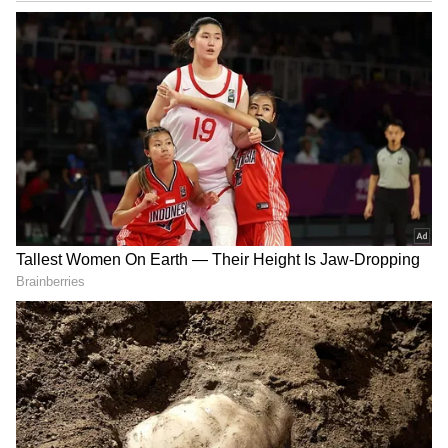
DOWNLOAD APP
RECOMMENDED STORIES
Related Articles
Love and War: లవ్ అండ్ వార్
Samantha Pregnancy: సారీ,