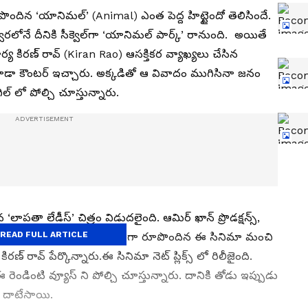
ందిన ‘యానిమల్‌’ (Animal) ఎంత పెద్ద హిట్టైందో తెలిసిందే.
త్వరలోనే దీనికి సీక్వెల్‌గా ‘యానిమల్‌ పార్క్‌’ రానుంది. అయితే
య కిరణ్‌ రావ్‌ (Kiran Rao) ఆసక్తికర వ్యాఖ్యలు చేసిన
కూడా కౌంటర్ ఇచ్చారు. అక్కడితో ఆ వివాదం ముగిసినా జనం
గిల్ లో పోల్చి చూస్తున్నారు.
పతా లేడీస్‌’ చిత్రం విడుదలైంది. ఆమిర్‌ ఖాన్‌ ప్రొడక్షన్స్‌,
READ FULL ARTICLE
్ని నిర్మించాయి. కామెడీ డ్రామాగా రూపొందిన ఈ సినిమా మంచి
ావ్‌ పేర్కొన్నారు.ఈ సినిమా నెట్ ప్లిక్స్ లో రిలీజైంది.
ండింటి వ్యూస్ ని పోల్చి చూస్తున్నారు. దానికి తోడు ఇప్పుడు
్ దాటేసాయి.