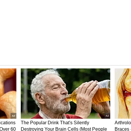
లాపతా లేడీస్ మూవీ సాగుతుంది. కొత్తగా పెళ్లయిన రెండు
ీలకాంశం. దీపక్ కుమార్ (స్పర్శ్ శ్రీవాత్సవ), ఫూల్ (నితాన్షి
ందుకు వారిద్దరూ రైలు ఎక్కుతారు. వేరే జంటల పక్కన దీపక్,
తగా పెళ్లయిన వధువులకు కూడా ముఖానికి ముసుగు ఉంటుంది.
టారు.
్య కాకుండా వేరే వధువు పుష్ప రాణి (ప్రతిభ రత్న) చేయి
ెళ్లాక వధువు మారిందని అతడు, బంధువులు గుర్తిస్తారు. దీంతో
ెతుకుతాడు. మరి అతడికి పూల్ మళ్లీ దొరికిందా.. ఎదురైన
లో ముఖ్యమైన అంశాలుగా ఉంటాయి. ఎంటర్‌టైన్‍మెంట్‍తో పాటు