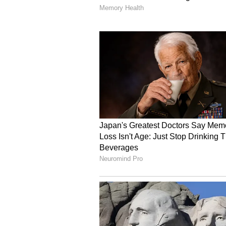
సమాజంలో మహిళల ఎదుర్కొంటున్న పరిస్థి