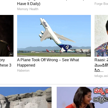
తులను కూడా ఈ చిత్రంలో మేకర్స్ చూపించారు.