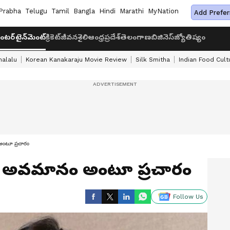
Prabha
Telugu
Tamil
Bangla
Hindi
Marathi
MyNation
Add Prefer
ంటర్‌టైన్‌మెంట్
క్రికెట్
జీవనశైలి
ఆంధ్రప్రదేశ్
తెలంగాణ
బిజినెస్
జ్యోతిష్యం
halalu
Korean Kanakaraju Movie Review
Silk Smitha
Indian Food Cult
అంటూ ప్రచారం
ది అవమానం అంటూ ప్రచారం
Follow Us