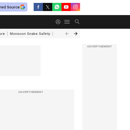
red Source
ure
Monsoon Snake Safety
Akkineni Nageswara Rao
IRCTC Tour Pac