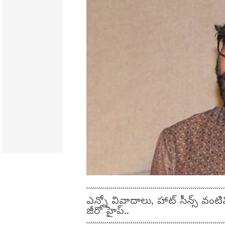
ఎన్నో వివాదాలు, హాట్ సీన్స్ వంట
జీరో హైప్..