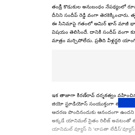
తండ్రీ కొడుకుల అనుబంధం నేపథ్యంలో రూపొ
దీనిని సందీప్‌ రెడ్డి వంగా తెరకెక్కించారు. 
ఈ సినిమాపై గతంలో ఆమిర్‌ ఖాన్‌ మాజీ భార్
విషయం తెలిసిందే. దానికి సందీప్ వంగా 
మాత్రం మర్చిపోలేదు. ప్రతీది వీళ్లద్దరి యాం
ఇక తాజాగా కిరణ్‌రావ్‌ దర్శకత్వం వహించిన ‘లా
జియో స్టూడియోస్‌ సంయుక్తంగా ఈ చిత్రాన
ఆదరణ పొందినందుకు ఆనందంగా ఉందని కిరణ్‌ ర
అక్కడే యానిమల్ సైతం రిలీజ్ అవటంతో ఈ రె
యానిమల్ వ్యూస్ ని ‘లాపతా లేడీస్‌’వ్యూస