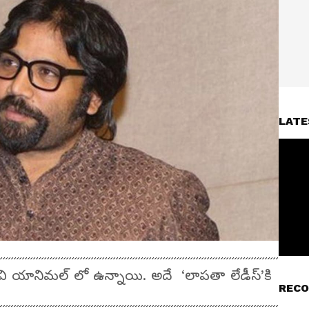
LATE
ివి యానిమల్ లో ఉన్నాయి. అదే ‘లాపతా లేడీస్‌’కి
RECO