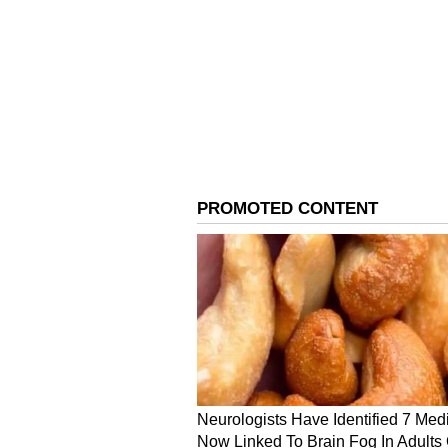
ఇక 2001లో నిర్మల్ ప్రదేశ్ అనే గ్రామంలో 
జంటల్లో.. ఒకరి భార్య ఒకరికి మారుపోవటమే క
గోయల్)కు వివాహం అవుతుంది. ఊరికి వెళ్లే
ఫూల్ కూర్చుంటారు. అయితే, అక్కడ కొత్
దాదాపు ఒకే రకమైన దుస్తులు ధరించి ఉం
అయితే, రైలు దిగే ముందు తొందరలో తన భార
పట్టుకొని రైలు దిగేస్తాడు దీపక్. ఇంటికి వ
తప్పిపోయిన తన భార్య ఫూల్ కోసం దీపక్ వ
పరిస్థితులు ఏవనేదే లాపతా లేడీస్ మూవీ