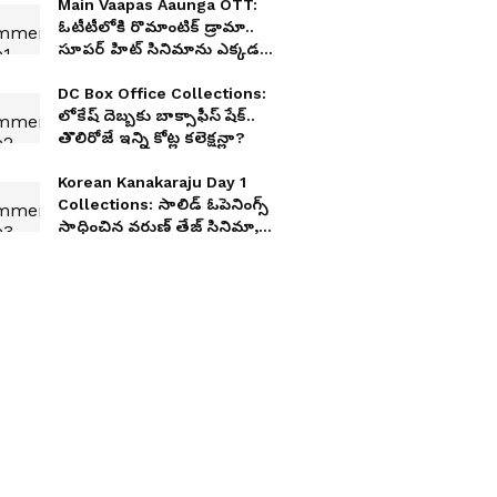
Main Vaapas Aaunga OTT:
ఓటీటీలోకి రొమాంటిక్ డ్రామా..
సూపర్ హిట్ సినిమాను ఎక్కడ
చూడాలంటే?
DC Box Office Collections:
లోకేష్ దెబ్బకు బాక్సాఫీస్ షేక్..
తొలిరోజే ఇన్ని కోట్ల కలెక్షన్లా?
Korean Kanakaraju Day 1
Collections: సాలిడ్ ఓపెనింగ్స్
సాధించిన వరుణ్ తేజ్ సినిమా,
కొరియన్ కనకరాజు ఫస్ట్ డే
వసూళ్లు ఎంత?