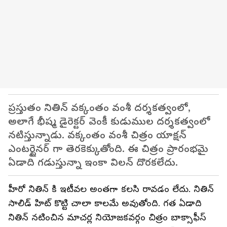
ప్రస్తుతం నితిన్ వక్కంతం వంశీ దర్శకత్వంలో,
అలాగే భీష్మ డైరెక్టర్ వెంకీ కుడుముల దర్శకత్వంలో
నటిస్తున్నాడు. వక్కంతం వంశీ చిత్రం యాక్షన్
ఎంటర్టైనర్ గా తెరకెక్కుతోంది. ఈ చిత్రం ప్రారంభమై
ఏడాది గడుస్తున్నా ఇంకా విలన్ దొరకలేదు.
హీరో నితిన్ కి ఇటీవల అంతగా కలసి రావడం లేదు. నితిన్
సాలిడ్ హిట్ కొట్టి చాలా కాలమే అవుతోంది. గత ఏడాది
నితిన్ నటించిన మాచర్ల నియోజకవర్గం చిత్రం బాక్సాఫీస్