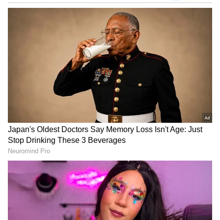
DOWNLOAD APP
యాక్షన్ ఎంటర్టైనర్ గా తెరకెక్కుతున్న ఈ చిత్రాన్ని నితిన్