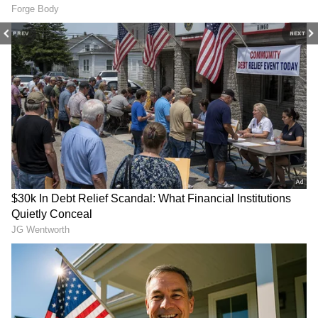
LATEST VIDEOS
PREV
NEXT
ప్రెస్ మీట్ పెట్టి మరీ జగన్ పరువుతీసిన
హోమ్ మంత్రి అనిత | Anitha Vangalapudi
Strong Counter to Jagan
తమిళనాడు బడ్జెట్ విజయ్ ఆసక్తికర
కేటాయింపులు | Tamil Nadu CM Vijay
Mega Budget 2026