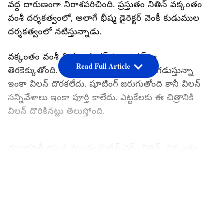
వద్ద దారుణంగా నిరాశపరిచింది. ప్రస్తుతం నితిన్ వక్కంతం
వంశీ దర్శకత్వంలో, అలాగే భీష్మ డైరెక్టర్ వెంకీ కుడుముల
దర్శకత్వంలో నటిస్తున్నాడు.
వక్కంతం వంశీ చిత్రం యాక్షన్ ఎంటర్టైనర్ గా
Read Full Article
తెరకెక్కుతోంది. ఈ చిత్రం ప్రారంభమై ఏడాది గడుస్తున్నా
ఇంకా విలన్ దొరకలేదు. షూటింగ్ జరుగుతోంది కానీ విలన్
సన్నివేశాలు ఇంకా పూర్తి కాలేదు. ఎట్టకేలకు ఈ చిత్రానికి
విలన్ దొరికినట్లు తెలుస్తోంది.
మలయాళీ యువ నటుడు సుదేవ్ నైర్.. నితిన్, వక్కంతం
వంశీ చిత్రంలో విలన్ గా ఎంపికైనట్లు తెలుస్తోంది. రీసెంట్
గానే సుదేవ్ సెట్స్ లో కూడా జాయిన్ అయినట్లు తెలుస్తోంది.
LATEST VIDEOS
చిత్రయూనిట్ ఈ విషయాన్ని త్వరలోనే అధికారికంగా
ప్రకటించనున్నారు. సుదేవ్ మలయాళంలో మై లైఫ్ పార్ట్నర్,
సీబీఐ 5, భీష్మ పర్వం లాంటి చిత్రాలతో మంచి గుర్తింపు