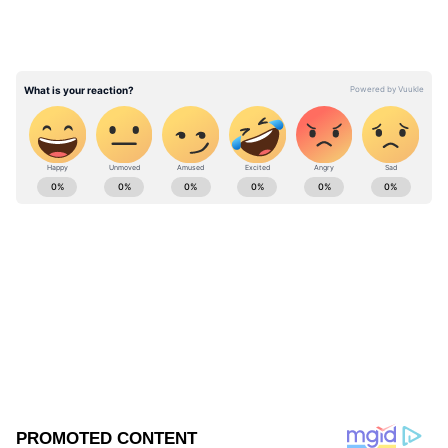
సొంతం చేసుకున్నాడు.
ABOUT THE AUTHOR
Sreeharsha Gopagani
SG
Follow Us