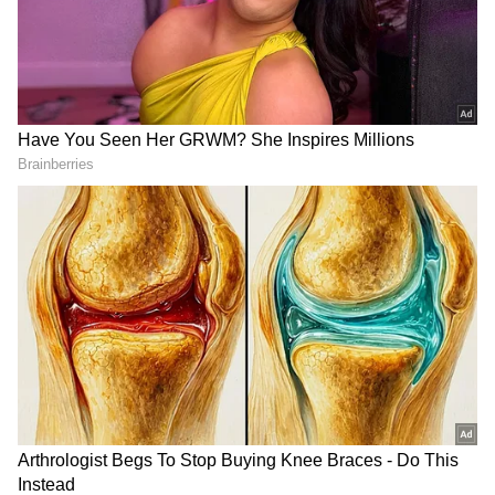
తన సొంత ప్రొడక్షన్ శ్రేష్ట్ మూవీస్ లో నిర్మిస్తున్నాడు. యంగ్
బ్యూటీ శ్రీలీల హీరోయిన్ గా నటిస్తోంది. హ్యారిస్ జైరాజ్
సంగీత దర్శకుడు. విడుదలకి సంబందించిన వివరాలు
త్వరలో తెలియనున్నాయి. ఇక భీష్మ కాంబినేషన్ పై నితిన్
ఫ్యాన్స్ ఎంతో ఆసక్తిగా ఎదురుచూస్తున్నారు.
RECOMMENDED STORIES
Rajamouli కోడలు బ్యాక్ గ్రౌండ్
Silk Smitha: బోల్డ్ క్యారెక్టర్స్
ఏంటో తెలుసా? జగపతి బాబుతో
చేసే సిల్క్ స్మితతో పట్టుచీర
బంధుత్వం ఎలాగంటే?
కట్టించిన నిర్మాత ఎవరో తెలుసా?