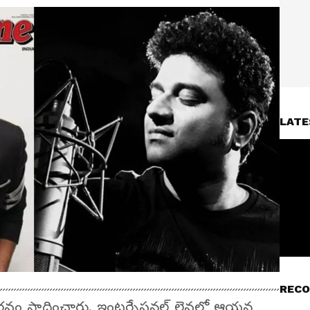
LATE
RECO
దైన గౌరవం సాధించారు. ఇంటర్నేషనల్ లెవల్లో ఆయన