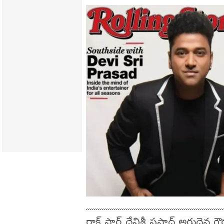
రాక్ స్టార్ దేవిశ్రీ ప్రసాద్ అరు