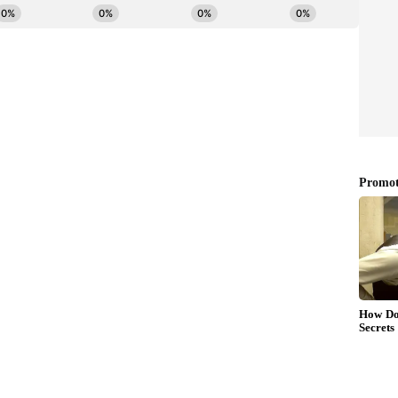
స్ తో ప్రపంచవ్యాప్తంగా కోట్లాదిమంది అభిమానులను
 మా మ్యాగజైన్ పేజీని కవర్ చేశారు అంటూ కవర్ పేజీ ని పోస్ట్
ైరల్ అవుతుంది. కాగా దేవిశ్రీ ప్రస్తుతం పుష్ప 2 తో సూర్య కంగువ,
రణ్ RC16 సినిమాలకు పని చేస్తున్నాడు.