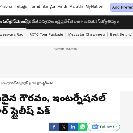
Prabha
Telugu
Tamil
Bangla
Hindi
Marathi
MyNation
Add Prefer
ంటర్‌టైన్‌మెంట్
క్రికెట్
జీవనశైలి
ఆంధ్రప్రదేశ్
తెలంగాణ
బిజినెస్
జ్యోతిష్యం
ageswara Rao
IRCTC Tour Package
Megastar Chiranjeevi
Best Selling
ఇంటర్నేషనల్ మ్యాగజైన్ పై రాక్ స్టార్ స్టైలీష్ పిక్
 అరుదైన గౌరవం, ఇంటర్నేషనల్
్ స్టైలీష్ పిక్
Follow Us