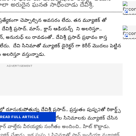
 చాలా అరుదైన ఘనత సాధించాడు దేవిశ్రీ.
ించి ప్రత్యేకంగా చెప్పాల్సిన అవసరం లేదు. తన మ్యూజిక్ తో
ేవిశ్రీ ప్రసాద్. మాస్.. క్లాస్ ఆడియన్స్ ని అలరిస్తూ..
అనురుధ్ లు రావడంతో.. దేవిశ్రీ ప్రసాద్ ప్రభావం కాస్త
డోఖాలేదు. దేవి సినిమాతో మ్యూజిక్ డైరెక్టర్ గా కెరీర్ మొదలు పెట్టిన
ులను అలరిస్తూ వస్తున్నాడు.
ూసుకుపోతున్న దేవిశ్రీ ప్రసాద్.. ప్రస్తుతం పుష్ప2తో రికార్డ్స్
READ FULL ARTICLE
తున్నాడు. ఎంతోమంది స్టార్ హీరోల సినిమాలకు మ్యూజిక్ చేసిన
ాస్టార్ వాల్తేరు వీరయ్యకు సంగీతం అందించి.. హిట్ కొట్టాడు.
ిక్ చేశాడు. ఇక పుష్ప 1 సినిమాతో పాన్ ఇండియా మ్యూజిక్