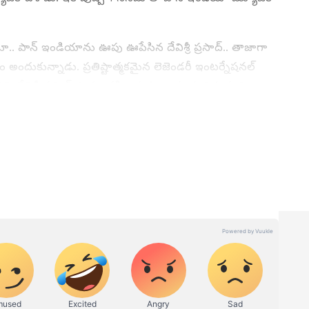
న్ ఇండియాను ఊపు ఊపేసిన దేవిశ్రీ ప్రసాద్.. తాజాగా
ం అందుకున్నాడు. ప్రతిష్టాత్మకమైన లెజెండరీ ఇంటర్నేషనల్
ీ పై దేవిశ్రీ ప్రసాద్ స్తానం దక్కించుకున్నాడు.ఈ విషయాన్ని
ందర్నీ ఆకట్టుకుంటుంది.
1 నుంచి ఏసియా నెట్ తెలుగులో సినిమా జర్నలిస్టుగా ఉన్నరు. ఓటీటీ,
 కథనాలు రాయడంలో మంచి పట్టు ఉంది.