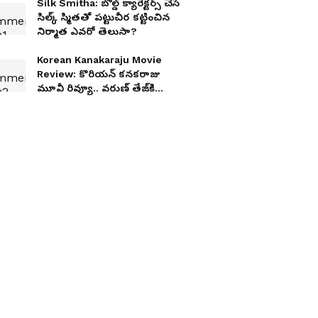
Silk Smitha: బోల్డ్ క్యారెక్టర్స్ చేసే
సిల్క్ స్మితతో పట్టుచీర కట్టించిన
నిర్మాత ఎవరో తెలుసా?
Korean Kanakaraju Movie
Review: కొరియన్‌ కనకరాజు
మూవీ రివ్యూ.. వరుణ్‌ తేజ్‌కి
ఎట్టకేలకు హిట్‌ పడిందా?