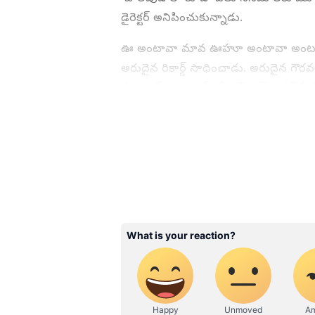
డైరెక్టర్ అనిపించుకున్నాడు.
ఊ అంటావా మావ ఊహూ అంటావా అంటూ.. పా
అరుదైన రికార్డ్ సాధించాడు. అరుదైన గౌరవ
మ్యూజిక్ మ్యాగజైన్ రోలింగ్ స్టోన్ కవర్ పేజ
తెలియజేస్తూ రోలింగ్ స్టోన్ చేసిన ట్వీట్ అ
ABOUT THE AUTHOR
Mahesh Jujjuri
MJ
మహేశ్ జుజ్జూరి 13 ఏళ్ళకు పైగా తెలుగు జర్నలిస్టుగా పని చేస్తున్నారు. ఈయన గతంలో 10 టీవీలో సినిమా,
ఫీచర్స్ జర్నలిస్టుగా పని చేశారు. 202
టీవీ, బిగ్ బాస్, లైఫ్ స్టైల్ ఇతర సెలబ్రిటీలకు సంబందించిన విశేషాలను, ఫీచర్లను రాయడం ఈయన ప్రత్యేకత.
క్వాలిటీ కంటెంట్‌ తో విశ్లేషణాత్మక