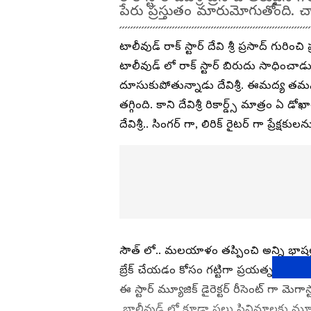
పేరు ప్రస్తుతం మారుమోగుతోంది.
టాలీవుడ్ రాక్ స్టార్ దేవి శ్రీ ప్రసాద్ గుర
టాలీవుడ్ లో రాక్ స్టార్ బిరుదు సాధించాడు ద
దూసుకుపోతున్నాడు దేవిశ్రీ. ఈమద్య తమన్, 
తగ్గింది. కాని దేవిశ్రీ రికార్డ్స్ మాత్రం ఏ 
దేవిశ్రీ.. సింగర్ గా, లిరిక్ రైటర్ గా ప్రేక్షక
సౌత్ లో.. మలయాళం తప్పించి అన్ని భాషల్లో ద
బ్రేక్ చేయడం కోసం గట్టిగా ప్రయత్నం చేస్
ఈ స్టార్ మ్యూజిక్ డైరెక్టర్ రీసెంట్ గా మెగ
బాలీవుడ్ లో కూడా పలు సినిమాలకు మ్యూజ