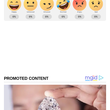
హైదరాబాద్ గుర్తుకు రావాలి అనే విధంగా రేవంత్ రెడ్డి కృషి
చేస్తున్నారు అంటూ చిరంజీవి ప్రశంసలు కురిపించారు.
ABOUT THE AUTHOR
Tirumala Dornala
TD
ఏడేళ్లుగా డిజిటల్, వెబ్ మీడియా రంగంలో పనిచేస్తున్నారు.
ప్రధానంగా సినిమా, ఎంటర్టైన్మెంట్ విభాగాల్లో పని చేసిన అనుభవం
ఉంది. గతంలో కొన్ని మీడియా సంస్థల్లో సబ్ ఎడిటర్ గా రాణించారు.
ప్రస్తుతం 2021 నుంచి ఏసియా నెట్ లో ఎంటర్టైన్మెంట్ విభాగంలో
తెలుగు సినిమా
సీనియర్ సబ్ ఎడిటర్ గా పనిచేస్తున్నారు. సినిమాకి సంబంధించిన
ఏషియానెట్ న్యూస్
వినోదం
వార్తలు, విశ్లేషణలు అందించడంలో అనుభవం ఉంది.
Follow Us