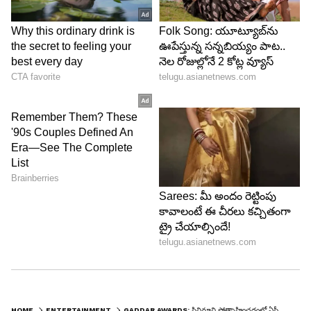
HOME
ENTERTAINMENT
GADDAR AWARDS: సినిమాని ప్రోత్సాహించడంలో ఏపీ వెనుకబడింది, చంద్రబాబుకి చిరంజీవి రిక్వస్ట్.. షాకింగ్ కామెంట్స్