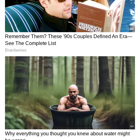
DC Movie Review: డీసీ మూవీ
Peddi: పెద్ది మూవీలో తప్పులన్నీ
రివ్యూ, లోకేష్‌ కనగరాజ్‌ హీరోగా
బయటపెట్టిన సీనియర్ రచయిత..
నటించిన మూవీ ఎలా ఉందంటే?
రాంచరణ్ హీరో కాకపోయి ఉంటే
ఏం జరిగేది ?
LATEST VIDEOS
తెలుగు రాష్ట్రాల్లో మళ్లీ మొదలైన భారీ
వర్షాలు | AP & Telangana Rain Alert
Today
డాలర్లు వస్తాయి కానీ... అమెరికాలో అందరి
బతుకూ ఇదే! | US vs India Minimum