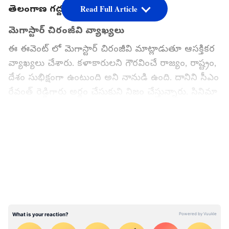
తెలంగాణ గద్దర్ ఫిలిం అవార్డ్స్
Read Full Article
మెగాస్టార్ చిరంజీవి వ్యాఖ్యలు
ఈ ఈవెంట్ లో మెగాస్టార్ చిరంజీవి మాట్లాడుతూ ఆసక్తికర
వ్యాఖ్యలు చేశారు. కళాకారులని గౌరవించే రాజ్యం, రాష్ట్రం,
దేశం సుభిక్షంగా ఉంటుంది అని నానుడి ఉంది. దానిని సీఎం
రేవంత్ రెడ్డిగారు అర్థం చేసుకుని నిజం చేస్తున్నారు. సినిమా
ప్రభావం ఎంత ఉంటుంది అనేది రేవంత్ రెడ్డి బాగా అర్థం
చేసుకున్నారు. అందుకే సినిమా రంగాన్ని ప్రోత్సాహిస్తున్నారు.
LATEST VIDEOS
అందుకు ఆయనకు ధన్యవాదాలు.
తెలుగు సినిమా సమస్యలని అడిగి తెలుసుకుంటున్నారు.
చర్చించి పరిష్కరిస్తున్నారు. కేంద్ర ప్రభుత్వం కూడా మన
సంస్కృతి, కళలని ప్రోత్సాహిస్తోంది. సినిమాకి ఒక దేశ
ఎకానమీని పెంచే శక్తి ఉంది. ఇండియన్ సినిమా అంటే