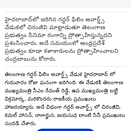
హైదరాబాద్‌లో జరిగిన గద్దర్ ఫిలిం అవార్డ్స్
వేడుకలో చిరంజీవి మాట్లాడుతూ తెలంగాణ
ప్రభుత్వం సినిమా రంగాన్ని ప్రోత్సాహిస్తున్నదని
ప్రశంసించారు. అదే సమయంలో ఆంధ్రప్రదేశ్
ప్రభుత్వం కూడా కళాకారులను ప్రోత్సాహించాలని
చంద్రబాబును కోరారు.
తెలంగాణ గద్దర్ ఫిలిం అవార్డ్స్ వేడుక హైదరాబాద్ లో
గురువారం రోజు ఘనంగా జరిగింది. ఈ వేడుకకి తెలంగాణ
ముఖ్యమంత్రి సీఎం రేవంత్ రెడ్డి, ఉప ముఖ్యమంత్రి బట్టి
విక్రమార్క, మరికొందరు రాజకీయ ప్రముఖులు
హాజరయ్యారు. అదే విధంగా గద్దర్ అవార్డ్స్ లో చిరంజీవి,
కమల్ హాసన్, నాగార్జున, జయసుధ లాంటి సినీ ప్రముఖులు
సందడి చేశారు.