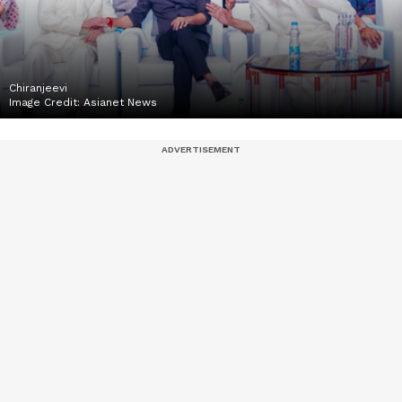
Chiranjeevi
Image Credit:
Asianet News