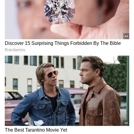
Related Articles
బ్లడ్ బ్యాంక్, ఐ బ్యాంక్ తర్వాత చిరంజీవి మరో
సంచలన నిర్ణయం..ఆ హీరో స్ఫూర్తితోనే, అలాంటోడు
DOWNLOAD APP
ఒక్కడుంటే చాలు
చిరంజీవి ఫ్లాప్ మూవీ నుంచి తప్పించుకున్న స్టార్ హీరో,
బాలకృష్ణ రిక్వస్ట్ చేస్తే ఏం చెప్పాడో తెలుసా