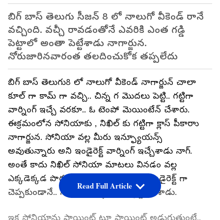
బిగ్ బాస్ తెలుగు సీజన్ 8 లో నాలుగో వీకెండ్ రానే
వచ్చింది. వచ్చీ రావడంతోనే ఎవరికి ఎంత గడ్డి
పెట్టాలో అంతా పెట్టేశాడు నాగార్జున.
నోరుజారినవారంత తలదించుకోక తప్పలేదు
బిగ్ బాస్ తెలుగు8 లో నాలుగో వీకెండ్ నాగార్జున్ చాలా
కూల్ గా కామ్ గా వచ్చి.. చిన్న గ మొదలు పెట్టి.. గట్టిగా
వార్నింగ్ ఇచ్చే వరకూ.. ఓ టెంపో మెయింటేన్ చేశారు.
ఈక్రమంలోన సోనియాకు , నిఖిల్ కు గట్టిగా క్లాస్ పీకారాు
నాగార్జున. సోనియా వల్ల మీరు ఇన్ఫ్యూయన్స్
అవుతున్నారు అని ఇండైరెక్ట్ వార్నింగ్ ఇచ్చేశాడు నాగ్.
అంతే కాదు నిఖిల్ సోనియా మాటలు వినడం వల్ల
ఎక్కడెక్కడ పొరపాట్లు చేశాడు అనేది తాను డైరెక్ట్ గా
Read Full Article
చెప్పకుండానే.. నిఖిల్ కు అర్ధం అయ్యేట్టు చేశాడు.
ఇక సోనియాను పాయింట్ టూ పాయింట్ అడుగుతుంటే..