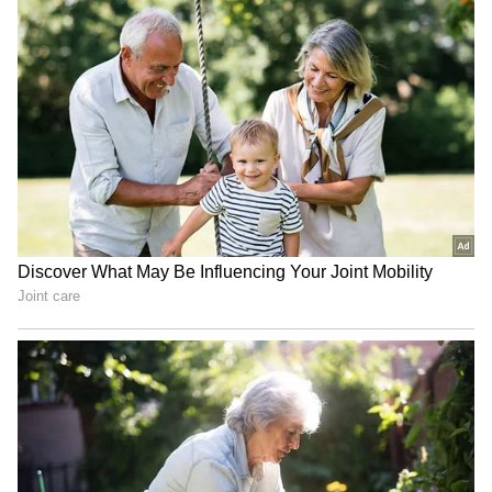
డేంజర్ జోన్ లో మణికంఠ.
ఇక నామినేషన్స్ లో ఉన్న మణికంఠ. హౌస్ లో ఉన్నవారి
ఓట్లుతో డేంజర్ జోన్ లోకి వచ్చాడు. నబిల్ తరువాత
ఎక్కువ ఓట్లు సింపతీ స్థార్ గా మణికంఠకే ఎక్కువ పడ్డాయి.
దాంతో మణి.. హౌస్ లో ఉంటాడు అనుకున్నారు. కాని
అందరు జీరో అంటూ ఎక్కువ ఓట్లు వేయడంతో.. మణికంఠ
పరిస్థితి ఏంటీ అనేది క్లారిటీ లేుద.