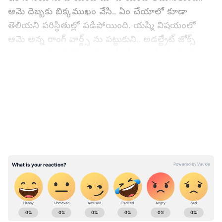
ఆమె దెబ్బకు బిక్కముఖం వేసి.. ఏం చేయాలో కూడా
తెలియని పరిస్థితుల్లో పడిపోయింది. యష్మి విషయంలో
ఆమె అన్న రాంగ్ వార్డ్స్ ను పట్టుకుని.. అడల్ట్రేట్ జోక్స్
అంటూ.. అప్పుడు గింజుకున్నావు కదా.. ఇప్పుడు నువ్వు
చేసేది ఏంటీ అని మొదలు పెట్టాడు నాగ్. ఇక తనను తాను
LATEST VIDEOS
కాపాడుకోవాలి అని సోనియా ఏదో ఒకటి
చెప్పినప్పుడల్లా..అందులోంచి మరేదో పాయింట్ తీసి.. తన
తప్పును తెలుసుకునేలా చేశాడు నాగ్.
అయినా సరే సోనియా తీరు మారలేదు. నాగార్జున బ్రేక్ ఇచ్చి
వచ్చేలోపు మళ్ళీ సీత మీదకు యుద్దానికి వెళ్ళింది. అది
కూడా నిఖిల్ విషయంలో. దాంతో నాగార్జున మళ్లీ
కలుగజేసుకుని.. నిఖిల్ నీ విషయం నువ్వు మాట్లాడుకోలేవా..
నీకు సోనియా వకాల్తా పుచ్చుకుని వెళ్ళాలా అన్నట్టు
ABOUT THE AUTHOR
మాట్లాడారు నాగ్. అంతే కాదు సోనియా కూడా తన తప్పును