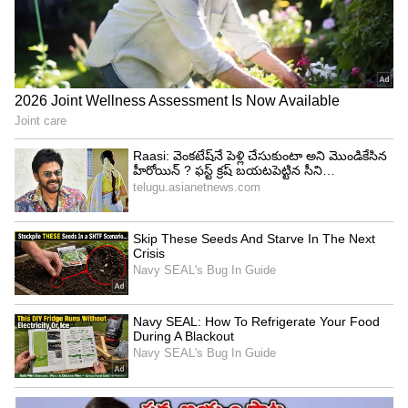
చాలా వరకు మణిని ఎలిమినేట్ చేసి సీక్రెట్ రూమ్ లోకి
పంపిస్తారు అని టాక్ గట్టిగా నడుస్తోంది. అందుకు శనివారం
ఎపిసోడ్ లో నబిల్ ను సేవ్ చేసిన నాగ్.. మణికంఠను
అసలు ఈ లిస్ట్ లోనే తీసుకోలేదు. దాంతో ఏం జరుగుతుందా
అని అంతా ఉత్కంఠగా ఎదరు చూస్తున్నారు. అయిన
మణికంఠ తనను తాను గట్టిగా డిఫెన్స్
చసుకోలేకపోతున్నాడు. అలా చేసుకోగలిగితే.. అందరికంటే
తాను నెంబర్ వన్ అవుతాడు.
యష్మి.. విష్ణు ప్రియను కూడా వదలని నాగ్..
ఇక ఈ క్రమంలోనే వారితో పాటే యష్మికి కూడా గట్టిగానే
క్లాస్ పడింది. సోనియా విషయంలో యష్మిపై మంచి
అభిప్రాయం వ్యక్తం చేసిన నాగార్జున.. మణికంఠ విషయంలో
యష్మి కామెంట్స్ ను వీడియో వేసి మరీ పరువు తీశాడు.