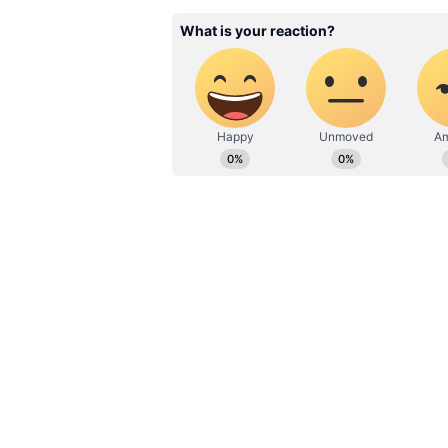
Related Articles
Doorbell: పాత ఇళ్ల‌కు కూ
అవుతుంది.. వైర్లు లేకుండా 
స్మార్ట్ డోర్‌బెల్
మూనీ – లిచ్‌ఫీల్డ్ ధాటికి మ్యాచ
151 పరుగుల లక్ష్యంతో బరిలోకి దిగిన ఆస్ట్ర
కోల్పోయినా బెత్ మూనీ, ఫిభీ లిచ్‌ఫీల్డ్ ఇం
ఆసీస్ 60కుపైగా పరుగులు చేసి మ్యాచ్‌ప
షాట్లు ఆడగా, లిచ్‌ఫీల్డ్ కూడా వేగంగా పరుగు
పూర్తిగా ఆస్ట్రేలియా వైపు తిప్పింది. లిచ్