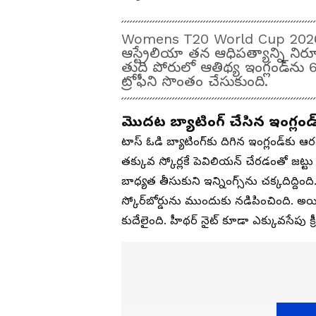
Womens T20 World Cup 2026:
ఆస్ట్రేలియా తన ఆధిపత్యాన్ని నిరూప
తుది పోరులో ఆతిథ్య ఇంగ్లండ్‌ను 
ట్రోఫీని సొంతం చేసుకుంది.
మొదట బ్యాటింగ్ చేసిన ఇంగ్లండ
టాస్ ఓడి బ్యాటింగ్‌కు దిగిన ఇంగ్లండ్‌కు ఆర
తక్కువ స్కోర్లకే పెవిలియన్ చేరడంతో జట్టు 
బాధ్యత తీసుకుని ఇన్నింగ్స్‌ను చక్కదిద్దిం
స్కోర్‌బోర్డును ముందుకు నడిపించింది.
కుదేలైంది. హీథర్ నైట్ కూడా ఎక్కువసేపు క