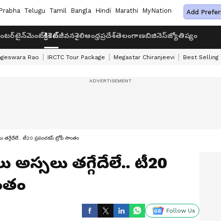
Prabha
Telugu
Tamil
Bangla
Hindi
Marathi
MyNation
Add Prefer
ంటర్‌టైన్‌మెంట్
క్రికెట్
జీవనశైలి
ఆంధ్రప్రదేశ్
తెలంగాణ
బిజినెస్
జ్యోతిష్యం
ageswara Rao
IRCTC Tour Package
Megastar Chiranjeevi
Best Selling
త‌గ్గేదేలే.. టీ20 ప్ర‌పంచ‌క‌ప్ ట్రోఫీ సొంతం
 అస్స‌లు త‌గ్గేదేలే.. టీ20
ొంతం
Follow Us