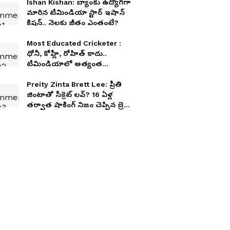
Ishan Kishan: బ్యాంకు ఉద్యోగిగా
మారిన టీమిండియా స్టార్ ఇషాన్
కిషన్.. నెలకు జీతం ఎంతంటే?
Most Educated Cricketer :
ధోనీ, కోహ్లీ, రోహిత్ కాదు..
టీమిండియాలో అత్యంత
విద్యావంతుడైన క్రికెటర్ ఎవరో
తెలుసా?
Preity Zinta Brett Lee: ప్రీతి
జింటాతో సీక్రెట్ లవ్? 16 ఏళ్ల
తర్వాత షాకింగ్ నిజం చెప్పిన బ్రెట్
లీ