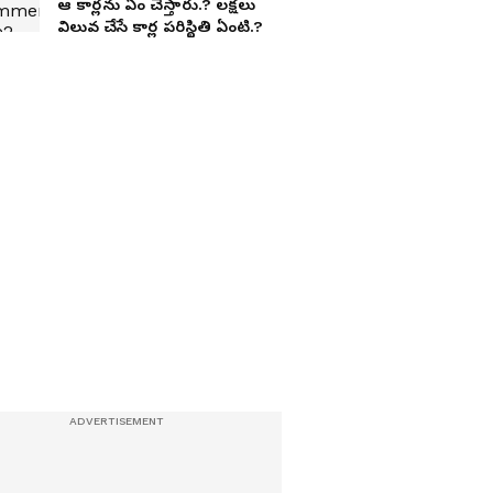
ఆ కార్లను ఏం చేస్తారు.? ల‌క్ష‌లు
విలువ చేసే కార్ల ప‌రిస్థితి ఏంటి.?