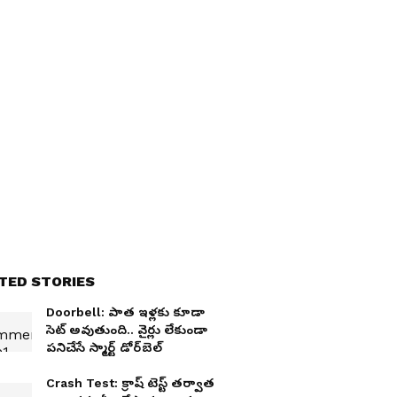
TED STORIES
Doorbell: పాత ఇళ్ల‌కు కూడా
సెట్ అవుతుంది.. వైర్లు లేకుండా
ప‌నిచేసే స్మార్ట్ డోర్‌బెల్
Crash Test: క్రాష్ టెస్ట్ తర్వాత