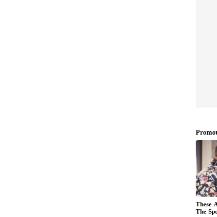
ాష్‌లీ గార్డ్‌నర్ జట్టును విజయతీరాలకు చేర్చారు. బెత్
ా నిలిచింది.
ధిపత్యం కొనసాగుతోంది
 అత్యంత విజయవంతమైన జట్టో ఈ ఫైనల్ మరోసారి నిరూపించింది.
కొనే సామర్థ్యం, బలమైన బ్యాటింగ్ లైనప్, కట్టుదిట్టమైన
ు. లీగ్ దశలో ఓటమి లేకుండా ఫైనల్ చేరిన ఇంగ్లండ్‌కు ట్రోఫీ
ా అనుభవం ముందు నిలవలేకపోయింది. దీంతో ఇంగ్లండ్
ి చవిచూడగా, ఆస్ట్రేలియా మాత్రం ఏడోసారి ప్రపంచ
్‌లో తన అజేయ ఆధిపత్యాన్ని మరోసారి చాటుకుంది.