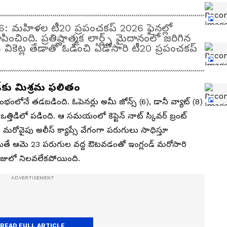
 మహిళల టీ20 ప్రపంచకప్ 2026 ఫైనల్లో
ించింది. ప్రతిష్ఠాత్మక లార్డ్స్ మైదానంలో జరిగిన
6 వికెట్ల తేడాతో ఓడించి ఏడోసారి టీ20 ప్రపంచకప్
్‌కు మిశ్రమ ఫలితం
ంభంలోనే త‌డ‌బ‌డింది. ఓపెనర్లు అమీ జోన్స్ (6), డానీ వ్యాట్ (8)
ఒత్తిడిలో పడింది. ఆ సమయంలో కెప్టెన్ నాట్ స్కివర్ బ్రంట్
ది. మరోవైపు అలీస్ క్యాప్సే వేగంగా పరుగులు సాధిస్తూ
 అయితే ఆమె 23 పరుగుల వద్ద ఔటవడంతో ఇంగ్లండ్ మరోసారి
్రీజులో నిలవలేకపోయింది.
READ FULL ARTICLE