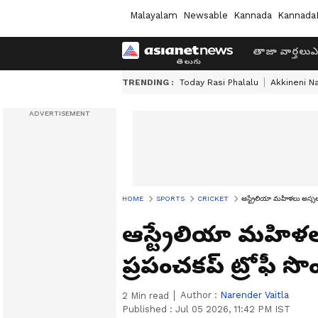
Malayalam
Newsable
Kannada
Kannada
తాజా వార్తలు
ఎ
TRENDING :
Today Rasi Phalalu
Akkineni N
HOME
SPORTS
CRICKET
ఆస్ట్రేలియా మ‌హిళ‌లు అస్స‌లు 
ఆస్ట్రేలియా మ‌హిళ‌లు
ప్ర‌పంచ‌క‌ప్ ట్రోఫీ స
Author :
Narender Vaitla
2
Min read
Published :
Jul 05 2026, 11:42 PM IST