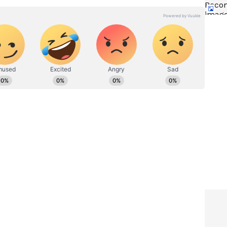
డా సెట్
Crash Test: క్రాష్ టెస్ట్ తర్వాత ఆ
ప‌నిచేసే
కార్లను ఏం చేస్తారు.? ల‌క్ష‌లు విలువ
చేసే కార్ల ప‌రిస్థితి ఏంటి.?
్ ఏకపక్షం
ేలియా దూకుడుగా ఇన్నింగ్స్ ప్రారంభించింది. తొలి వికెట్ త్వరగా
గ్లండ్ బౌలర్లపై ఎదురుదాడికి దిగారు. పవర్‌ప్లే ముగిసే సమయానికి
ై పట్టు సాధించింది. మూనీ తన అనుభవాన్ని ఉపయోగించి చక్కటి
లు రాబట్టింది. వీరిద్దరి సెంచ‌రీ భాగ‌స్వామ్యం మ్యాచ్‌ను
‌ఫీల్డ్ 35 బంతుల్లో 48 పరుగులు చేసి ఔటైనా అప్పటికే విజయం