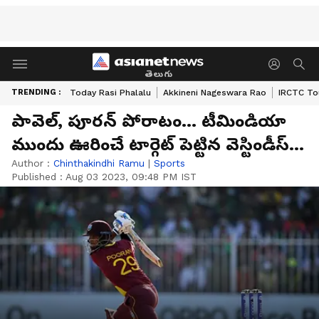
తెలుగు
TRENDING :
Today Rasi Phalalu
Akkineni Nageswara Rao
IRCTC To
పావెల్, పూరన్ పోరాటం... టీమిండియా
ముందు ఊరించే టార్గెట్ పెట్టిన వెస్టిండీస్...
Author :
Chinthakindhi Ramu
|
Sports
Published :
Aug 03 2023, 09:48 PM IST