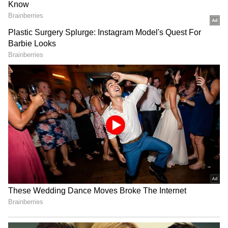
ఇంత హుషారు ఏంటి భయ్యా ఎలా
కొట్టేసుకుంటున్నాడో చూడండి | Hushar
Pittalu Movie Press Meet | Actor
Bhanu
డ్రగ్స్ రహిత సమాజం కోసం మోదీ మాస్టర్
ప్లాన్ | Nasha Mukt Yuva for Viksit
Bharat Explained
12 బంతుల్లో ఓ ఫోర్‌తో 10 పరుగులు చేసిన సిమ్రాన్
హెట్మయర్, అర్ష్‌దీప్ సింగ్ వేసిన 19వ ఓవర్‌ తొలి బంతికి
అవుట్ అయ్యాడు. 32 బంతుల్లో 3 ఫోర్లు, 3 సిక్సర్లతో 48
పరుగులు చేసిన రోవ్‌మన్ పావెల్, అర్ష్‌దీప్ సింగ్ బౌలింగ్‌లో
సూర్యకుమార్ యాదవ్‌కి క్యాచ్ ఇచ్చి అవుట్ అయ్యాడు..
జాసన్ హోల్డర్ 6, రొమారియో షెఫర్డ్ 4 పరుగులు చేసి
నాటౌట్‌గా నిలిచారు.