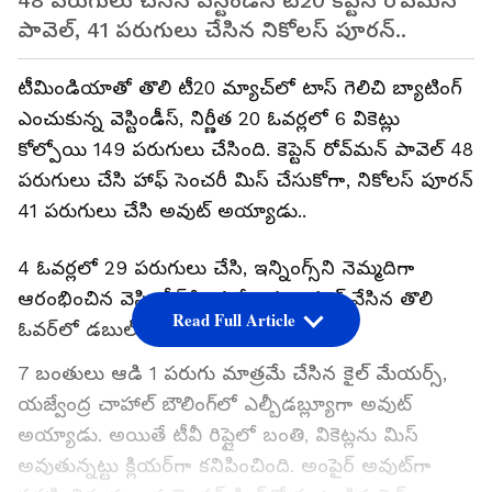
48 పరుగులు చేసిన వెస్టిండీస్ టీ20 కెప్టెన్ రోవ్‌మెన్
పావెల్, 41 పరుగులు చేసిన నికోలస్ పూరన్..
టీమిండియాతో తొలి టీ20 మ్యాచ్‌లో టాస్ గెలిచి బ్యాటింగ్
ఎంచుకున్న వెస్టిండీస్, నిర్ణీత 20 ఓవర్లలో 6 వికెట్లు
కోల్పోయి 149 పరుగులు చేసింది. కెప్టెన్ రోవ్‌మన్ పావెల్ 48
పరుగులు చేసి హాఫ్ సెంచరీ మిస్ చేసుకోగా, నికోలస్ పూరన్
41 పరుగులు చేసి అవుట్ అయ్యాడు..
4 ఓవర్లలో 29 పరుగులు చేసి, ఇన్నింగ్స్‌ని నెమ్మదిగా
ఆరంభించిన వెస్టిండీస్‌కి యజ్వేంద్ర చాహాల్ వేసిన తొలి
Read Full Article
ఓవర్‌లో డబుల్ షాక్ తగిలింది.
7 బంతులు ఆడి 1 పరుగు మాత్రమే చేసిన కైల్ మేయర్స్,
యజ్వేంద్ర చాహాల్ బౌలింగ్‌లో ఎల్బీడబ్ల్యూగా అవుట్
అయ్యాడు. అయితే టీవీ రిప్లైలో బంతి, వికెట్లను మిస్
అవుతున్నట్టు క్లియర్‌గా కనిపించింది. అంపైర్ అవుట్‌గా