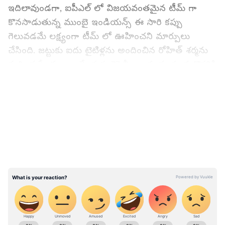
ఇదిలావుండ‌గా, ఐపీఎల్ లో విజ‌య‌వంత‌మైన టీమ్ గా
కొన‌సాడుతున్న ముంబై ఇండియ‌న్స్ ఈ సారి క‌ప్పు
గెలువ‌డ‌మే ల‌క్ష్యంగా టీమ్ లో ఊహించ‌ని మార్పులు
చేసింది. జ‌ట్టుకు ఐదు టైటిళ్ల‌ను అందించిన రోహిత్ శ‌ర్మ‌ను
మ‌రింత స్వేచ్ఛ‌గా ఆడేందుకు కెప్టెన్సీ బాధ్య‌త‌ల‌ను మ‌రొక‌రికి
అప్ప‌గించింది. ఈ క్ర‌మంలోనే హిట్ మ్యాన్ రోహిత్ శ‌ర్మ
LATEST VIDEOS
రాబోయే ఐపీఎల్ కోసం ముంబై జ‌ట్టుతో చేరాడు. అయితే,
రాయ‌ల్ గా ఎంట్రీ ఇచ్చిన రోహిత్ కు సంబంధించిన ఒక
వీడియో ప్ర‌స్తుతం సోష‌ల్ మీడియాలో వైర‌ల్ అవుతోంది.
ఐపీఎల్ చరిత్రలో పవర్‌ప్లే లో అత్యధిక సిక్సర్లు బాదిన
టాప్-5 క్రికెట‌ర్లు వీరే..
ABOUT THE AUTHOR