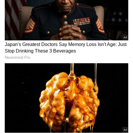
India Test Captains
Indian Cricket: మ్యాచ్
Records: శ్రీలంకలో భారత టెస్టు
లేకపోతే డ్యూటీకే.. ప్రభుత్వ
కెప్టెన్ల రికార్డులు.. నంబర్ 1 ఎవరో
ఉద్యోగాలు చేస్తున్న టాప్
తెలుసా?
టీమిండియా స్టార్స్ వీరే
LATEST VIDEOS
తెలుగు రాష్ట్రాల్లో మళ్లీ మొదలైన భారీ
వర్షాలు | AP & Telangana Rain Alert
Today
డాలర్లు వస్తాయి కానీ... అమెరికాలో అందరి
బతుకూ ఇదే! | US vs India Minimum
Wage | Asianet News Telugu