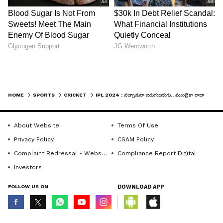
HOME
SPORTS
CRICKET
IPL 2024 : వ‌చ్చాడురా జ‌రుగుజ‌రుగు.. ముంబైకా రాజా... !
About Website
Terms Of Use
Privacy Policy
CSAM Policy
Complaint Redressal - Website
Compliance Report Digital
Investors
FOLLOW US ON
DOWNLOAD APP
© Copyright 2026 Asianxt Digital Technologies Private Limited (Formerly