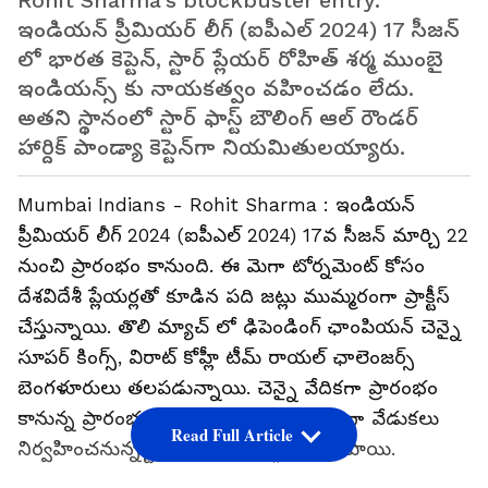
Rohit Sharma's blockbuster entry:
ఇండియన్ ప్రీమియర్ లీగ్ (ఐపీఎల్ 2024) 17 సీజ‌న్
లో భార‌త కెప్టెన్, స్టార్ ప్లేయ‌ర్ రోహిత్ శర్మ ముంబై
ఇండియన్స్ కు నాయకత్వం వహించడం లేదు.
అతని స్థానంలో స్టార్ ఫాస్ట్ బౌలింగ్ ఆల్ రౌండర్
హార్దిక్ పాండ్యా కెప్టెన్‌గా నియమితుల‌య్యారు.
Mumbai Indians - Rohit Sharma : ఇండియ‌న్
ప్రీమియ‌ర్ లీగ్ 2024 (ఐపీఎల్ 2024) 17వ సీజ‌న్ మార్చి 22
నుంచి ప్రారంభం కానుంది. ఈ మెగా టోర్న‌మెంట్ కోసం
దేశ‌విదేశీ ప్లేయ‌ర్ల‌తో కూడిన ప‌ది జ‌ట్లు ముమ్మ‌రంగా ప్రాక్టీస్
చేస్తున్నాయి. తొలి మ్యాచ్ లో ఢిపెండింగ్ ఛాంపియ‌న్ చెన్నై
సూప‌ర్ కింగ్స్, విరాట్ కోహ్లీ టీమ్ రాయ‌ల్ ఛాలెంజ‌ర్స్
బెంగ‌ళూరులు త‌ల‌ప‌డున్నాయి. చెన్నై వేదిక‌గా ప్రారంభం
కానున్న ప్రారంభ మ్యాచ్ సంద‌ర్భంగా ఘ‌నంగా వేడుక‌లు
Read Full Article
నిర్వ‌హించ‌నున్న‌ట్టు సంబంధిత వ‌ర్గాలు తెలిపాయి.