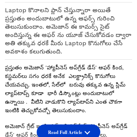
Laptop కొనాలని ప్లాన్ చేస్తున్నారా అయితే
ప్రస్తుతం అందుబాటులో ఉన్న ఆఫర్స్ గురించి
తెలుసుకుందాం. అమెజాన్ ఈ కామర్స్ సైట్
అందిస్తున్న ఈ ఆఫర్ ను యూజ్ చేసుకోవడం ద్వారా
అతి తక్కువ ధరకే మీరు Laptop కొనుగోలు చేసే
అవకాశం కలుగుతుంది.
ప్రస్తుతం అమెజాన్ 'హ్యాపీనెస్ అప్‌గ్రేడ్ డేస్' ఆఫర్ కింద,
కస్టమర్‌లు సగం ధరకే అనేక ఎలక్ట్రానిక్స్ కొనుగోలు
చేయవచ్చు. ఇంతలో, సేల్‌లో బరువు తక్కువ ఉన్న స్లిమ్
ల్యాప్‌టాప్స్ కూడా భారీ డిస్కౌంట్లు అందుబాటులో
ఉన్నాయి . వీటిని వాడుకొని ల్యాప్‌టాప్‌ని ఎంత చౌకగా
ఇంటికి తెచ్చుకోవచ్చో తెలుసుకుందాం.
అమెజాన్ గ్రేట్ ఇండియన్ ఫెస్టివల్ సేల్ 'హ్యాపీనెస్ అప్‌గ్రేడ్
Read Full Article
డేస్' ఆఫర్ కింద ఎలక్ట్రానిక్స్, గృహోపకరణాలు,