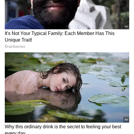
DOWNLOAD APP
Acer Swift 3 SF314-512:
Amazon యొక్క ఫెస్టివల్
2022 విక్రయంలో, Acer Swift 3 ల్యాప్‌టాప్‌ను రూ.
83,999కి బదులుగా కేవలం రూ. 59,990కి కొనుగోలు
చేయవచ్చు. ఇది ఇంటెల్ కోర్ i5 ప్రాసెసర్, 8GB RAM ,
512GB SSD స్టోరేజ్ కలిగి ఉంది. ఇది 14 అంగుళాల
Quad-HD IPS డిస్ప్లేతో వస్తుంది.
Lenovo Yoga Slim 7 Pro:
Amazon సేల్‌లో,
వినియోగదారులు ఈ ల్యాప్‌టాప్‌ను రూ. 1,06,290కి
బదులుగా కేవలం రూ. 72,990కే ఇంటికి తీసుకురావచ్చు.
ల్యాప్‌టాప్ 14-అంగుళాల 2.8K IPS డిస్‌ప్లేను 400 నిట్‌ల