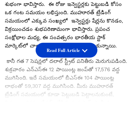
శుభంగా భావిస్తారు. ఈ రోజు ఇన్వెస్టర్లకు పెట్టుబడి కోసం
ఒక గంట సమయం లభిస్తుంది. ముహూరత్ ట్రేడింగ్
సమయంలో ఎక్కువ సంఖ్యలో ఇన్వెస్టర్లు షేర్లను కొనడం,
విక్రయించడం శుభపరిణామంగా భావిస్తారు. ప్రపంచ
సంక్షోభాల మధ్య, ఈ సంవత్సరం భారతీయ స్టాక్
మార్కెట్‌లో చాలా హెచ్చు తగ్గులు చోటుచేసుకున్నాయి.
Read Full Article
కానీ గత 7 సెషన్లలో దలాల్ స్ట్రీట్ పనితీరు మెరుగుపడింది.
శుక్రవారం ఎన్‌ఎస్‌ఈ 12 పాయింట్ల జంప్‌తో 17,576 వద్ద
ముగిసింది. ఇదే సమయంలో బీఎస్ఈ 104 పాయింట్ల
లాభంతో 59,307 వద్ద ముగిసింది. మీరు ముహూరత్
ట్రేడింగ్ సమయంలో కూడా పెట్టుబడి పెట్టాలనుకుంటే,
నిపుణుల రికమండేషన్స్ చేసిన ఈ 4 స్టాక్‌లపై మీరు
పెట్టుబడి పెట్టవచ్చు.
LATEST VIDEOS