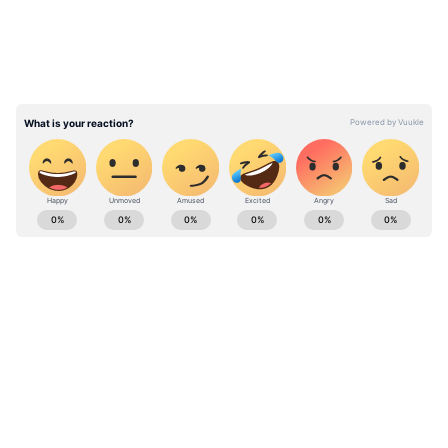
నిపుణులు రికమెండ్ చేసిన స్టాక్స్ ఇవే…
అనుగ్ గుప్తా, వైస్ ప్రెసిడెంట్ (IIFL సెక్యూరిటీస్)
రికమండేషన్స్
1- సుజ్లాన్ ఎనర్జీ - రూ. 11 టార్గెట్ ధర (స్టాప్ లాస్ - రూ.
6.50)
2- ఎలక్ట్రానిక్ మార్ట్ - రూ. 102 టార్గెట్ ధర (స్టాప్ లాస్ -
రూ. 80)
ABOUT THE AUTHOR
Krishna Adhitya
KA
స్టాక్ మార్కెట్
వ్యాపారం
Follow Us