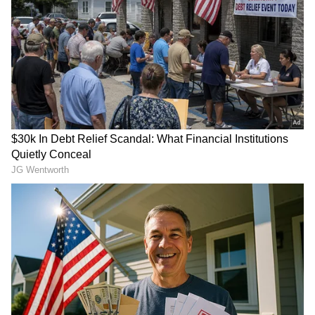
Pittalu Movie Press Meet | Actor
Bhanu
డ్రగ్స్ రహిత సమాజం కోసం మోదీ మాస్టర్
ప్లాన్ | Nasha Mukt Yuva for Viksit
Bharat Explained