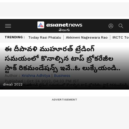
తెలుగు
TRENDING :
Today Rasi Phalalu
Akkineni Nageswara Rao
IRCTC To
ఈ దీపావళి ముహూరత్ ట్రేడింగ్
సమయంలో కొనాల్సిన టాప్ బ్రోకరేజీల
స్టాక్ రికమండేషన్స్ ఇవే..ఓ లుక్కేయండి..
Author :
Krishna Adhitya
|
Business
Published :
Oct 24 2022, 04:33 PM IST
diwali 2022