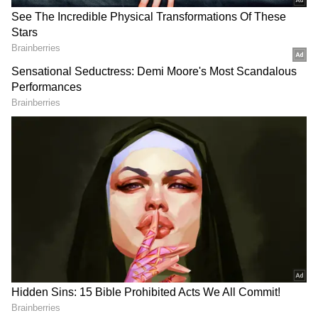
యూజ‌ర్ల‌కు పండ‌గే.. రూ. 550కే 15
సంపాదిస్తున్నారో తెలిస్తే
ఓటీటీ యాప్‌లు
మతిపోవాల్సిందే..!
LATEST VIDEOS
చీరను నేసిన సీఎం చంద్రబాబు | CM
Chandrababu Chirala tour | Asianet
Telugu
బంగాళాఖాతంలో అల్పపీడనం...ఇక ఏపీలో
దంచుడే | Asianet News Telugu