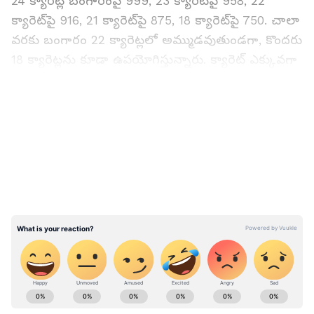
24 క్యారెట్ల బంగారంపై 999, 23 క్యారెట్‌పై 958, 22
క్యారెట్‌పై 916, 21 క్యారెట్‌పై 875, 18 క్యారెట్‌పై 750. చాలా
వరకు బంగారం 22 క్యారెట్లలో అమ్ముడవుతుండగా, కొందరు
18 క్యారెట్లను కూడా ఉపయోగిస్తున్నారు. క్యారెట్ ఎక్కువగా
ఉంటే బంగారం స్వచ్ఛంగా ఉంటుంది.
LATEST VIDEOS
22, 24 క్యారెట్ బంగారం మధ్య తేడా ఏమిటి
22 అలాగే 24 క్యారెట్ బంగారం మధ్య వ్యత్యాసం కూడా
ఉంది. 24 క్యారెట్ల బంగారం 99.9 శాతం స్వచ్ఛమైనది, 22
క్యారెట్ 91 శాతం స్వచ్ఛమైనది. 22 క్యారెట్ల బంగారంలో
9% రాగి, వెండి, జింక్ వంటి ఇతర లోహాలను కలపడం
ద్వారా ఆభరణాలను తయారు చేస్తారు. 24 క్యారెట్ల
బంగారం స్వచ్ఛమైనది అలాగే దానితో బంగారు
ఆభరణాలు చేయలేరు. అందుకే చాలా మంది
ABOUT THE AUTHOR
దుకాణదారులు 22 క్యారెట్ల బంగారాన్ని విక్రయిస్తున్నారు.
Ashok Kumar