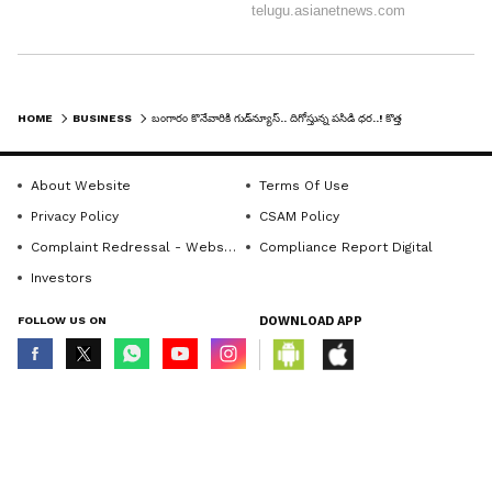
HOME
BUSINESS
బంగారం కొనేవారికి గుడ్‌న్యూస్.. దిగోస్తున్న పసిడి ధర..! కొత్త ధరలు ఇవే..
About Website
Terms Of Use
Privacy Policy
CSAM Policy
Complaint Redressal - Website
Compliance Report Digital
Investors
FOLLOW US ON
DOWNLOAD APP
© Copyright 2026 Asianxt Digital Technologies Private Limited (Formerly
known as Asianet News Media & Entertainment Private Limited) | All Rights
Reserved