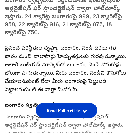
బంగారం స్వచ్ఛతను గుర్తించడానికి ఇంటర్నేషనల్
ఆర్గనైజేషన్ ఫర్ స్టాండర్డైజేషన్ ద్వారా హాల్‌మార్క్‌
ఇస్తారు. 24 క్యారెట్ల బంగారంపై 999, 23 క్యారెట్‌పై
958, 22 క్యారెట్‌పై 916, 21 క్యారెట్‌పై 875, 18
క్యారెట్‌పై 750.
ప్రపంచ పరిస్థితుల దృష్ట్యా బంగారం, వెండి ధరలు గత
వారం నుంచి చాలాసార్లు హెచ్చుతగ్గులకు గురవుతున్నాయి.
అలాగే బులియన్ మార్కెట్‌లో బంగారం, వెండి కొనుగోళ్లు
జోరుగా సాగుతున్నాయి. మీరు బంగారం, వెండిని కొనుగోలు
చేయాలనుకుంటే లేదా మీరు బంగారంపై పెట్టుబడి
పెట్టాలనుకుంటే ఈ వార్తా మీకోసమే.
బంగారం స్వచ్ఛతను ఎలా గుర్తించాలి
Read Full Article
బంగారం స్వచ్ఛతను గుర్తించడానికి ఇంటర్నేషనల్
ఆర్గనైజేషన్ ఫర్ స్టాండర్డైజేషన్ ద్వారా హాల్‌మార్క్‌ ఇస్తారు.