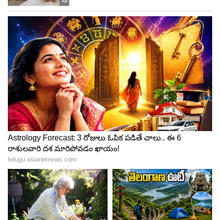
నిర్వహణ ఖర్చులు పెరిగిపోయాయి. సిబ్బంది జీతాలు, ఇతర
ఖర్చులు పెరిగిపోయాయి. ఈ పరిస్థితికి సంబంధించి, P&W
ఎయిర్‌క్రాఫ్ట్ ఇంజిన్‌లను రిపేర్ చేయడంతో పాటు,
విడిభాగాలను అందించడంలో విఫలమైందని సంస్థ
ప్రతినిధులు తెలిపారు చెప్పారు.
Go First ఆదాయాలు నిరంతరం తగ్గుతూ వచ్చాయి.
ఇంజన్ల సరఫరా లోపం కారణంగా తగినంత విమానాలు
లేకపోవడంతో ఆదాయం కూడా వేగంగా తగ్గింది. దీంతో
విమానయాన సంస్థ సస్పెన్షన్‌పై గోఫాస్ట్‌కు DGCA నోటీసు
పంపింది. 24 గంటల్లోగా విమానయాన సంస్థ నుంచి స్పందన
కోరింది. అదే సమయంలో విమానయాన సంస్థను
కాపాడేందుకు కృషి చేస్తామని పౌర విమానయాన శాఖ
మంత్రి జ్యోతిరాదిత్య సింధియా తెలిపారు. ఈ విషయంలో
ప్రభుత్వం విమానయాన సంస్థకు అన్ని విధాలుగా