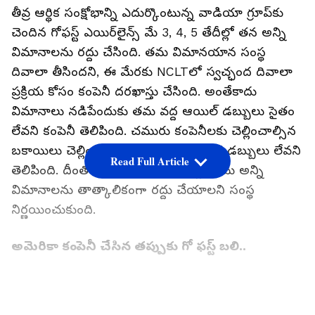
తీవ్ర ఆర్థిక సంక్షోభాన్ని ఎదుర్కొంటున్న వాడియా గ్రూప్‌కు
చెందిన గోఫస్ట్ ఎయిర్‌లైన్స్ మే 3, 4, 5 తేదీల్లో తన అన్ని
విమానాలను రద్దు చేసింది. తమ విమానయాన సంస్థ
దివాలా తీసిందని, ఈ మేరకు NCLTలో స్వచ్ఛంద దివాలా
ప్రక్రియ కోసం కంపెనీ దరఖాస్తు చేసింది. అంతేకాదు
విమానాలు నడిపేందుకు తమ వద్ద ఆయిల్ డబ్బులు సైతం
లేవని కంపెనీ తెలిపింది. చమురు కంపెనీలకు చెల్లించాల్సిన
బకాయిలు చెల్లించేందుకు సైతం కంపెనీ వద్ద డబ్బులు లేవని
Read Full Article
తెలిపింది. దీంతో ఈ నెల 3, 4, 5 తేదీల్లో తమ అన్ని
విమానాలను తాత్కాలికంగా రద్దు చేయాలని సంస్థ
నిర్ణయించుకుంది.
అమెరికా కంపెనీ చేసిన తప్పుకు గో ఫస్ట్ బలి..
తీవ్రమైన నిధుల కొరత కారణంగా GoFirst ఎయిర్‌లైన్