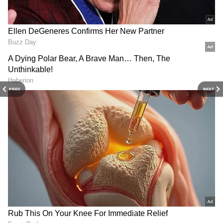
PREV
NEXT
RECOMMENDED STORIES
సకాలంలో ఇంజన్ ఆర్డర్ అందక గాల్లోకి ఎగరని గో ఫస్ట్..
ఏప్రిల్ 27, 2023 నాటికి GoFirst ఎయిర్‌లైన్ ఆర్డర్ చేసిన
ఇంజిన్లలో కనీసం 10 స్పేర్ లీజు ఇంజిన్‌లు, మరో 10
ఇంజిన్‌లను అమెరికన్ ఇంజిన్ కంపెనీ P&W డెలివరీ
చేయాలి. కానీ P&W ఆర్డర్‌ను సకాలంలో అందించలేదు. ఇది