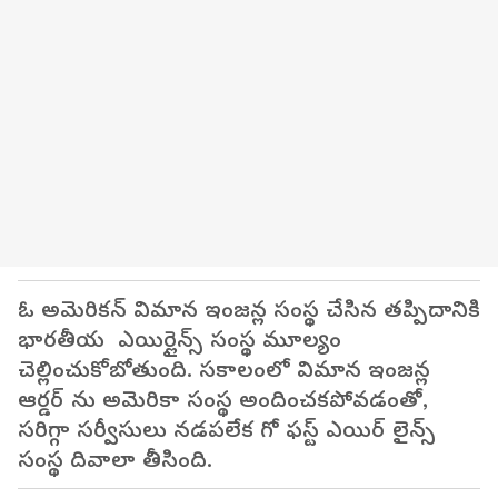
ఓ అమెరికన్ విమాన ఇంజన్ల సంస్థ చేసిన తప్పిదానికి
భారతీయ ఎయిర్లైన్స్ సంస్థ మూల్యం
చెల్లించుకోబోతుంది. సకాలంలో విమాన ఇంజన్ల
ఆర్డర్ ను అమెరికా సంస్థ అందించకపోవడంతో,
సరిగ్గా సర్వీసులు నడపలేక గో ఫస్ట్ ఎయిర్ లైన్స్
సంస్థ దివాలా తీసింది.