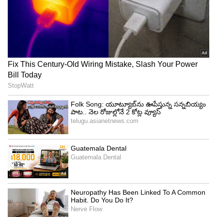
Strong Counter to Jagan
తమిళనాడు బడ్జెట్ విజయ్ ఆసక్తికర
కేటాయింపులు | Tamil Nadu CM Vijay
Mega Budget 2026
ఎయిర్‌క్రాఫ్ట్ ఇంజిన్‌లను రిపేర్ చేయడంతో పాటు,
విడిభాగాలను అందించడంలో P&W విఫలమైందని కంపెనీ
తెలిపింది. దీంతో 50 శాతం విమానాలు నిలిచిపోయాయి.
విమాన కార్యకలాపాలకు అంతరాయం కొనసాగింది.