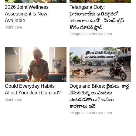
సహకరిస్తోందని మంత్రి సింధియా తెలిపారు.