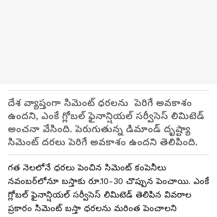
దేశ వ్యాప్తంగా సిమెంట్ ధరలను పెరిగే అవకాశం
ఉందని, ఎంకే గ్లోబల్ ఫైనాన్షియల్ సర్వీసెస్ లిమిటెడ్
అంచనా వేసింది. పెరుగుతున్న డిమాండ్ దృష్ట్యా
సిమెంట్ దరలు పెరిగే అవకాశం ఉందని తెలిపింది.
గత నెలలోనే ధరలు పెంచిన సిమెంట్ కంపెనీలు
నవంబర్‌లోనూ బస్తాకు రూ.10-30 చొప్పున పెంచాయి. ఎంకే
గ్లోబల్ ఫైనాన్షియల్ సర్వీసెస్ లిమిటెడ్ తెలిపిన వివరాల
ప్రకారం సిమెంట్ బస్తా ధరలను మరింత పెంచాలని