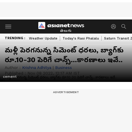
తెలుగు
TRENDING :
Weather Update
Today's Rasi Phalalu
Saturn Transit 
మళ్లీ పెరగనున్న సిమెంట్ ధరలు, బ్యాగ్‌కు
రూ.10-30 పెరిగే చాన్స్...కారణాలు ఇవే..
Author :
Krishna Adhitya
|
Business
Published :
Nov 08 2022, 12:17 AM IST
cement