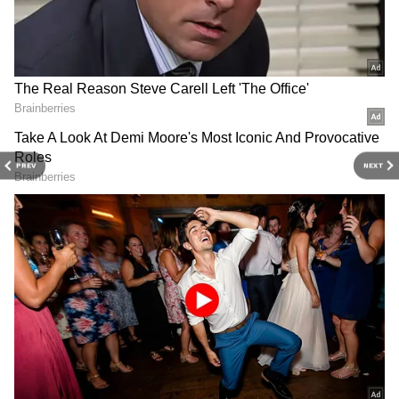
MG కామెట్ కారు ఒక్కసారి ఛార్జ్ చేస్తే 230 కిలోమీటర్ల
మైలేజీని ఇస్తుంది. దీనిలో 17.3 kWh బ్యాటరీ ప్యాక్‌
ఉంది. దీనిని సాధారణ ఛార్జింగ్ పాయింట్ ద్వారా 7 గంటల్లో
పూర్తిగా ఛార్జ్ చేయవచ్చు.
RECOMMENDED STORIES
PREV
NEXT
Tata Nexon : కొత్తకారు
Tata EV Discounts: టాటా
కొనేవారికి టాటా బంపరాఫర్..
ఈవీ కార్లపై రూ.3.35 లక్షల వరకు
ట్రెండింగ్ ఎస్‌యూవీ నెక్సాన్‌ ధర
తగ్గింపు ఆఫర్లు.. డోంట్ మిస్ !