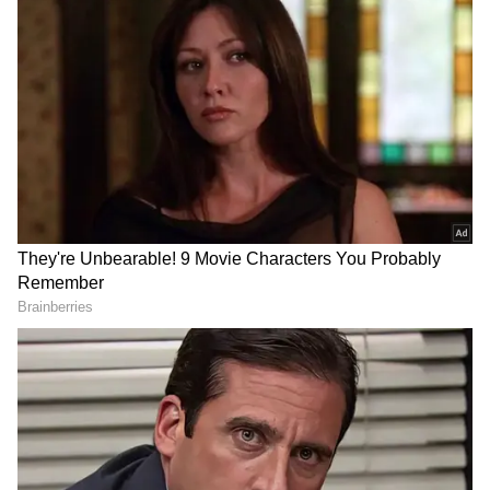
DOWNLOAD APP
సునీల్ శెట్టి సోషల్ మీడియాలో తన ఆనందాన్ని
పంచుకుంటూ, "ఇది నా మొదటి ఎలక్ట్రిక్ కారు, చాల ఇష్టం."
దీని ద్వారా సునీల్ శెట్టి ఇప్పుడు ఖరీదైన కార్లకు బదులు
పర్యావరణ అనుకూల కార్లను ఉపయోగించడం
మొదలుపెట్టాడు.