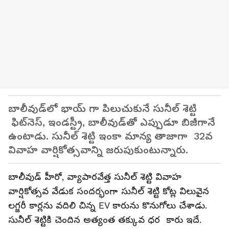
బాలీవుడ్‌లో భాయ్ గా పిలుచుకునే సునీల్ శెట్టి
ఫిట్‌నెస్, ఇండస్ట్రీ, బాలీవుడ్‌తో ఎప్పుడూ బిజీగానే
ఉంటాడు. సునీల్ శెట్టి ఇంకా మాన్య తాజాగా 32వ
వివాహ వార్షికోత్సవాన్ని జరుపుకుంటున్నారు.
బాలీవుడ్ హీరో, వ్యాపారవేత్త సునీల్ శెట్టి వివాహ
వార్షికోత్సవ వేడుక సందర్భంగా సునీల్ శెట్టి కోట్ల విలువైన
లగ్జరీ కార్లను వదిలి చిన్న EV కారును కొనుగోలు చేశాడు.
సునీల్ శెట్టికి చెందిన అత్యంత తక్కువ ధర కారు ఇదే.