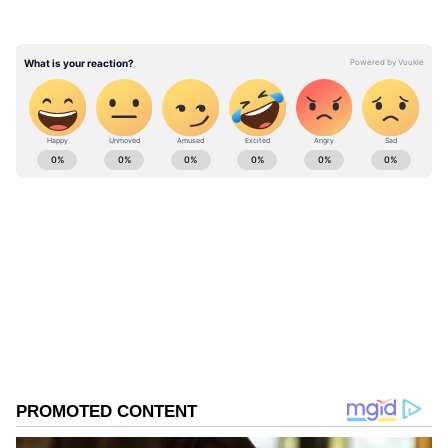
ABOUT THE AUTHOR
Ashok Kumar
AK
Published :
Dec 25 2023, 08:27 PM IST
Follow Us