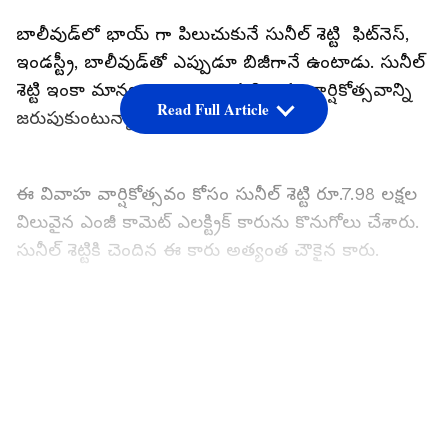
బాలీవుడ్‌లో భాయ్ గా పిలుచుకునే సునీల్ శెట్టి ఫిట్‌నెస్,
ఇండస్ట్రీ, బాలీవుడ్‌తో ఎప్పుడూ బిజీగానే ఉంటాడు. సునీల్
శెట్టి ఇంకా మాన్య తాజాగా 32వ వివాహ వార్షికోత్సవాన్ని
Read Full Article
జరుపుకుంటున్నారు.
ఈ వివాహ వార్షికోత్సవం కోసం సునీల్ శెట్టి రూ.7.98 లక్షల
విలువైన ఎంజీ కామెట్ ఎలక్ట్రిక్ కారును కొనుగోలు చేశారు.
సునీల్ శెట్టికి చెందిన ఈ కారు అత్యంత చౌకైన కారు.
LATEST VIDEOS