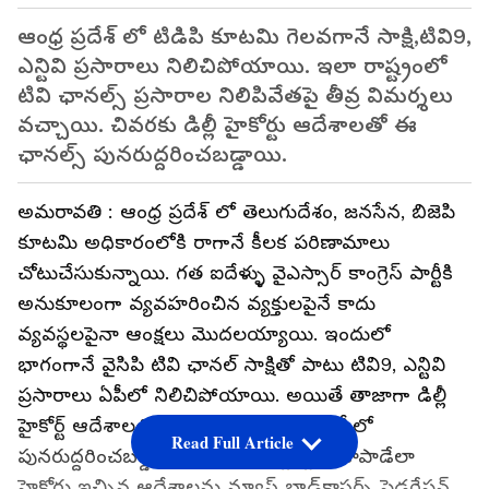
ఆంధ్ర ప్రదేశ్ లో టిడిపి కూటమి గెలవగానే సాక్షి,టివి9,
ఎన్టివి ప్రసారాలు నిలిచిపోయాయి. ఇలా రాష్ట్రంలో
టివి ఛానల్స్ ప్రసారాల నిలిపివేతపై తీవ్ర విమర్శలు
వచ్చాయి. చివరకు డిల్లీ హైకోర్టు ఆదేశాలతో ఈ
ఛానల్స్ పునరుద్దరించబడ్డాయి.
అమరావతి : ఆంధ్ర ప్రదేశ్ లో తెలుగుదేశం, జనసేన, బిజెపి
కూటమి అధికారంలోకి రాగానే కీలక పరిణామాలు
చోటుచేసుకున్నాయి. గత ఐదేళ్ళు వైఎస్సార్ కాంగ్రెస్ పార్టీకి
అనుకూలంగా వ్యవహరించిన వ్యక్తులపైనే కాదు
వ్యవస్థలపైనా ఆంక్షలు మొదలయ్యాయి. ఇందులో
భాగంగానే వైసిపి టివి ఛానల్ సాక్షితో పాటు టివి9, ఎన్టివి
ప్రసారాలు ఏపీలో నిలిచిపోయాయి. అయితే తాజాగా డిల్లీ
హైకోర్ట్ ఆదేశాలతో ఈ ఛానళ్ల ప్రసారాలు ఏపీలో
Read Full Article
పునరుద్దరించబడ్డాయి. మీడియా స్వేచ్చను కాపాడేలా
హైకోర్టు ఇచ్చిన ఆదేశాలను న్యూస్ బ్రాడ్‌కాస్టర్స్ ఫెడరేషన్