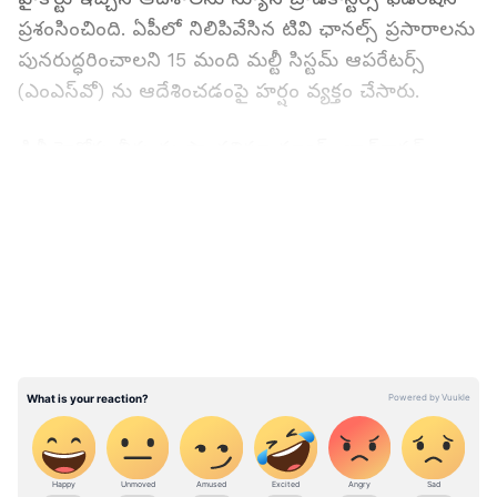
ప్రశంసించింది. ఏపీలో నిలిపివేసిన టివి ఛానల్స్ ప్రసారాలను
పునరుద్ధరించాలని 15 మంది మల్టీ సిస్టమ్ ఆపరేటర్స్
(ఎంఎస్‌వో) ను ఆదేశించడంపై హర్షం వ్యక్తం చేసారు.
డిల్లీ హైకోర్టు తీర్పును స్వాగతిస్తూ న్యూస్ బ్రాడ్‌కాస్టర్స్
ఫెడరేషన్ ఓ ప్రకటనను విడుదల చేసింది. ఏపీలో వార్తా
LATEST VIDEOS
ఛానల్స్ ప్రసారాలను ఏకపక్షంగా, చట్ట విరుద్దంగా
నిలిపివేయడాన్ని న్యాయస్థానం ఖండించిందన్నారు. ఇలా
ప్రజాస్వామ్యం కల్పించిన భావ ప్రకటన స్వేచ్చ, వాక్
స్వాతంత్య్రాన్ని న్యాయవ్యవస్థ కాపాడిందని న్యూస్
బ్రాడ్‌కాస్టర్స్ ఫెడరేషన్ పేర్కొంది.
జూన్ 4న ఎన్నికల ఫలితాలు వెలువడగా టిడిపి కూటమికి
మెజారిటీ సీట్లు దక్కాయి. దీంతో కూటమి ప్రభుత్వ
ఏర్పాటుకు చర్యలు ప్రారంభమయ్యాయి... ఈ క్రమంలోనే