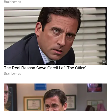
అధికారులందరికీ విజ్ఞప్తి చేసింది. దేశవ్యాప్తంగా పత్రికా
స్వేచ్ఛను , జర్నలిస్టుల హక్కులను పరిరక్షించడానికి ఈ
తీర్పు ఒక మార్గదర్శకంగా నిలుస్తుందని నమ్ముతున్నామని
తెలిపింది. రాజ్యాంగ హక్కులను పరిరక్షిస్తూ పత్రికా స్వేచ్చను
కాపాడేలా తీర్పునిచ్చిన డిల్లీ కోర్టుకు ధన్యవాదాలు
తెలిపారు.