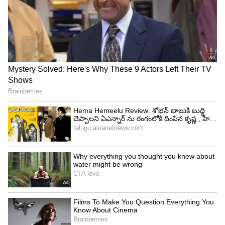
న్యూస్ బ్రాడ్‌కాస్టర్స్ ఫెడరేషన్ జర్నలిస్టుల హక్కులు,
సమాచార స్వేచ్ఛను పరిరక్షించడంతో పాటు అవసరమైన
న్యాయ పోరాటం చేస్తూనే ఉంటుందన్నారు. భవిష్యత్తులో
ఇలాంటి బ్లాక్ ఔట్‌లను నివారించడానికి , మీడియా
ఛానెల్‌లు అనవసరమైన జోక్యం లేకుండా పనిచేసేలా
చూసుకోవడానికి ముందస్తు చర్యలు తీసుకోవాలని
ప్రభుత్వాన్ని, నియంత్రణ సంస్థలను కోరుతున్నామని న్యూస్
బ్రాడ్‌కాస్టర్స్ ఫెడరేషన్ పేర్కొంది.