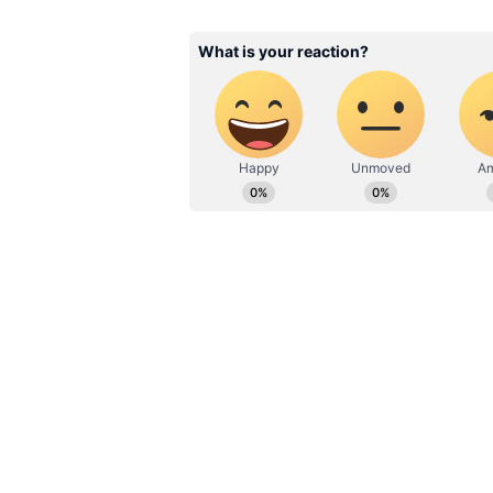
Also Read:
వివాహం చేసుకునేది వీళ్లే..
హైదరాబాద్‌లోనే: సీఎం జగన్ ఫైర్
14 ఏళ్లు సీఎంగా ఉన్న చంద్రబాబు పేరు చెబిత
చంద్రబాబు పేరు చెబితే వెన్నుపోటు, మోసం
మంచి చేయని చంద్రబాబుకు ఎందుకు మద్దతిస్
షూటింగ్ విరామంలో పొలిటికల్ మీటింగ్‌లు పె
ప్రకారం వచ్చి.. స్క్రిప్ట్ ప్రకారం ప్యాకేజీ 