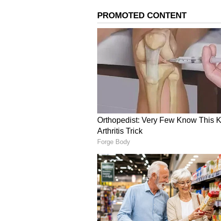
విమర్శించారు. ఇలాంటి వాళ్లకు ప్రజా జ
ఆలోచన చేయాలని కోరారు.
వీళ్లు అధికారం ఉంటే అమరావతి.. అధికారం
అక్కడే వారి శాశ్వత నివాసం అని అన్నారు. 
గానీ వాళ్లకు ప్రేమ లేదని.. ఇక్కడ ఉండాలన
నాయకుడిగా ఉన్నప్పుడు తాడేపల్లిలో ఇళ్లు 
తెలిపారు. కానీ 2014 నుంచి 2019 వరకు 
జూబ్లీహిల్స్‌లో ప్యాలెస్ కట్టుకున్నాడన