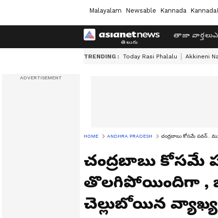
Malayalam
Newsable
Kannada
Kannada
తాజా వార్తలు
ఎ
TRENDING :
Today Rasi Phalalu
Akkineni N
HOME
ANDHRA PRADESH
చంద్రబాబు కోసమే పవన్.. ముసు
చంద్రబాబు కోసమే 
తొలగిపోయిందిగా , జ
చెల్లుబోయిన వ్యాఖ్