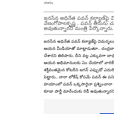
chellu
జనసేన అధినేత పవన్ కల్యాణ్‌పై వి
వేణుగోపాలకృష్ణ . పవన్ తీరును చూ
అవుతున్నారని మంత్రి పేర్కొన్నారు
జనసేన అధినేత పవన్ కల్యాణ్‌పై విమర్శలు
ఆయన మీడియాతో మాట్లాడుతూ.. చంద్రబాబు 
చేశారని తెలిపారు. దీని వల్ల ఎక్కువగా బ
ఆయన అభిమానులకు ఏం చేయాలో వారికే తెల
శక్తివంతమైన కోటరీని జగన్ ఎప్పుడో ఎదుర
పెట్టారు.. నారా లోకేష్ కోసమే పవన్ ఈ పన
హయాంలో పవన్ ఒక్కసారైనా ప్రశ్నించారా 
కూడా పార్టీ మారేందుకు రెడీ అవుతున్నారని 