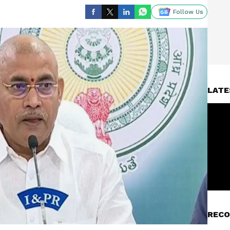
Follow Us
LATE
RECO