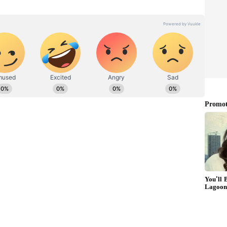
 విడాకులు ఇచ్చేది వీళ్లే.. అధికారం లేకపోతే
ే.. ఒక్క స్కీమ్‌ కూడా గుర్తుకు రాదని ఎద్దేవా చేశారు.
, కుతంత్రాలు గుర్తుకు వస్తాయని విమర్శించారు. పేదలకు ఏ
తారని ప్రశ్నించారు. దత్తపుత్రుడు రెండు సినిమాల మధ్య
ట్టేందుకు వస్తాడని విమర్శించారు. చంద్రబాబు కాల్షీట్స్
స్టార్ మాట్లాడుతాడని.. తనపై నాలుగు రాళ్లు వేసి పోతాడని