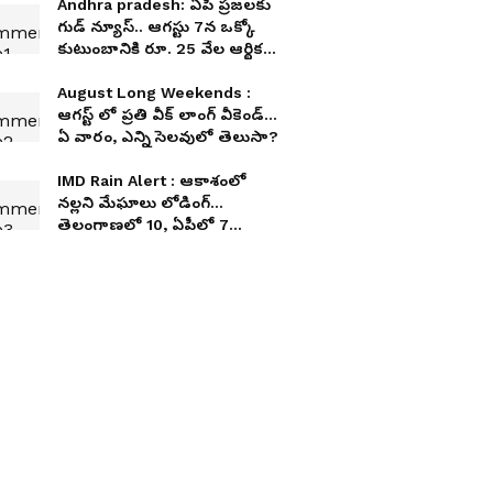
Andhra pradesh: ఏపీ ప్ర‌జ‌ల‌కు
గుడ్ న్యూస్‌.. ఆగ‌స్టు 7న‌ ఒక్కో
కుటుంబానికి రూ. 25 వేల ఆర్థిక
సాయం
August Long Weekends :
ఆగస్ట్ లో ప్రతి వీక్ లాంగ్ వీకెండ్...
ఏ వారం, ఎన్ని సెలవులో తెలుసా?
IMD Rain Alert : ఆకాశంలో
నల్లని మేఘాలు లోడింగ్...
తెలంగాణలో 10, ఏపీలో 7
జిల్లాల్లో భారీ వర్షాలు