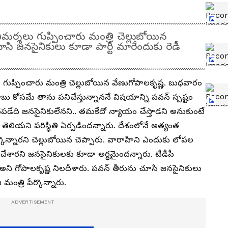
మర్శలు గుప్పించారు మంత్రి చెల్లుబోయిన
సి జనసైనికులు కూడా పార్టీ మారేందుకు రెడీ
.
 గుప్పించారు మంత్రి చెల్లుబోయిన వేణుగోపాలకృష్ణ. బుధవారం
కోసమే తాను పనిచేస్తున్నాననే విషయాన్ని పవన్ స్పష్టం
ాధపడేది జనసైనికులేనని.. తమకేదో న్యాయం చేస్తాడని అనుకుంటే
ియని పరిస్ధితి ఏర్పడిందన్నారు. దేశంలోనే అత్యంత
్కొన్నారని చెల్లుబోయిన చెప్పారు. వారాహిని ఎందుకు లోపల
ిచేశారని జనసైనికులకు కూడా అర్ధమైందన్నారు. టీడీపీ
అని గోపాలకృష్ణ నిలదీశారు. పవన్ తీరును చూసి జనసైనికులు
మంత్రి పేర్కొన్నారు.