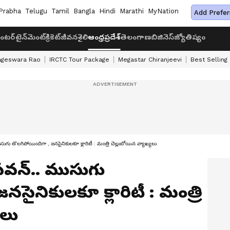
Prabha
Telugu
Tamil
Bangla
Hindi
Marathi
MyNation
Add Prefer
ంటర్‌టైన్‌మెంట్
క్రికెట్
జీవనశైలి
ఆంధ్రప్రదేశ్
తెలంగాణ
బిజినెస్
జ్యోతిష్యం
ageswara Rao
IRCTC Tour Package
Megastar Chiranjeevi
Best Selling
గు తొలగిపోయిందిగా , జనసైనికులకూ క్లారిటీ : మంత్రి చెల్లుబోయిన వ్యాఖ్యలు
పవన్.. ముసుగు
నసైనికులకూ క్లారిటీ : మంత్రి
యలు