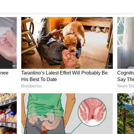
ీవితం అంటే ఏమిటో తెలుసా?, ప్రజలకు మంచి చేయగలరా? అని
 పోతే హైదరాబాద్ జూబ్లీహిల్స్‌లో ఉంటారని విమర్శించారు.
రాష్ట్రం మీద గానీ, రాష్ట్రంలోని పేదల మీద గానీ, ప్రజల మీద
ే ఆలోచన కూడా లేదని విమర్శించారు. తాను ప్రతిపక్ష
కట్టించుకున్నానని చెప్పారు. అక్కడే నివాసం ఉంటున్నానని
ఏపీ ముఖ్యమంత్రిగా ఉన్న చంద్రబాబు.. అప్పుడు హైదరాబాద్
ి విమర్శించారు. ప్రజలు ఈ తేడాను గమనించాలని కోరారు.