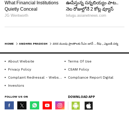
HOME
ANDHRA PRADESH
వరద ముంపు ప్రాంతాలకు సీఎం జగన్ .. రేపు , ఎల్లుండి పర్యటన .. షెడ్యూల్ ఇదే
About Website
Terms Of Use
Privacy Policy
CSAM Policy
Complaint Redressal - Website
Compliance Report Digital
Investors
FOLLOW US ON
DOWNLOAD APP
© Copyright 2026 Asianxt Digital Technologies Private Limited (Formerly
known as Asianet News Media & Entertainment Private Limited) | All Rights
Reserved