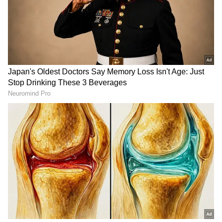
పరువుతీసిన హోమ్ మంత్రి అనిత
అద్భుత నిర్మాణం.. 47 అంత‌స్తుల
| Anitha Vangalapudi Strong
ట్విన్ ట‌వ‌ర్స్‌. ఎక్క‌డంటే.?
Counter to Jagan
LATEST VIDEOS
తెలుగు రాష్ట్రాల్లో మళ్లీ మొదలైన భారీ
వర్షాలు | AP & Telangana Rain Alert
Today
డాలర్లు వస్తాయి కానీ... అమెరికాలో అందరి
బతుకూ ఇదే! | US vs India Minimum
Wage | Asianet News Telugu