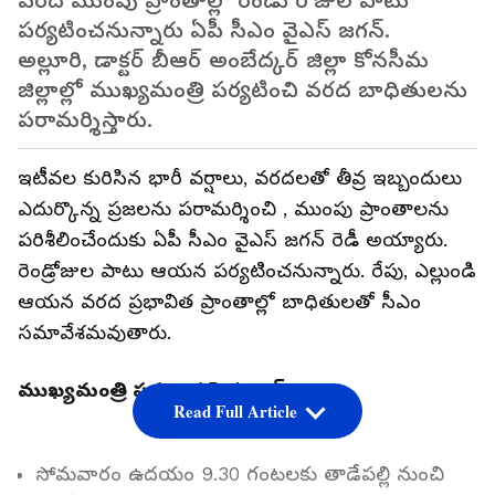
వరద ముంపు ప్రాంతాల్లో రెండు రోజుల పాటు
పర్యటించనున్నారు ఏపీ సీఎం వైఎస్ జగన్.
అల్లూరి, డాక్టర్ బీఆర్ అంబేద్కర్ జిల్లా కోనసీమ
జిల్లాల్లో ముఖ్యమంత్రి పర్యటించి వరద బాధితులను
పరామర్శిస్తారు.
ఇటీవల కురిసిన భారీ వర్షాలు, వరదలతో తీవ్ర ఇబ్బందులు
ఎదుర్కొన్న ప్రజలను పరామర్శించి , ముంపు ప్రాంతాలను
పరిశీలించేందుకు ఏపీ సీఎం వైఎస్ జగన్ రెడీ అయ్యారు.
రెండ్రోజుల పాటు ఆయన పర్యటించనున్నారు. రేపు, ఎల్లుండి
ఆయన వరద ప్రభావిత ప్రాంతాల్లో బాధితులతో సీఎం
సమావేశమవుతారు.
ముఖ్యమంత్రి పర్యటన షెడ్యూల్ :
Read Full Article
సోమవారం ఉదయం 9.30 గంటలకు తాడేపల్లి నుంచి