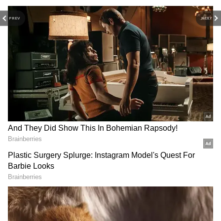
PREV
NEXT
RECOMMENDED STORIES
వీడియో
Weather Update: ఉపరితల
ప్రెస్ మీట్ పెట్టి మరీ జగన్
ఆవర్తనంతో ఏపీ, తెలంగాణకు
పరువుతీసిన హోమ్ మంత్రి అనిత
భారీ వర్షాలు.. ఈ ప్రాంతాలకు
| Anitha Vangalapudi Strong
ఐఎండీ అలర్ట్
Counter to Jagan