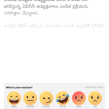
భావిస్తున్న ఏపిసిసి అధ్యక్షురాలు ఎంపిక ప్రక్రియను
సరికొత్తగా చేపట్టారు.
కాంగ్రెస్ టికెట్ ఆశిస్తున్న నాయకుల నుండి ఇప్పటికే ఏపిసిసి
దరఖాస్తులు స్వీకరించిన విషయం తెలిసిందే. 2024 అసెంబ్లీ,
లోక్ సభ ఎన్నికల్లో పోటీకి చాలామంది కాంగ్రెస్ నేతలు
LATEST VIDEOS
ఆసక్తి చూపిస్తున్నారు... వారిలో సరైన అభ్యర్థిని ఎంపికచేసే
ప్రక్రియను వైఎస్ షర్మిల ప్రారంభించారు. టికెట్ కోసం
దరఖాస్తు చేసుకున్న అభ్యర్థులకు తాజా షర్మిల ఇంటర్వ్యూ
చేస్తున్నారు. ఆశావహులతో సుధీర్ఘంగా చర్చిస్తున్న షర్మిల
వారు చెప్పే విషయాలను నోట్ చేసుకుంటున్నారు. ఈ
ఇంటర్వ్యూ ఆదారంగానే కాంగ్రెస్ టికెట్ల కేటాయింపు
వుంటుందని ఆ పార్టీ వర్గాల సమాచారం.
కాంగ్రెస్ టికెట్ ఆశావహులు ఇంటర్వ్యూ నిన్న(బుధవారం)