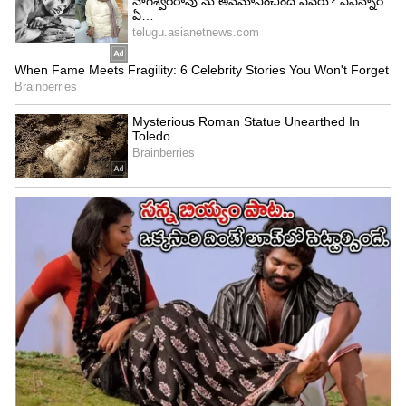
Also Read
ఇక మీ ఖర్మ... నేనేమీ చేయలేను..: పవన్,
చంద్రబాబుకు జోగయ్య ఘాటు లేఖ
ఇదిలావుంటే తెలంగాణ అసెంబ్లీ ఎన్నికల్లో అనుసరించిన
వ్యూహం సక్సెస్ కావడంతో దాన్నే ఫాలో అవుతోంది ఏపీ
కాంగ్రెస్. ఇప్పటికే కాంగ్రెస్ జాతీయాధ్యక్షుడు ఖర్గేతో ఏపీలోని
ప్రతి పేద కుటుంబానికి నెలకు రూ.5 వేల ఆర్థిక సాయం
చేయనున్నట్లు హామీ ఇచ్చారు. ఇక త్వరలోనే ఏపీకి ప్రత్యేక
హోదాపై కూడా మరో డిక్లరేషన్ ప్రకటించేందుకు కాంగ్రెస్
సిద్దమవుతోంది. ఇలా గ్యారంటీలు, డిక్లరేషన్ల పేరిట హామీలు
ఇచ్చి తెలంగాణలో మాదిరిగానే ఆంధ్ర ప్రదేశ్ లో అధికారాన్ని
చేజిక్కించుకోవాలని కాంగ్రెస్ ప్రయత్నిస్తోంది.