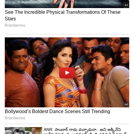
అర్థరాత్రి వరకు ఈ ఇంటర్వ్యూలు కొనసాగే అవకాశం వుంది.