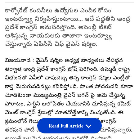
కార్పోరేట్ కంపనీలు ఉద్యోగుల ఎంపిక కోసం
ఇంటర్వ్యూ నిర్వహిస్తుంటాయి... ఇదే పద్దతిని ఆంధ్ర
ప్రదేశ్ కాంగ్రెస్ అనుసరిస్తోంది. అసెంబ్లీ టికెట్
ఆశిస్తున్న నాయకులకు తాజాగా ఇంటర్వ్యూ
చేస్తున్నారు ఏపిసిసి చీఫ్ వైఎస్ షర్మిల.
విజయవాడ : వైఎస్ షర్మిల అధ్యక్ష బాధ్యతలు చేపట్టిన
తర్వాత ఆంధ్ర ప్రదేశ్ కాంగ్రెస్ జోష్ పెరిగింది. ఉమ్మడి రాష్ట్ర
విభజనతో ఏపీలో చావుదెబ్బ తిన్న కాంగ్రెస్ షర్మిల ఎంట్రీతో
కాస్త మెరుగుపడినట్లు కనిపిస్తోంది. సొంత సోదరుడని కూడా
చూడకుండా ముఖ్యమంత్రి వైఎస్ జగన్ పై ఆమె చేస్తున్న
పోరాటం, పార్టీని బలోపేతం చేయడానికి చూపిస్తున్న కమిట్
మెంట్ కాంగ్రెస్ శ్రేణుల్లో నూతనోత్తేజాన్ని నింపుతోంది. ఈ
క్రమంలోనే గెలుపుపై ఆశలు చిగురించడంతో కాంగ్రెస్
Read Full Article
తరపున పోటీ చేసేందుకు నాయకులు ఆసక్తి చూపిస్తున్నారు.
అయితే బలమైన అభ్యర్థులను బరిలోకి దింపాలని