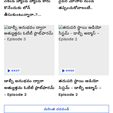
సెకండ్ హ్యాండ్ హ్యాండ్ కారు
సైబర్ మోసాల నుండి
కొనేందుకు లోన్
తప్పించుకోవాలంటే..
తీసుకుంటున్నారా..?
తప్పకుండ ఈ విషయాలు
తెలుసుకోండి..!
04:37
04:50
డాల్బీ అనుభవం ద్వారా
తదుపరి స్థాయి ఆడియో
అత్యుత్తమ ఓటీటీ ప్లాట్‌ఫారమ్
సిస్టమ్ - డాల్బీ అట్మాస్ –
- Episode 3
Episode 2
మరింత చదవండి