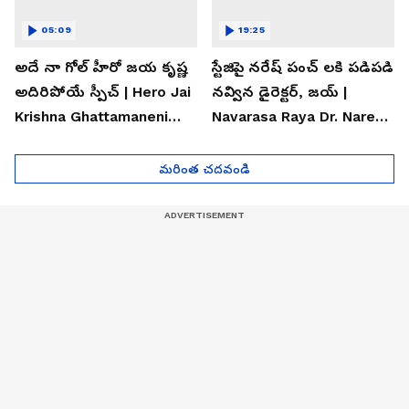
05:09
19:25
అదే నా గోల్ హీరో జయ కృష్ణ
స్టేజిపై నరేష్ పంచ్ లకి పడిపడి
అదిరిపోయే స్పీచ్ | Hero Jai
నవ్విన డైరెక్టర్, జయ్ |
Krishna Ghattamaneni
Navarasa Raya Dr. Naresh
Speech
VK Funny Speech
మరింత చదవండి