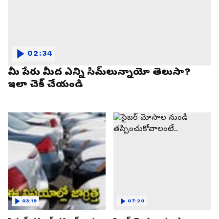
02:34
మీ పేరు మీద ఎన్ని సిమ్‌లున్నాయో తెలుసా?
ఇలా చెక్ చేయండి
03:19
07:20