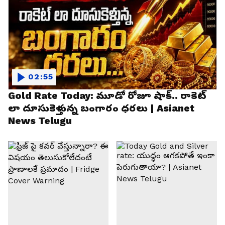
02:55
Gold Rate Today: మూడో రోజూ షాక్.. రాకెట్
లా దూసుకెళ్తున్న బంగారం ధరలు | Asianet
News Telugu