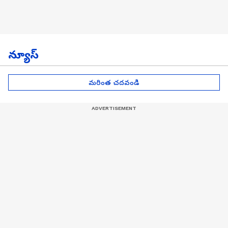
న్యూస్
మరింత చదవండి