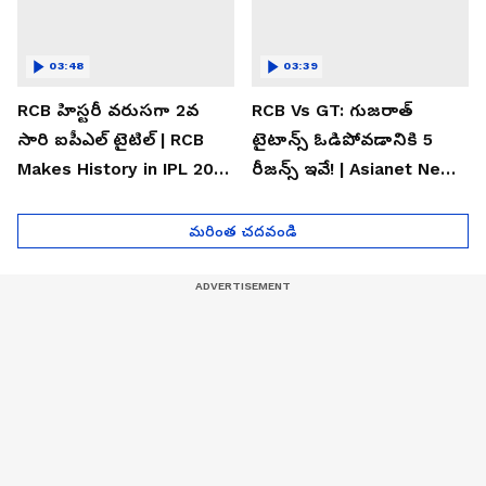
03:48
03:39
RCB హిస్టరీ వరుసగా 2వ
RCB Vs GT: గుజరాత్
సారి ఐపీఎల్ టైటిల్ | RCB
టైటాన్స్ ఓడిపోవడానికి 5
Makes History in IPL 2026
రీజన్స్ ఇవే! | Asianet News
| Asianet News Telugu
Telugu
మరింత చదవండి