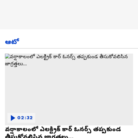
ఆటో
02:32
వర్షాకాలంలో ఎలక్ట్రిక్ కార్ ఓనర్స్ తప్పకుండ
తీసుకోవలిసిన జాగ్రత్తలు...