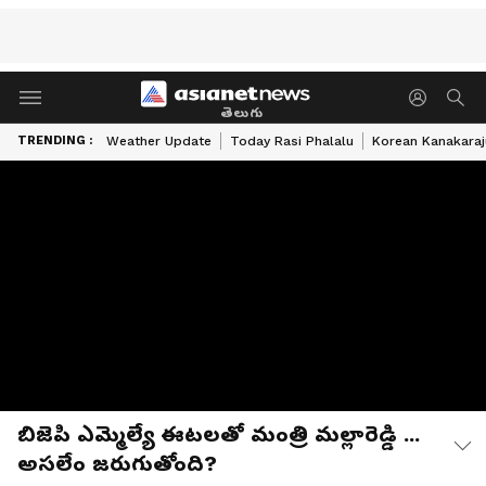
తెలుగు
TRENDING :
Weather Update
Today Rasi Phalalu
Korean Kanakaraj
బిజెపి ఎమ్మెల్యే ఈటలతో మంత్రి మల్లారెడ్డి ...
అసలేం జరుగుతోంది?