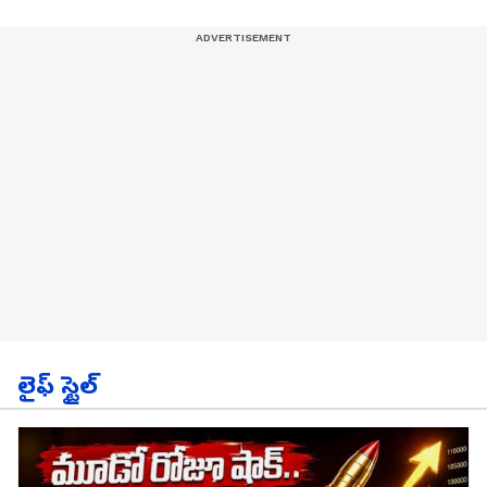
లైఫ్ స్టైల్