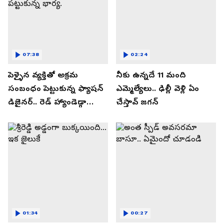
07:38
02:24
పెళ్ళైన వ్యక్తితో అక్రమ
నీకు ఉన్నదే 11 మంది
సంబంధం పెట్టుకున్న ఫ్యాషన్
ఎమ్మెల్యేలు.. ఢిల్లీ వెళ్లి ఏం
డిజైనర్.. రెడ్ హ్యాండెడ్గా
చేస్తావ్ జగన్
పట్టుకున్న భార్య.
01:34
00:27