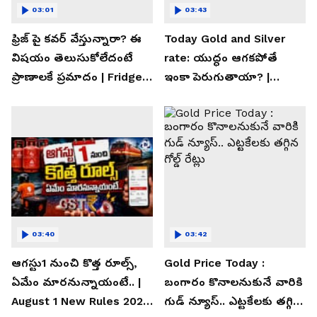
03:01
03:43
ఫ్రిజ్ పై కవర్ వేస్తున్నారా? ఈ
Today Gold and Silver
విషయం తెలుసుకోలేదంటే
rate: యుద్ధం ఆగకపోతే
ప్రాణాలకే ప్రమాదం | Fridge
ఇంకా పెరుగుతాయా? |
Cover Warning
Asianet News Telugu
03:40
03:42
ఆగస్టు1 నుంచి కొత్త రూల్స్,
Gold Price Today :
ఏమేం మారనున్నాయంటే.. |
బంగారం కొనాలనుకునే వారికి
August 1 New Rules 2026
గుడ్ న్యూస్.. ఎట్టకేలకు తగ్గిన