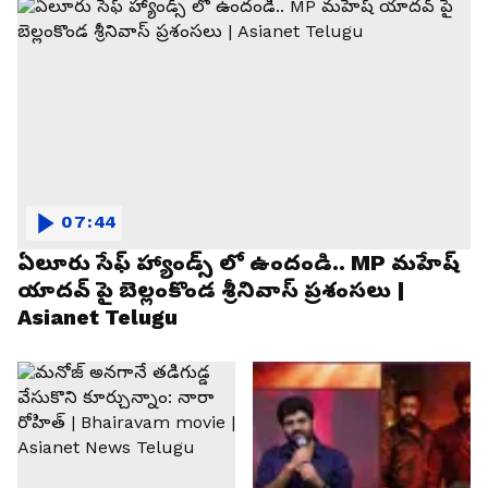
07:44
ఏలూరు సేఫ్ హ్యాండ్స్ లో ఉందండి.. MP మహేష్
యాదవ్ పై బెల్లంకొండ శ్రీనివాస్ ప్రశంసలు |
Asianet Telugu