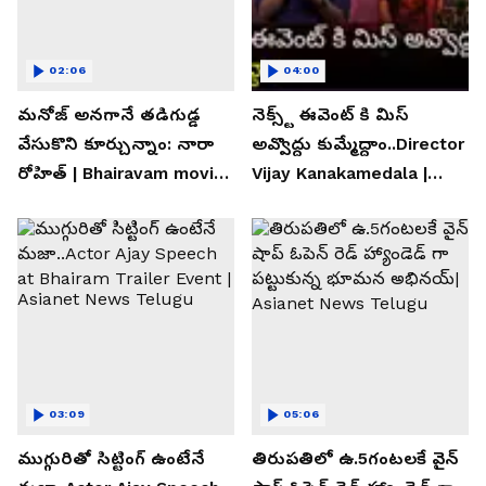
02:06
04:00
మనోజ్ అనగానే తడిగుడ్డ
నెక్స్ట్ ఈవెంట్ కి మిస్
వేసుకొని కూర్చున్నాం: నారా
అవ్వొద్దు కుమ్మేద్దాం..Director
రోహిత్ | Bhairavam movie |
Vijay Kanakamedala |
Asianet News Telugu
Asianet News Telugu
03:09
05:06
ముగ్గురితో సిట్టింగ్ ఉంటేనే
తిరుపతిలో ఉ.5గంటలకే వైన్