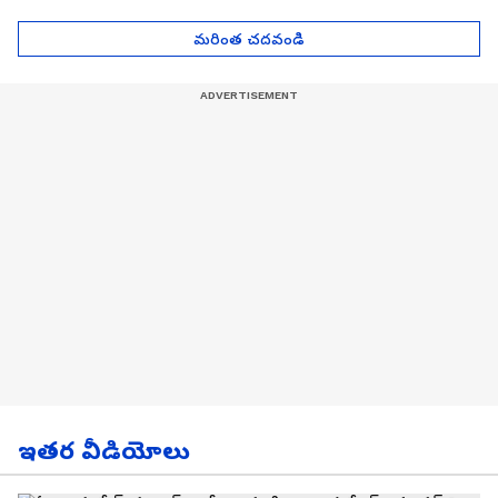
| Asianet News Telugu
గోల్డ్ రేట్లు
మరింత చదవండి
ఇతర వీడియోలు