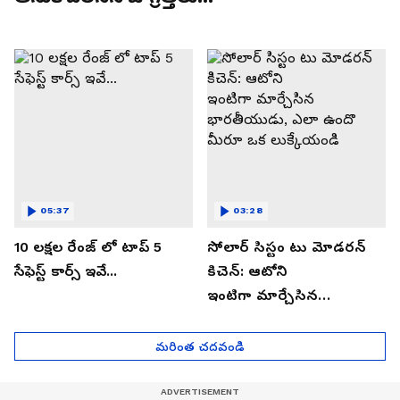
05:37
03:28
10 లక్షల రేంజ్ లో టాప్ 5
సోలార్ సిస్టం టు మోడరన్
సేఫెస్ట్ కార్స్ ఇవే...
కిచెన్: ఆటోని
ఇంటిగా మార్చేసిన
భారతీయుడు, ఎలా ఉందొ
మీరూ ఒక లుక్కేయండి
మరింత చదవండి