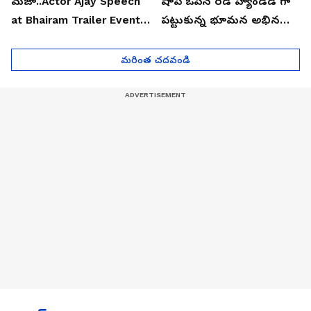
మజా..Actor Ajay Speech
షాప్ ఓపెన్ రెడ్ హ్యాండెడ్ గా
at Bhairam Trailer Event |
పట్టుకున్న భూమన అభినయ్|
Asianet News Telugu
Asianet News Telugu
మరింత చదవండి