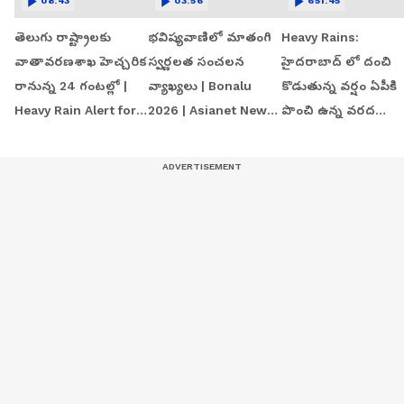
08:43
03:56
651:45
తెలుగు రాష్ట్రాలకు
భవిష్యవాణిలో మాతంగి
Heavy Rains:
వాతావరణశాఖ హెచ్చరిక
స్వర్ణలత సంచలన
హైదరాబాద్ లో దంచి
రానున్న 24 గంటల్లో |
వ్యాఖ్యలు | Bonalu
కొడుతున్న వర్షం ఏపీకి
Heavy Rain Alert for
2026 | Asianet News
పొంచి ఉన్న వరద
AP & Telangana
Telugu
ముప్పు | Andhra
Pradesh Weather