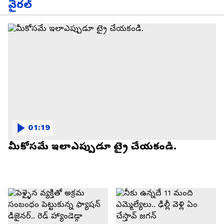
వైరల్
01:19
మీకోసమే ఇలాఎప్పుడూ ట్రై చేయకండి.