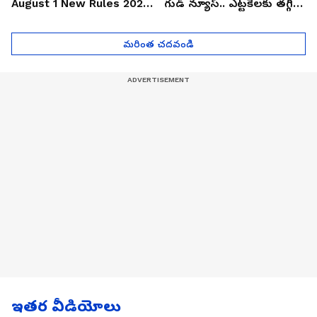
August 1 New Rules 2026
గుడ్ న్యూస్.. ఎట్టకేలకు తగ్గిన
| Asianet News Telugu
గోల్డ్ రేట్లు
మరింత చదవండి
ఇతర వీడియోలు