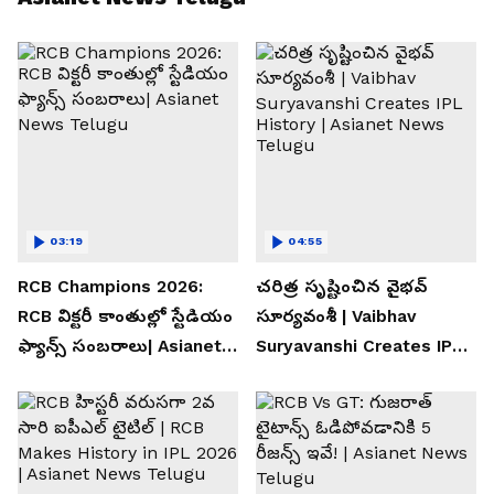
03:19
04:55
RCB Champions 2026:
చరిత్ర సృష్టించిన వైభవ్
RCB విక్టరీ కాంతుల్లో స్టేడియం
సూర్యవంశీ | Vaibhav
ఫ్యాన్స్ సంబరాలు| Asianet
Suryavanshi Creates IPL
News Telugu
History | Asianet News
Telugu