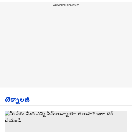
టెక్నాలజీ