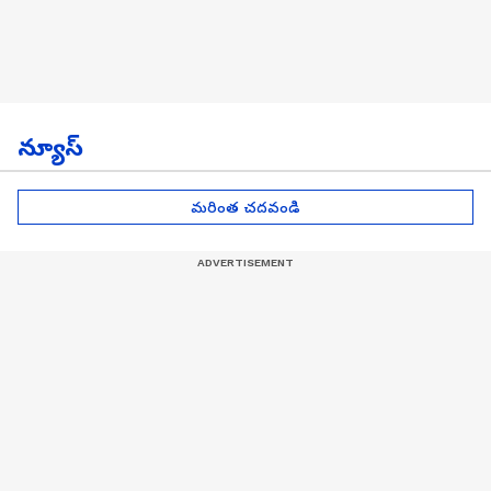
న్యూస్
మరింత చదవండి