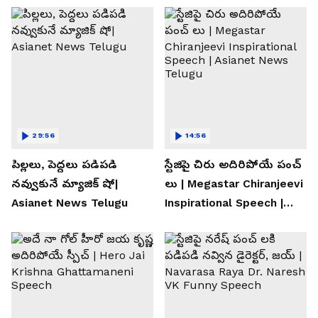
29:56
14:56
పిల్లలు, పెద్దలు పడిపడి
స్టేజిపై చిరు అదిరిపోయే పంచ్
నవ్వుకునే మ్యాజిక్ షో|
లు | Megastar Chiranjeevi
Asianet News Telugu
Inspirational Speech |
Asianet News Telugu