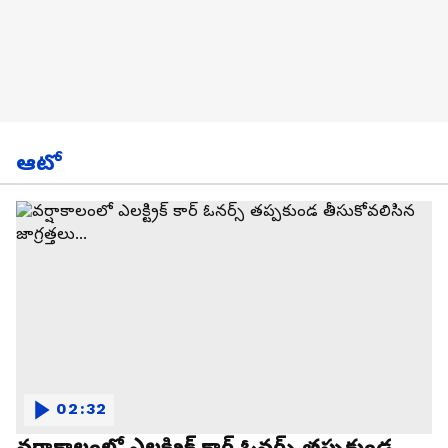
ఆటో
02:32
వర్షాకాలంలో ఎలక్ట్రిక్ కార్ ఓనర్స్ తప్పకుండ