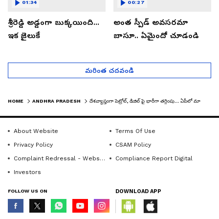
01:34
00:27
శ్రీరెడ్డి అడ్డంగా బుక్కయింది...
అంత స్పీడ్ అవసరమా
ఇక జైలుకే
బాసూ.. ఏమైందో చూడండి
మరింత చదవండి
HOME
ANDHRA PRADESH
దేశవ్యాప్తంగా పెట్రోల్, డిజిల్ పై భారీగా తగ్గింపు... ఏపీలో మాత్రం ఇదీ పరిస్థితి: ఎంపీ జివిఎల్ సీరియస్
About Website
Terms Of Use
Privacy Policy
CSAM Policy
Complaint Redressal - Website
Compliance Report Digital
Investors
FOLLOW US ON
DOWNLOAD APP