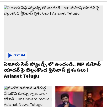
07:44
ఏలూరు సేఫ్ హ్యాండ్స్ లో ఉందండి.. MP మహేష్
యాదవ్ పై బెల్లంకొండ శ్రీనివాస్ ప్రశంసలు |
Asianet Telugu