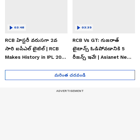
03:48
03:39
RCB హిస్టరీ వరుసగా 2వ
RCB Vs GT: గుజరాత్
సారి ఐపీఎల్ టైటిల్ | RCB
టైటాన్స్ ఓడిపోవడానికి 5
Makes History in IPL 2026
రీజన్స్ ఇవే! | Asianet News
| Asianet News Telugu
Telugu
మరింత చదవండి