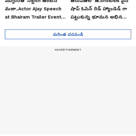
ముగ్గురితో సిట్టింగ్ ఉంటేనే
తిరుపతిలో ఉ.5గంటలకే వైన్
మజా..Actor Ajay Speech
షాప్ ఓపెన్ రెడ్ హ్యాండెడ్ గా
at Bhairam Trailer Event |
పట్టుకున్న భూమన అభినయ్|
Asianet News Telugu
Asianet News Telugu
మరింత చదవండి