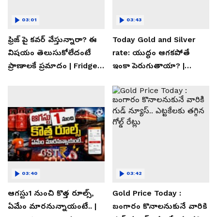
03:01
03:43
ఫ్రిజ్ పై కవర్ వేస్తున్నారా? ఈ
Today Gold and Silver
విషయం తెలుసుకోలేదంటే
rate: యుద్ధం ఆగకపోతే
ప్రాణాలకే ప్రమాదం | Fridge
ఇంకా పెరుగుతాయా? |
Cover Warning
Asianet News Telugu
03:40
03:42
ఆగస్టు1 నుంచి కొత్త రూల్స్,
Gold Price Today :
ఏమేం మారనున్నాయంటే.. |
బంగారం కొనాలనుకునే వారికి