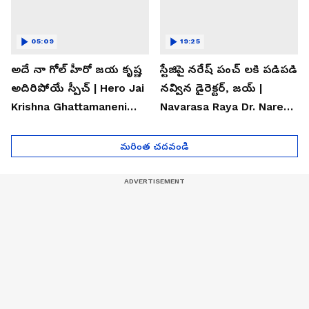
05:09
19:25
అదే నా గోల్ హీరో జయ కృష్ణ
స్టేజిపై నరేష్ పంచ్ లకి పడిపడి
అదిరిపోయే స్పీచ్ | Hero Jai
నవ్విన డైరెక్టర్, జయ్ |
Krishna Ghattamaneni
Navarasa Raya Dr. Naresh
Speech
VK Funny Speech
మరింత చదవండి