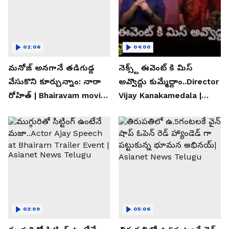
02:06
04:00
మనోజ్ అనగానే తడిగుడ్డ
నెక్స్ట్ ఈవెంట్ కి మిస్
వేసుకొని కూర్చున్నాం: నారా
అవ్వొద్దు కుమ్మేద్దాం..Director
రోహిత్ | Bhairavam movie |
Vijay Kanakamedala |
Asianet News Telugu
Asianet News Telugu
03:09
05:06