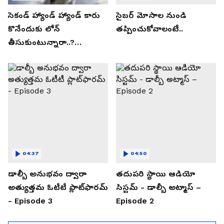
సెకండ్ హ్యాండ్ హ్యాండ్ కారు
సైబర్ మోసాల నుండి
కొనేందుకు లోన్
తప్పించుకోవాలంటే..
తీసుకుంటున్నారా..?
తప్పకుండ ఈ విషయాలు
తెలుసుకోండి..!
04:37
04:50
డాల్బీ అనుభవం ద్వారా
తదుపరి స్థాయి ఆడియో
అత్యుత్తమ ఓటీటీ ప్లాట్‌ఫారమ్
సిస్టమ్ - డాల్బీ అట్మాస్ –
- Episode 3
Episode 2