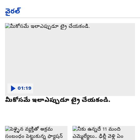
వైరల్
01:19
మీకోసమే ఇలాఎప్పుడూ ట్రై చేయకండి.