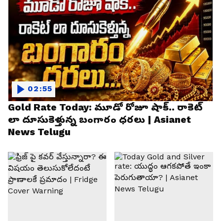
02:55
Gold Rate Today: మూడో రోజూ షాక్.. రాకెట్
లా దూసుకెళ్తున్న బంగారం ధరలు | Asianet
News Telugu