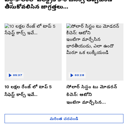
తీసుకోవలిసిన జాగ్రత్తలు...
05:37
03:28
10 లక్షల రేంజ్ లో టాప్ 5
సోలార్ సిస్టం టు మోడరన్
సేఫెస్ట్ కార్స్ ఇవే...
కిచెన్: ఆటోని
ఇంటిగా మార్చేసిన
భారతీయుడు, ఎలా ఉందొ
మీరూ ఒక లుక్కేయండి
మరింత చదవండి