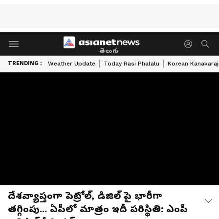
తెలుగు
TRENDING :
Weather Update
Today Rasi Phalalu
Korean Kanakaraj
దేశవ్యాప్తంగా పెట్రోల్, డిజిల్ పై భారీగా
తగ్గింపు... ఏపీలో మాత్రం ఇదీ పరిస్థితి: ఎంపీ