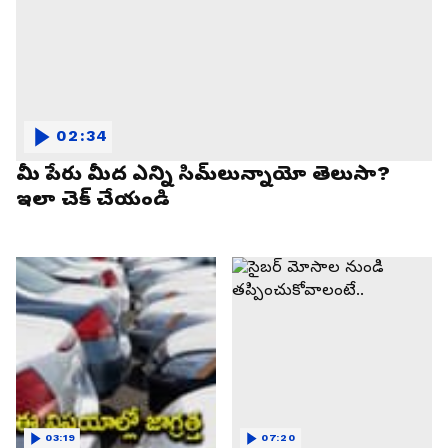
02:34
మీ పేరు మీద ఎన్ని సిమ్‌లున్నాయో తెలుసా?
ఇలా చెక్ చేయండి
03:19
07:20