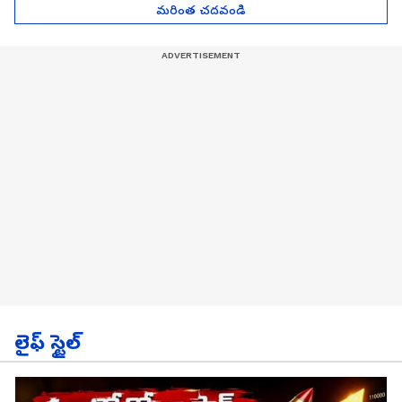
మరింత చదవండి
లైఫ్ స్టైల్