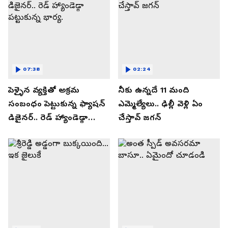
07:38
02:24
పెళ్ళైన వ్యక్తితో అక్రమ
నీకు ఉన్నదే 11 మంది
సంబంధం పెట్టుకున్న ఫ్యాషన్
ఎమ్మెల్యేలు.. ఢిల్లీ వెళ్లి ఏం
డిజైనర్.. రెడ్ హ్యాండెడ్గా
చేస్తావ్ జగన్
పట్టుకున్న భార్య.