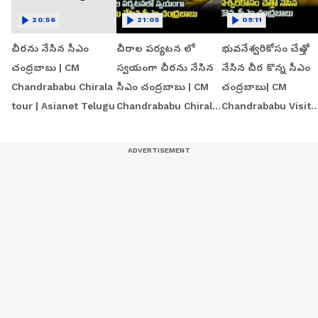
20:56
21:05
09:11
చీరను నేసిన సీఎం
చీరాల పర్యటన లో
భువనేశ్వరికోసం చేత్తో
చంద్రబాబు | CM
స్వయంగా చీరను నేసిన
నేసిన చీర కొన్న సీఎం
Chandrababu Chirala
సీఎం చంద్రబాబు | CM
చంద్రబాబు| CM
tour | Asianet Telugu
Chandrababu Chirala
Chandrababu Visit
tour | Asianet Telugu
Chirala Handloom
Workshop