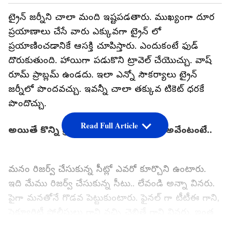
ట్రైన్ జర్నీని చాలా మంది ఇష్టపడతారు. ముఖ్యంగా దూర
ప్రయాణాలు చేసే వారు ఎక్కువగా ట్రైన్ లో
ప్రయాణించడానికే ఆసక్తి చూపిస్తారు. ఎందుకంటే ఫుడ్
దొరుకుతుంది. హాయిగా పడుకొని ట్రావెల్ చేయొచ్చు. వాష్
రూమ్ ప్రాబ్లమ్ ఉండదు. ఇలా ఎన్నో సౌకర్యాలు ట్రైన్
జర్నీలో పొందవచ్చు. ఇవన్నీ చాలా తక్కువ టికెట్ ధరకే
పొందొచ్చు.
Read Full Article
అయితే కొన్ని ప్రాబ్లమ్స్ కూడా ఉంటాయి. అవేంటంటే..
మనం రిజర్వ్ చేసుకున్న సీట్లో ఎవరో కూర్చొని ఉంటారు.
ఇది మేము రిజర్వ్ చేసుకున్న సీటు.. లేవండి అన్నా వినరు.
పైగా మనతోనే గొడవ పెట్టుకుంటారు. ఫైనల్ గా టీటీఈ గాని,
సెక్యూరిటీ పోలీసులు గాని వచ్చి చెబితే గాని వినరు. ఇంత
జరిగినా మనమేదో అన్యాయం చేశామన్నట్లుగా చూస్తారు.