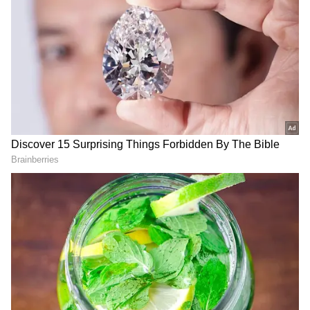
సిబ్బంది నుంచి సాయం అందుతుంది.
వీకెండ్ ట్రిప్ ప్లాన్.. ఇండియాలోని
పౌర్ణమి రోజు ఈ 7 ప్రదేశాలు
టాప్ 10 చారిత్రక ప్రదేశాల
తప్పకుండా చూడాలి
జాబితా !
సీనియర్ సిటిజన్లకు ఇండియన్
ట్రెక్కింగ్ ఇష్టమా..
రైల్వే ఇన్ని సౌకర్యాలు
హిమాలయాలోని ఈ సీక్రెట్ స్పాట్స్
కల్పిస్తోందా?
కు వెళ్లండి!
LATEST VIDEOS
9881193322 నంబరు ద్వారా కేవలం కంప్లయిట్