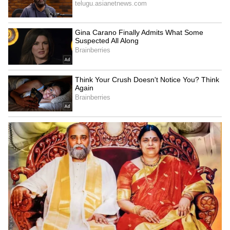
సేవ్ చేసుకొని మీకు అవసరమైనప్పుడు
ఉపయోగించుకోండి.