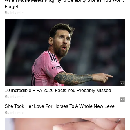
ట్రైన్ ఎక్కి అమ్మాయిలు, ఆడవాళ్లను ఏడిపించడమే పనిగా
పెట్టుకుంటారు. ఇలాంటి వాళ్లతో ఎప్పుడూ ఇబ్బందే. వారిని
ఆపడానికి ప్రయత్నిస్తే వారితో కూడా గొడవ పెట్టుకుంటారు.
ఇలాంటి సమస్యల నుంచి మిమ్మల్ని మీరు
కాపాడుకోవాలంటే ఒక రైల్వే నంబర్ ఉంది. ఆ నంబర్ కు
వాట్సాప్ ద్వారా Hi అని మెసేజ్ పెడితే చాలు. పోలీసులు
గాని, రైల్వే ప్రొటెక్షన్ టీమ్ గాని మీరున్న సీట్ దగ్గరకు వచ్చి
హెల్ప్ చేస్తారు. ఆ నంబర్ ఏంటంటే..
9881193322.
RECOMMENDED STORIES
ఈ నంబర్ కి వాట్సాప్ ద్వారా
Hi
అని మెసేజ్ పెడితే వెంటనే
మీకు ట్రైన్ లో లభించే సర్వీసులు తెలుపుతూ ఒక రిప్లై
మెసేజ్ వస్తుంది. అందులో చివరి సర్వీస్ అయిన
Complaint inside Train
ఆప్షన్ ని సెలెక్ట్ చేసుకోండి. మీ
ప్రాబ్లమ్ తెలియజేస్తూ కంప్లయింట్ చేస్తే వెంటనే రైల్వే