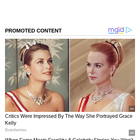
ప్రావీణ్యం ఉంది.
DOWNLOAD APP
కొందరు ఆకతాయిలు, మందు తాగే బ్యాచ్ ఉంటారు. వాళ్లు