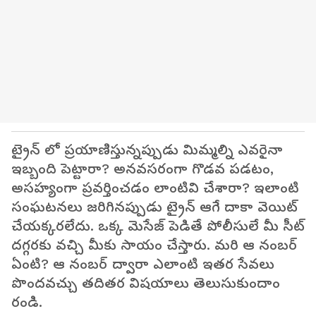
ట్రైన్ లో ప్రయాణిస్తున్నప్పుడు మిమ్మల్ని ఎవరైనా
ఇబ్బంది పెట్టారా? అనవసరంగా గొడవ పడటం,
అసహ్యంగా ప్రవర్తించడం లాంటివి చేశారా? ఇలాంటి
సంఘటనలు జరిగినప్పుడు ట్రైన్ ఆగే దాకా వెయిట్
చేయక్కరలేదు. ఒక్క మెసేజ్ పెడితే పోలీసులే మీ సీట్
దగ్గరకు వచ్చి మీకు సాయం చేస్తారు. మరి ఆ నంబర్
ఏంటి? ఆ నంబర్ ద్వారా ఎలాంటి ఇతర సేవలు
పొందవచ్చు తదితర విషయాలు తెలుసుకుందాం
రండి.