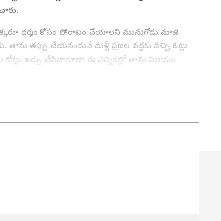
చారు.
ప్రతి ఒక్కరూ ధర్మం కోసం పోరాటం చేయాలని మునుగోడు మాజీ
్పారు. తాను తప్పు చేయనందునే మళ్లీ ప్రజల వద్దకు వచ్చి ఓట్లు
ల కోట్లు ఖర్చు చేసినాకూడా ఈ ఎన్నికల్లో తాను విజయం