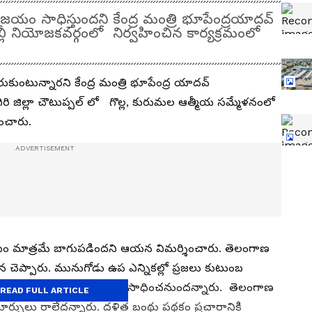
ిజయం సాధిస్తుందని కేంద్ర మంత్రి భూపేంద్రయాదవ్
లీ నియోజకవర్గంలో నిర్వహించిన కార్యక్రమంలో
ుకుంటున్నారని కేంద్ర మంత్రి భూపేంద్ర యాదవ్
రి జిల్లా చౌటుప్పల్ లో గొల్ల, కురుమల ఆత్మీయ సమ్మేళనంలో
ంచారు.
బం మాత్రమే బాగుపడిందని ఆయన విమర్శించారు. తెలంగాణ
 చెప్పారు. మునుగోడు ఉప ఎన్నికల్లో ప్రజలు కుటుంబ
నుగోడులో బీజేపీ విజయం సాధించనుందన్నారు. తెలంగాణ
READ FULL ARTICLE
ో మార్పులు రాలేదన్నారు. దళిత బంథు పథకం ప్రచారానికి