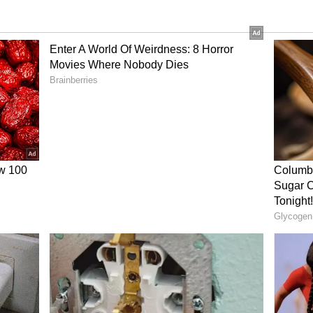
పీ వివేక్ వెంకటస్వామి నేతృత్వంలో స్టీరింగ్ కమిటీని
ీ తెలంగాణ సంస్థాగత వ్యవహరాల ఇంచార్జీ సునీల్ భన్సాల్
గాణ ఇంచార్జీ తరుణ్ చుగ్ కూడ రాష్ట్రంలో మకాం వేశారు.
ూరులో రేపు లెఫ్ట్ పార్టీల సభ