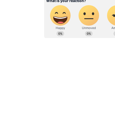
మునుగోడులో విజయం సాధించడం కోసం బీజేప
కేంద్ర మంత్రులను మునుగోడులో ప్రచారం కో
ఎక్కువగా ఉన్నందున బీసీ సామాజిక వర్గాని