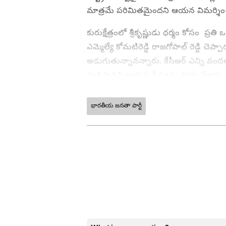
మాత్రమే పరిమితమైందని ఆయన విమర్శిం
కురుక్షేత్రంలో శ్రీకృష్ణుడు ధర్మం కోసం 
ఎమ్మెల్యే కోమటిరెడ్డి రాజగోపాల్ రెడ్డి చెప
అడుగుతున్నానన్నారు. కేసీఆర్ ఎన్ని వంద
సాధిస్తానని ఆయన ధీమాను వ్యక్తంచేశారు.
భారతీయ జనతా పార్టీ
ABOUT THE AUTHOR
NL
narsimha lode