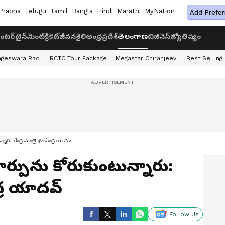
Prabha
Telugu
Tamil
Bangla
Hindi
Marathi
MyNation
Add Prefer
ంటర్‌టైన్‌మెంట్
క్రికెట్
జీవనశైలి
ఆంధ్రప్రదేశ్
తెలంగాణ
బిజినెస్
జ్యోతిష్యం
ageswara Rao
IRCTC Tour Package
Megastar Chiranjeevi
Best Selling
నారు: కేంద్ర మంత్రి భూపేంద్ర యాదవ్
ర్పును కోరుకుంటున్నారు:
ద్ర యాదవ్
Follow Us