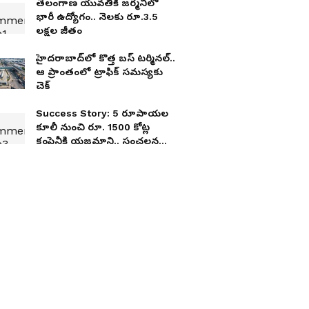
తెలంగాణ యువతికి జర్మనీలో
భారీ ఉద్యోగం.. నెలకు రూ.3.5
లక్షల జీతం
హైద‌రాబాద్‌లో కొత్త బ‌స్ ట‌ర్మిన‌ల్‌..
ఆ ప్రాంతంలో ట్రాఫిక్ స‌మ‌స్య‌కు
చెక్
Success Story: 5 రూపాయల
కూలీ నుంచి రూ. 1500 కోట్ల
కంపెనీకి యజమాని.. సంచలన
సక్సెస్ స్టోరీ