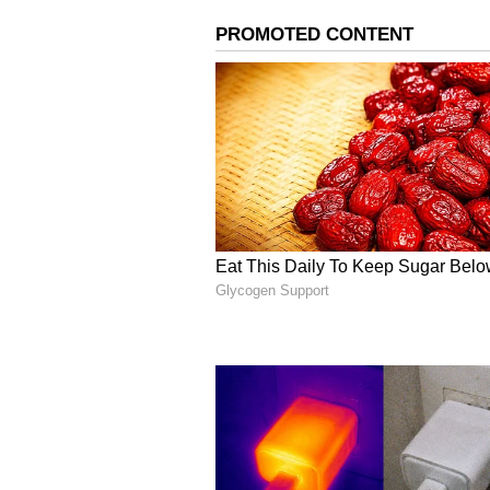
మునుగోడు అసెంబ్లీ నియోజకవర్గంలో మాజీఎం
ఏర్పాటు చేసింది బీజేపీ. మరో వైపు బీజేప
మునుగోడు పై సమీక్షించారు. పార్టీ తెలం
also read:
మునుగోడు బైపోల్ 2022: చండ