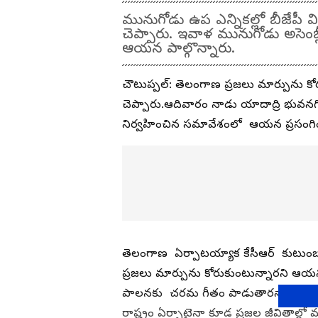
మునుగోడు ఉప ఎన్నికల్లో బీజేపీ వ
చెప్పారు. ఇవాళ మునుగోడు అసెంబ్
ఆయన పాల్గొన్నారు.
చౌటుప్పల్: తెలంగాణ ప్రజలు మార్పును కోర
చెప్పారు.ఆదివారం నాడు యాదాద్రి భువనగి
నిర్వహించిన సమావేశంలో ఆయన ప్రసంగి
తెలంగాణ ఏర్పాటయ్యాక కేసీఆర్ కుటుం
ప్రజలు మార్పును కోరుకుంటున్నారని ఆయన
పాలనకు చరమ గీతం పాడుతారన్నారు. ము
రాష్ట్రం ఏర్పాటైనా కూడ ప్రజల జీవితాల్ల