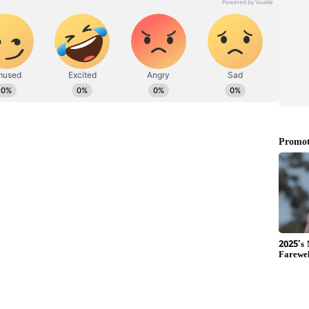
ీ వ్యూహరచన చేసింది. ఆ పార్టీకి చెందిన కీలక నేతలు,
సం ఆ పార్టీ వినియోగిస్తుంది. మునుగోడులో బీసీ ఓటర్లు
కి చెందిన కేంద్ర మంత్రులను ఆ పార్టీ రంగంలోకి దింపుతుంది.