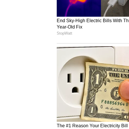
మునుగోడు అసెంబ్లీ స్థానం నుండి కాంగ్రెస్ ప
సాధించారు. ఈ ఏడాది ఆగస్టు 4 వ తేదీన కోమటి
ఈ ఏడాది ఆగస్టు 21న కోమటిరెడ్డి రాజగోపాల్