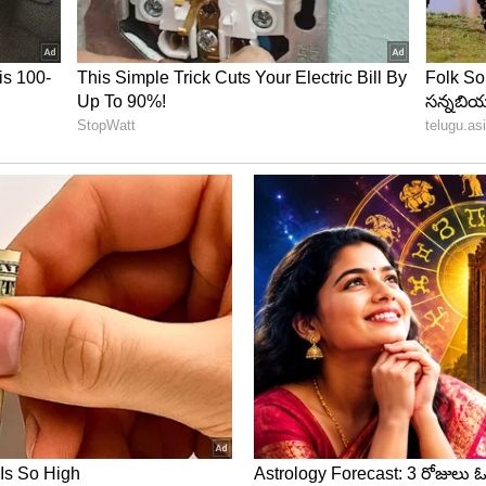
ార్టీ అభ్యర్ధిగా కోమటిరెడ్డి రాజగోపాల్ రెడ్డి 2018 లో విజయం
రెడ్డి రాజగోపాల్ రెడ్డి కాంగ్రెస్ పార్టీకి రాజీనామా చేశారు.
 రెడ్డి బీజేపీలో చేరారు.