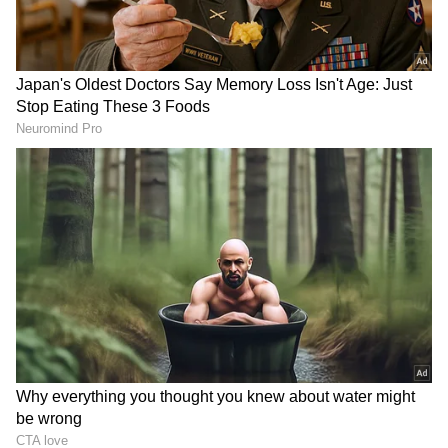
DOWNLOAD APP
లంచం మొత్తాన్ని చెల్లించడానికి బదులు నవీన్ ఏసీబీని
ఆశ్రయించగా వారు కేసు నమోదు చేసి.. నిఘా పెట్టి లంచం
తీసుకుంటుండ‌గా ప‌ట్టుకున్నారు. నవీన్ నుంచి రూ.5 వేలు
లంచం తీసుకుంటుండగా గౌతమ్ రెడ్ హ్యాండెడ్ గా
పట్టుబడ్డాడు. శ్రీనివాస్, ప్రసాద్ ఆదేశాల మేరకే ఈ మొత్తాన్ని
తీసుకున్నట్లు గౌతమ్ చెప్పినట్లు ఏసీబీ అధికారులు