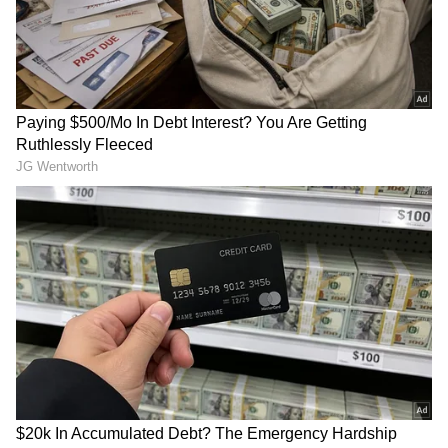
ప్రైవేట్ స్కూళ్ల ఫీజులపై తెలంగాణ
School Holidays : విద్యార్థులు
సర్కార్ కఠిన ఆదేశాలు.. ఆ
ఎగిరిగంతేసే న్యూస్.. ఏపీలో
వివ‌రాలు క‌చ్చితంగా
రెండ్రోజులు, తెలంగాణలో
తెల‌పాల్సిందే
మూడ్రోజులు స్కూళ్లు, కాలేజీలకు
LATEST VIDEOS
సెలవులు
తెలుగు రాష్ట్రాల్లో మళ్లీ మొదలైన భారీ
వర్షాలు | AP & Telangana Rain Alert
Today
డాలర్లు వస్తాయి కానీ... అమెరికాలో అందరి
బతుకూ ఇదే! | US vs India Minimum
Wage | Asianet News Telugu