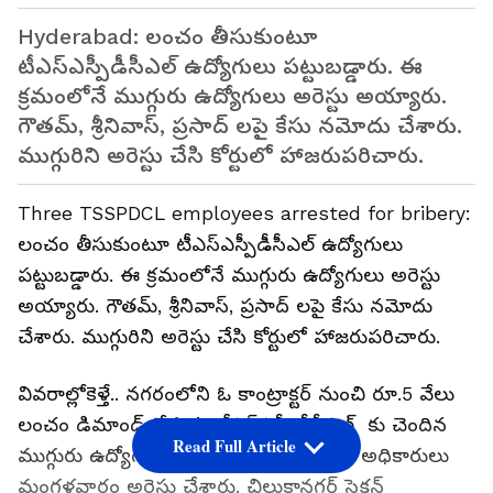
Hyderabad: లంచం తీసుకుంటూ
టీఎస్ఎస్పీడీసీఎల్ ఉద్యోగులు ప‌ట్టుబ‌డ్డారు. ఈ
క్ర‌మంలోనే ముగ్గురు ఉద్యోగులు అరెస్టు అయ్యారు.
గౌతమ్, శ్రీనివాస్, ప్రసాద్ లపై కేసు నమోదు చేశారు.
ముగ్గురిని అరెస్టు చేసి కోర్టులో హాజరుపరిచారు.
Three TSSPDCL employees arrested for bribery:
లంచం తీసుకుంటూ టీఎస్ఎస్పీడీసీఎల్ ఉద్యోగులు
ప‌ట్టుబ‌డ్డారు. ఈ క్ర‌మంలోనే ముగ్గురు ఉద్యోగులు అరెస్టు
అయ్యారు. గౌతమ్, శ్రీనివాస్, ప్రసాద్ లపై కేసు నమోదు
చేశారు. ముగ్గురిని అరెస్టు చేసి కోర్టులో హాజరుపరిచారు.
వివ‌రాల్లోకెళ్తే.. నగరంలోని ఓ కాంట్రాక్టర్ నుంచి రూ.5 వేలు
లంచం డిమాండ్ చేస్తున్న టీఎస్ఎస్పీడీసీఎల్ కు చెందిన
Read Full Article
ముగ్గురు ఉద్యోగులను అవినీతి నిరోధక శాఖ అధికారులు
మంగళవారం అరెస్టు చేశారు. చిలుకానగర్ సెక్షన్