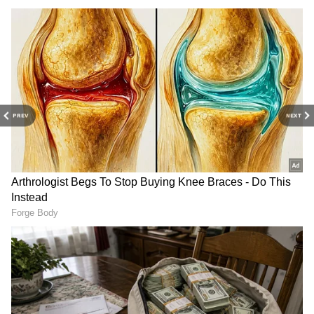
తెలిపారు. గౌతమ్, శ్రీనివాస్, ప్రసాద్ లపై కేసు నమోదు
చేశారు. ముగ్గురిని అరెస్టు చేసి కోర్టులో హాజరుపరిచారు.
RECOMMENDED STORIES
PREV
NEXT
హైద‌రాబాద్‌లోని సుచిత్ర స‌ర్కిల్‌కు
Wine Shops: ఈ ప్రాంతాల్లో
ఆ పేరు ఎలా వ‌చ్చిందో తెలుసా.?
వైన్స్ దుకాణాలు బంద్.. ప్ర‌భుత్వం
కీలక నిర్ణ‌యం.