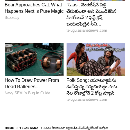
HOME
TELANGANA
లంచం తీసుకుంటూ ప‌ట్టుబ‌డిన‌ టీఎస్ఎస్పీడీసీఎల్ ఉద్యోగులు.. ముగ్గురు అరెస్ట్