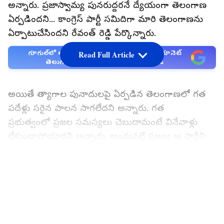
అన్నారు. ప్రజాస్వామ్య పునరుద్దరనే ద్యేయంగా తెలంగాణ
ఏర్పడిందని... కాంగ్రెస్ పార్టీ సమిదిగా మారి తెలంగాణను
ఏర్పాటుచేసిందని రేవంత్ రెడ్డి పేర్కొన్నారు.
గూగుల్‌లో ఆసక్తికరమైన సమాచారం కోసం ఏసియానెట్
Read Full Article
తెలుగు ను మీ ఫ్రిఫర్డ్ సోర్స్ గా ఎంచుకోండి
అయితే త్యాగాల పునాదులపై ఏర్పడిన తెలంగాణలో గత
పదేళ్లు సరైన పాలన సాగలేదని అన్నారు. గత
ప్రభుత్వంలో ప్రజల సమస్యలు చెబుదామంటే వినేవాళ్లు
లేకుండాపోయారని అన్నారు. అందువల్లే ప్రజలు ఆ పార్టీని
ఓడించారని రేవంత్ పేర్కొన్నారు.
LATEST VIDEOS
ఇటీవల జరిగిన అసెంబ్లీ ఎన్నికల్లో కాంగ్రెస్ విజయం
సాధించడం వెనకున్నది కార్యకర్తలేనని రేవంత్ రెడ్డి
అన్నారు. తమ ఆలోచనను ఉక్కుసంకల్పంగా మార్చి, తమ