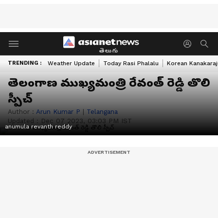
తెలుగు
TRENDING :
Weather Update
Today Rasi Phalalu
Korean Kanakaraj
తెలంగాణ ముఖ్యమంత్రి రేవంత్ రెడ్డి తొలి
స్పీచ్
Author :
Arun Kumar P
|
Telangana
Updated :
Dec 07 2023, 03:03 PM IST
anumula revanth reddy