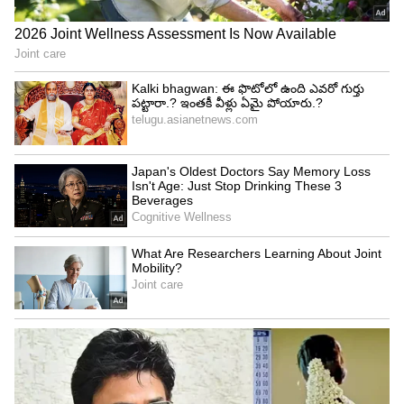
స్పీచ్ అనంతరం ఆరు గ్యారంటీల ఫైలుపై సీఎం రేవంత్ రెడ్డి
తొలి సంతకం చేసారు. అలాగే ఎన్నికల సమయంలో ఇచ్చిన
హామీ మేరకు దివ్యాంగురాలు రజనికి ఉద్యోగ నియామక
పత్రం అందజేసారు. వేద పండితులతో పాటు సర్వమతాలకు
చెందినవారు రేవంత్ రెడ్డిని ఆశీర్వదించారు.