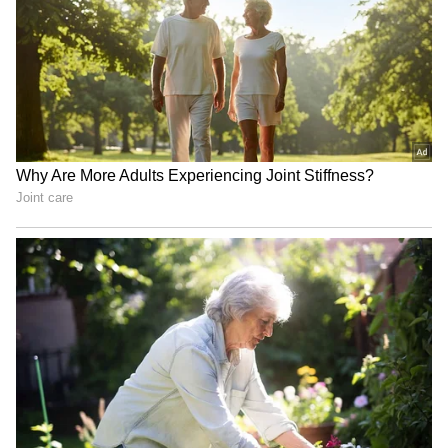
అమరవీరుల కుటుంబాల కోసం పనిచేస్తా...వారికి న్యాయం
చేస్తానని రేవంత్ అన్నారు. రేపు జ్యోతిరావు పూలే భవన్
అంటే ప్రగతి భవన్ లో ఉదయం 10 గంటలకు ప్రజా దర్బారు
నిర్వహిస్తామని.... మీరందరు రావాలని ముఖ్యమంత్రి రేవంత్
రెడ్డి పిలుపునిచ్చారు. .