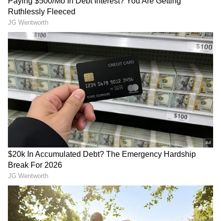
తెలంగాణ ప్రాంత ప్రలజ ఆకాంక్షలు కాపాడతానని రేవంత్
బంగాళాఖాతంలో అల్పపీడనం...ఇక ఏపీలో
తెలిపారు. శాంతిభద్రతలు కాపాడుతూనే తెలంగాణను
దంచుడే | Asianet News Telugu
ప్రపంచంతో పోటీపడేలా చేస్తానన్నారు. నిస్సహాయులకు
అండగా వుంటా... మీ సోదరుడిగా, బిడ్డగా మీ బాధ్యతలను
నేను నిర్వహిస్తానని రేవంత్ అన్నారు.
కాంగ్రెస్ ప్రభుత్వంలో తెలంగాణను ఇందిరమ్మ రాజ్యంగా
మారుస్తా... అభివృద్ది ఫథంలో నడుపుతామన్నారు.
అధికారం చేపట్టిన మేము పాలకులం కాదు సేవకులం అని
నిరూపిస్తాను.. మీరిచ్చిన ఈ అవకాశాన్ని ఈ ప్రాంత అభివృద్ది
కోసం వినియోగిస్తానని అన్నారు.
మీ కష్టాన్ని గుర్తుపెట్టుకుంటా... కాంగ్రెస్ కార్యకర్తలను
గుండెల్లో పెట్టుకుంటా... ఈరోజు నుండి నిరుద్యోగ,