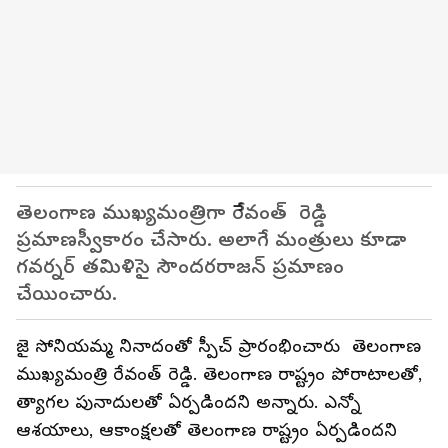
తెలంగాణ ముఖ్యమంత్రిగా రేేవంత్ రెడ్డి
ప్రమాణస్వీకారం చేసారు. అలాగే మంత్రులు కూడా
గవర్నర్ తమిళిసై సౌందరరాజన్ ప్రమాణం
చేయించారు.
జై సోనియమ్మ నినాదంతో స్పీచ్ ప్రారంభించారు తెలంగాణ
ముఖ్యమంత్రి రేవంత్ రెడ్డి. తెలంగాణ రాష్ట్రం పోరాటాలతో,
త్యాగల పునాదులతో ఏర్పడిందని అన్నారు. ఎన్నో
ఆశయాలు, ఆకాంక్షలతో తెలంగాణ రాష్ట్రం ఏర్పడిందని