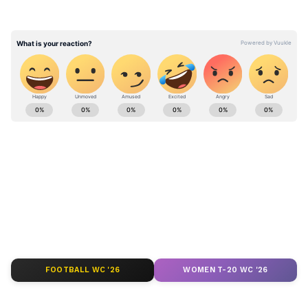
రక్తాన్ని చెమటగా మార్చి కాంగ్రెస్ ను గెలిపించి ప్రజా
ప్రభుత్వాన్ని ఏర్పాటుచేసారని అన్నారు. కాబట్టి రాష్ట్రంలో
తాను, కేంద్రంలో సోనియా గాంధీ కుటుంబం కాంగ్రెస్
కార్యకర్తలకు అండగా వుంటుందని రేవంత్ అన్నారు.
ABOUT THE AUTHOR
Arun Kumar P
AK
అరుణ్ కుమార్ పట్లోల : ఏడు సంవత్సరాలకు పైగా జర్నలిజంలో
ఉన్నారు. ప్రస్తుతం ఏసియా నెట్ తెలుగులో సబ్ ఎడిటర్ గా
పనిచేస్తున్నారు. పొలిటికల్ తో పాటు ఎడ్యుకేషన్, కెరీర్, జాబ్స్,
బిజినెస్, స్పోర్ట్స్ తదితర విభాగాలకు సంబంధించిన వార్తలు
అనుముల రేవంత్ రెడ్డి
రాస్తుంటారు. ఇతడిని arunkumar.p@asianetnews.in ద్వారా
సంప్రదించవచ్చు.
Published :
Dec 07 2023, 02:02 PM IST
Follow Us
FOOTBALL WC '26
WOMEN T-20 WC '26