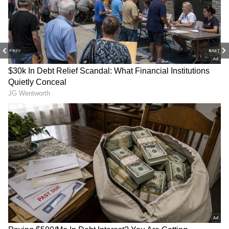
అనాల్సిందే!
Read More
రేవంత్ రెడ్డి ప్రమాణస్వీకారం వేళ
బద్దలవుతున్న ప్రగతి భవన్ గేట్లు
PREV
NEXT
LATEST VIDEOS
చీరను నేసిన సీఎం చంద్రబాబు | CM
Chandrababu Chirala tour | Asianet
Telugu