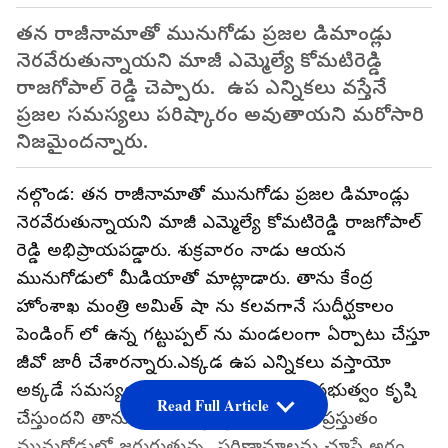
తన రాజీనామాతో మునుగోడు ప్రజల డిమాండ్లు
నెరవేరుతున్నాయని మాజీ ఎమ్మెల్యే కోమటిరెడ్డి
రాజగోపాల్ రెడ్డి చెప్పారు. ఉప ఎన్నికలు వస్తేనే
ప్రజల సమస్యలు పరిష్కారం అవుతాయని మరోసారి
నిజమైందన్నారు.
నల్గొండ: తన రాజీనామాతో మునుగోడు ప్రజల డిమాండ్లు
నెరవేరుతున్నాయని మాజీ ఎమ్మెల్యే కోమటిరెడ్డి రాజగోపాల్
రెడ్డి అభిప్రాయపడ్డారు. శుక్రవారం నాడు ఆయన
మునుగోడులో మీడియాతో మాట్లాడారు. తాను కేంద్ర
హోంశాఖ మంత్రి అమిత్ షా ను కలవగానే సుదీర్ఘకాలం
పెండింగ్ లో ఉన్న గట్టుప్పల్ ను మండలంగా ఏర్పాటు చేస్తూ
జీవో జారీ చేశారన్నారు.ఎక్కడ ఉప ఎన్నికలు వస్తాయో
అక్కడే సమస్యల పరిష్కారం కోసం రాష్ట్ర ప్రభుత్వం కృషి
Read Full Article
చేస్తుందని తాను చేసిన వ్యాఖ్యలు నిజమని ప్రస్తుతం
మునుగోడులో జరుగుతున్న పరిణామాలను చూస్తే అర్ధం