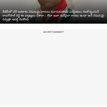
బీజేపీలో చేరే అవకాశం విషయమై దారులు మూసుకుపోయే పరిస్థితులు నెలకొన్నందునే
రాజగోపాల్ రెడ్డి ఈ వ్యాఖ్యలు చేశారా... లేదా ఇంకా మరేదైనా కారణం ఉందా అనే విషయమై
సర్వత్రా ఆసక్తి నెలకొంది.