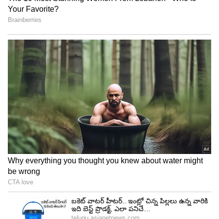
కూడాఈ స్థానంలో తమ పట్టును నిలుపుకోవాలని
ప్రయత్నిస్తున్నాయి.