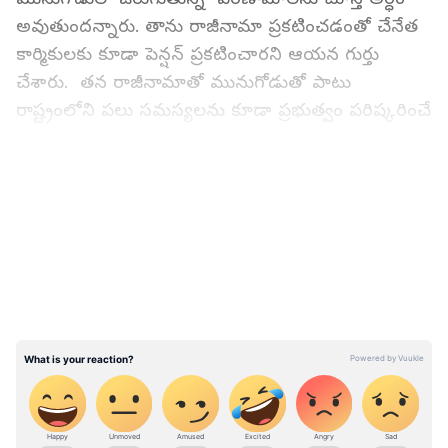
అవుతుందన్నారు. తాను రాజీనామా ప్రకటించడంతో చేనేత
కార్మికులకు కూడా పెన్షన్ ప్రకటించారని ఆయన గుర్తు
చేశారు. తన రాజీనామాతో మునుగోడుతో పాటు
రాష్ట్రంలోని పలు సమస్యలను కూడా ప్రభుత్వం పరిష్కరించే
ప్రయత్నం చేస్తుందన్నారు.
LATEST VIDEOS
also read:
నన్నుహోంగార్డుతో పోల్చారు, పార్టీ నుండి
పంపే ప్రయత్నం: రేవంత్ పై కోమటిరెడ్డి వెంకట్ రెడ్డి ఫైర్
మునుగోడు అసెంబ్లీ నియోజకవర్గంలో సమస్యలను
పరిష్కరించాలని తాను పలు దఫాలుగా అసెంబ్లీలో
ప్రస్తావించిన విషయాన్ని గుర్తు చేశారు. తాను రాజీనామా
సమర్పించగానే నియోజకవర్గం మొత్తం రోడ్ల పనులు
ప్రారంభమైన విషయాన్ని రాజగోపాల్ రెడ్డి
ప్రస్తావించారు.మూడున్నర ఏళ్లుగా ఎన్ని నిిధులు ఇచ్చారో ఈ