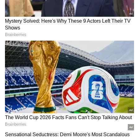
ఊహించ‌ని సెల‌వులు.. ఈ వీకెండ్
వస్తది.. సీఎం రేవంత్ రెడ్డి పంచ్
వ‌రుస‌గా 3 రోజులు హాలీడేస్
లు | CM Revanth Reddy
Funny Punches
LATEST VIDEOS
చీరను నేసిన సీఎం చంద్రబాబు | CM
Chandrababu Chirala tour | Asianet
Telugu
బంగాళాఖాతంలో అల్పపీడనం...ఇక ఏపీలో
దంచుడే | Asianet News Telugu