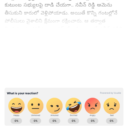
కుటుంబ సభ్యులపై దాడి చేయగా.. నవీన్ రెడ్డి ఆమెను
తీసుకుని కారులో వెళ్లిపోయాడు. అయితే కొన్ని గంటల్లోనే
పోలీసులు వైశాలిని క్షేమంగా రక్షించారు. ఆ తర్వాత
నిందితులను పోలీసులు అరెస్ట్ చేశారు. అయితే నవీన్ రెడ్డిని
గోవాలో అరెస్ట్ చేసిన పోలీసులు.. తర్వాత హైదరాబాద్‌కు
LATEST VIDEOS
తరలించారు. నవీన్ రెడ్డికి ఇబ్రహీంపట్నం కోర్టు 14 రోజుల
జ్యూడీషియల్ రిమాండ్ విధించింది. అలాగే గత నెలలో
ఆయనకు న్యాయస్థానం బెయిల్ సైతం నిరాకరించింది.
ALso REad:
డాక్టర్ వైశాలి కిడ్నాప్ కేసు: నవీన్ రెడ్డికి
బెయిల్ నిరాకరించిన రంగారెడ్డి కోర్టు
ABOUT THE AUTHOR
Siva Kodati