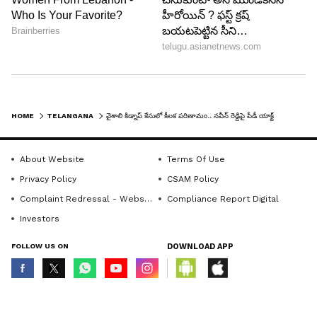
HOME
TELANGANA
వైశాలి కిడ్నాప్ కేసులో కీలక పరిణామం.. నవీన్ రెడ్డిపై పీడీ యాక్ట్
About Website
Terms Of Use
Privacy Policy
CSAM Policy
Complaint Redressal - Website
Compliance Report Digital
Investors
FOLLOW US ON
DOWNLOAD APP
© Copyright 2026 Asianxt Digital Technologies Private Limited (Formerly
known as Asianet News Media & Entertainment Private Limited) | All Rights