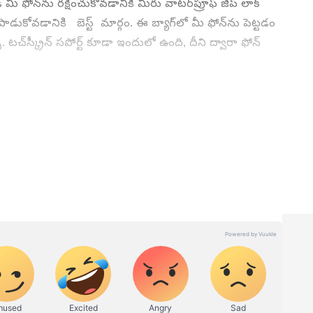
ఫోన్‌ను రక్షించుకోవడానికి మీరు వాటర్‌ప్రూఫ్ జిప్ లాక్
ాడుకోవడానికి బెస్ట్ మార్గం. ఈ బ్యాగ్‌లో మీ ఫోన్‌ను పెట్టడం
చ్‌స్క్రీన్ సపోర్ట్ కూడా ఇందులో ఉంది, దీని ద్వారా ఫోన్
 తడిసిపోయినా లేదా జిప్ లాక్ బ్యాగ్‌లోంచి బయటకు
ాటున కూడా ఛార్జింగ్‌ పెట్టకండి. దీని వల్ల ఫోన్ పాడవడంతో
ఉంది. కాబట్టి ఇలా చేయడం మానుకోండి.