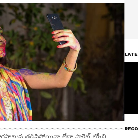
LATE
RECO
ొరపాటున తడిసిపోయినా లేదా పాకెట్ లోంచి