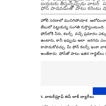
బయటకు తీస్తున్నప్పుడు వాటర్ పడి
ఫోన్ పాడవడంతో పాటు కరెంటు షా
హోలీ సరదాలో మునిగిపోయాక ఆలోచించాల్
జేబులో పెట్టుకున్న సంగతి గుర్తొస్తుంటు
ఫోన్‌లోకి నీరు, కలర్స్ వచ్చే ప్రమాదం
ఉంటారు, కానీ ఇప్పుడు ఆలా జరగదు ఎందుక
కాపాడుకోవచ్చు. మీ ఫోన్ కలర్స్ ఇంకా వాట
అంతేకాదు ఫోన్‌తో పాటు ఇతర గాడ్జెట్‌లు
1. వాటర్‌ప్రూఫ్ జిప్ లాక్ బ్యాగ్‌లు