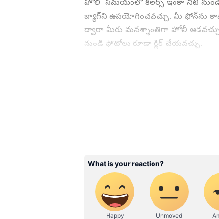
హోలీ సమయంలో కలర్స్ ఇంకా నీటి నుండి మీ 
బ్యాగ్‌ని ఉపయోగించవచ్చు. మీ ఫోన్‌ను కాప
ద్వారా మీరు మనశ్శాంతిగా హోలీ ఆడవచ్చు. ట
నుండి ఫోటోలు కూడా క్లిక్ చేయవచ్చు.
ABOUT THE AUTHOR
AK
Ashok Kumar
2. తడిసిన ఫోన్‌ను ఛార్జ్ చేయవద్దు
హోలీ ఆడుతున్నప్పుడు మీ ఫోన్ పొరపాటున
తీస్తున్నప్పుడు అందులో నీరు చేరినా పొరప
పాటు కరెంటు షాక్ కు గురయ్యే ప్రమాదం 