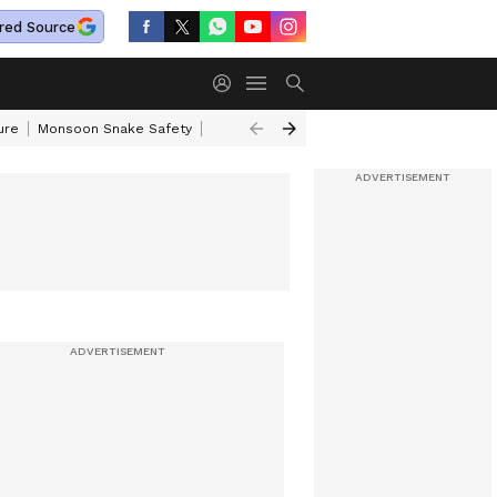
red Source
ure
Monsoon Snake Safety
Akkineni Nageswara Rao
IRCTC Tour Pac