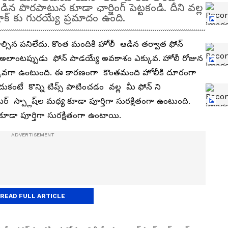
న పొరపాటున కూడా ఛార్జింగ్‌ పెట్టకండి. దీని వల్ల
క్ కు గురయ్యే ప్రమాదం ఉంది.
సిన పనిలేదు. కొంత మందికి హోలీ ఆడిన తర్వాత ఫోన్
ంది. అలాంటప్పుడు ఫోన్ పాడయ్యే అవకాశం ఎక్కువ. హోలీ రోజున
 ఎక్కువగా ఉంటుంది. ఈ కారణంగా కొంతమంది హోలీకి దూరంగా
ంటే కొన్ని టిప్స్ పాటించడం వల్ల మీ ఫోన్ ని
ర్ స్ప్లాష్‌ల మధ్య కూడా పూర్తిగా సురక్షితంగా ఉంటుంది.
 కూడా పూర్తిగా సురక్షితంగా ఉంటాయి.
READ FULL ARTICLE