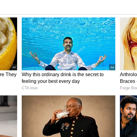
 సురక్షితంగా ఉంచుకోవాలి
రించి హోలీ ఆడబోతున్నట్లయితే వాటికీ కలర్స్ మరకలు పడే
ీ రంగుల నుండి వారిని రక్షించడానికి గ్లిజరిన్ లేదా
ీ ఆడి ఇంటికి తిరిగొచ్చాక కలర్స్ శుభ్రం చేసుకోవడం చాలా