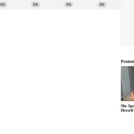
‌ను వాటర్‌ప్రూఫ్ జిప్ లాక్ బ్యాగ్‌లలో ఉంచుకుంటే, మరో పని
ర్ట్, హెడ్‌ఫోన్ లేదా స్పీకర్ వంటి ఫోన్ ఓపెన్ పోర్ట్‌లను
లేదా కలర్స్ లోపలి భాగాలలోకి ప్రవేశించకుండా ఇంకా మీ హోలీ
 బ్యాండ్ ధరించి హోలీ ఆడుతుంటారు. ఇలా చేయడం వాళ్ళ
ాలా స్మార్ట్‌వాచ్‌లు లేదా ఫిట్‌నెస్ బ్యాండ్‌లు IP68 రేట్‌తో
 ఒకోసారి పాడవుతాయి. ఈ గాడ్జెట్‌లను సురక్షితంగా
ంచవచ్చు. మీకు కావాలంటే, మీరు వాటిని ప్లాస్టిక్ బ్యాగులో