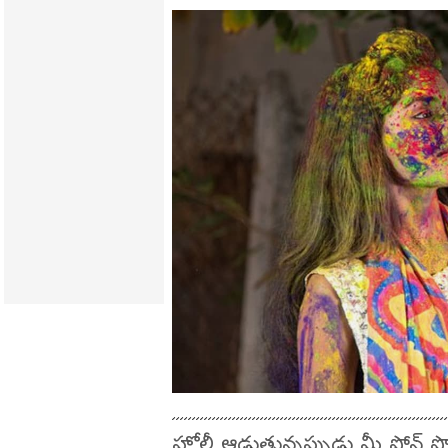
హోలీ ఆడుతున్నప్పుడు మీ ఫోన్ ప