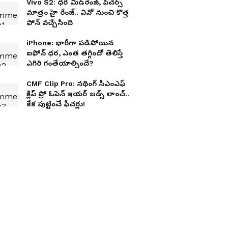
Vivo S2: ధ‌ర మిడ్‌రేంజ్‌, ఫీచ‌ర్స్
మాత్రం హై రేంజ్‌.. వివో నుంచి కొత్త
ఫోన్ వ‌చ్చేసింది
iPhone: భారీగా పడిపోయిన
ఐఫోన్ ధర, ఎంత తగ్గిందో తెలిస్తే
ఎగిరి గంతేయాల్సిందే?
CMF Clip Pro: నథింగ్ సీఎంఎఫ్
క్లిప్ ప్రో ఓపెన్ ఇయర్ బడ్స్ లాంచ్..
కేక పుట్టించే ఫీచర్లు!