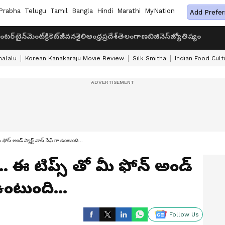
Prabha
Telugu
Tamil
Bangla
Hindi
Marathi
MyNation
Add Prefer
ంటర్‌టైన్‌మెంట్
క్రికెట్
జీవనశైలి
ఆంధ్రప్రదేశ్
తెలంగాణ
బిజినెస్
జ్యోతిష్యం
halalu
Korean Kanakaraju Movie Review
Silk Smitha
Indian Food Cult
ోన్ అండ్ స్మార్ట్ వాచ్ సేఫ్ గా ఉంటుంది...
 ఈ టిప్స్ తో మీ ఫోన్ అండ్
 ఉంటుంది...
Follow Us