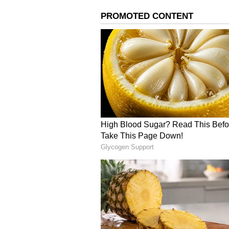
కూడా ఉంచవచ్చు.
5. హోలీ సమయంలో ఇయర్‌బడ్‌లను ఎలా
మీరు ఇయర్‌ఫోన్‌లు లేదా ఇయర్‌బడ్‌లు ధ
ప్రమాదం లేదా పాడైపోయే ప్రమాదం ఉంది. హోల
మాయిశ్చరైజర్ అప్లయ్ చేయండి. దీంతో హోల
సులభం అవుతుంది.