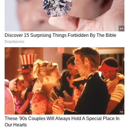
బంగారం, పుట్టిన బిడ్డ‌కు గోల్డ్ రింగ్,
గంటలు నిద్రపోతారో తెలుసా?
విద్యార్థులకు ల్యాప్‌టాప్‌లు..
షాక్ అవ్వాల్సిందే
LATEST VIDEOS
దేవరపల్లిలో అడుగుపెట్టిన జగన్ భారీగా
తరలి వచ్చిన ఫ్యాన్స్ | YS Jagan East
Godavari Tour Devarapalli
ఇంత హుషారు ఏంటి భయ్యా ఎలా
కొట్టేసుకుంటున్నాడో చూడండి | Hushar
Pittalu Movie Press Meet | Actor
Bhanu