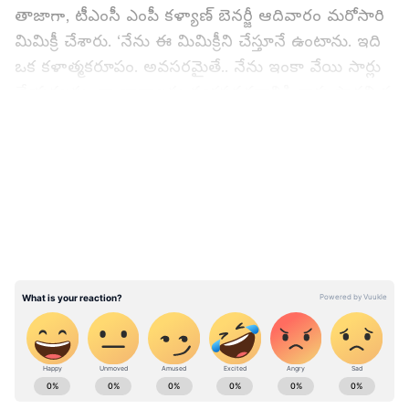
తాజాగా, టీఎంసీ ఎంపీ కళ్యాణ్ బెనర్జీ ఆదివారం మరోసారి
మిమిక్రీ చేశారు. ‘నేను ఈ మిమిక్రీని చేస్తూనే ఉంటాను. ఇది
ఒక కళాత్మకరూపం. అవసరమైతే.. నేను ఇంకా వేయి సార్లు
చేయగలను. నా భావాలను వ్యక్తపరచడానికి నాకు ప్రాథమిక
హక్కు ఉన్నది. మీరు నన్ను జైలులో పెట్టవచ్చు. కానీ, నేను
LATEST VIDEOS
వెనుకడుగు వేయను’ అని వివరించారు.
Also Read:
Chandrababu Naidu: టీడీపీ ఆకర్ష్
ఆపరేషన్ స్టార్ట్?.. చంద్రబాబు వ్యాఖ్యల మర్మం ఏమిటీ?
ABOUT THE AUTHOR
Mahesh K