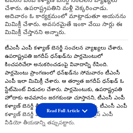
టీఎంసీ ఎంపీ కళ్యాణ్ బెనర్జీ సంచలన వ్యాఖ్యలు
చేశారు. ఉపరాష్ట్రపతిని మళ్లీ వెక్కరించాడు.
ఆదివారం ఓ కార్యక్రమంలో మాట్లాడుతూ ఆయనను
మిమిక్రీ చేశారు. అవసరమైతే ఇంకా వేయి సార్లు ఈ
మిమిక్రీ చేస్తానని అన్నారు.
టీఎంసీ ఎంపీ కళ్యాణ్ బెనర్జీ సంచలన వ్యాఖ్యలు చేశారు.
ఉపరాష్ట్రపతి జగదీప్ ధన్‌ఖడ్‌ను పార్లమెంటులో
కించపరిచేలా అనుకరించడంపై వివాదాన్ని రేపింది.
పార్లమెంటు ప్రాంగణంలో ధన్‌ఖడ్‌ను సోమవారం టీఎంసీ
ఎంపీ ఇలా మిమిక్రీ చేశారు. ఆ తర్వాత జగదీప్ ధన్‌ఖడ్ ఓ
స్టేట్‌మెంట్ విడుదల చేశారు. పార్లమెంటుకు, ఉపరాష్ట్రపతి
హోదాకు అవమానం జరగకుండా చూస్తానని, టీఎంసీ ఎంపీ
కళ్యాణ్ బెనర్జీ తీరుపై ఆగ్రహం వ్యక్తం చేశారు. టీఎంసీ ఎంపీ
Read Full Article
కళ్యాణ్ బెనర్జీ మిమిక్రీ చేయడం, దాన్ని కాంగ్రెస్ ఎంపీ
వీడియో తీయడాన్ని తప్పుపట్టారు.