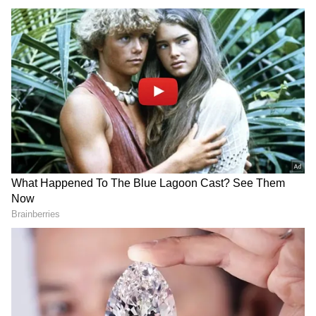
ఎందుకు మౌనంగా ఉన్నాడని ప్రశ్నించారు.
OYO Rules: పెళ్లికాని కపుల్స్
Plastic Currency: భారత
ఓయో రూమ్‌లో గ‌డ‌ప‌డం
మార్కెట్లోకి ప్లాస్టిక్ నోట్లు
నేరమా.? చ‌ట్టం ఏం చెబుతోంది.?
వచ్చేస్తున్నాయి.. పాత కరెన్సీ నోట్ల
సంగతేంటి?
పెళ్లి కూతురికి 8 గ్రాముల
PM Modi: మోదీ రోజుకు ఎన్ని