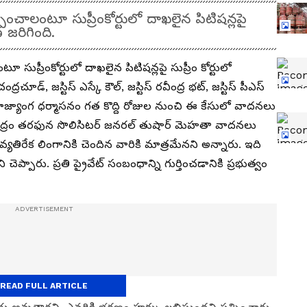
ించాలంటూ సుప్రీంకోర్టులో దాఖలైన పిటిషన్లపై
 జరిగింది.
 సుప్రీంకోర్టులో దాఖలైన పిటిషన్లపై సుప్రీం కోర్టులో
చూడ్, జస్టిస్ ఎస్కే కౌల్, జస్టిస్ రవీంద్ర భట్, జస్టిస్ పీఎస్
ాజ్యాంగ ధర్మాసనం గత కొద్ది రోజుల నుంచి ఈ కేసులో వాదనలు
ద్రం తరఫున సొలిసిటర్‌ జనరల్‌ తుషార్‌ మెహతా వాదనలు
వ్యతిరేక లింగానికి చెందిన వారికి మాత్రమేనని అన్నారు. ఇది
్పారు. ప్రతి ప్రైవేట్ సంబంధాన్ని గుర్తించడానికి ప్రభుత్వం
READ FULL ARTICLE