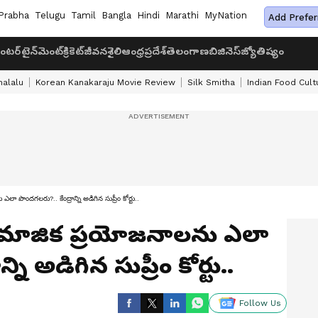
Prabha
Telugu
Tamil
Bangla
Hindi
Marathi
MyNation
Add Prefer
ంటర్‌టైన్‌మెంట్
క్రికెట్
జీవనశైలి
ఆంధ్రప్రదేశ్
తెలంగాణ
బిజినెస్
జ్యోతిష్యం
halalu
Korean Kanakaraju Movie Review
Silk Smitha
Indian Food Cult
పొందగలరు?.. కేంద్రాన్ని అడిగిన సుప్రీం కోర్టు..
ామాజిక ప్రయోజనాలను ఎలా
ని అడిగిన సుప్రీం కోర్టు..
Follow Us