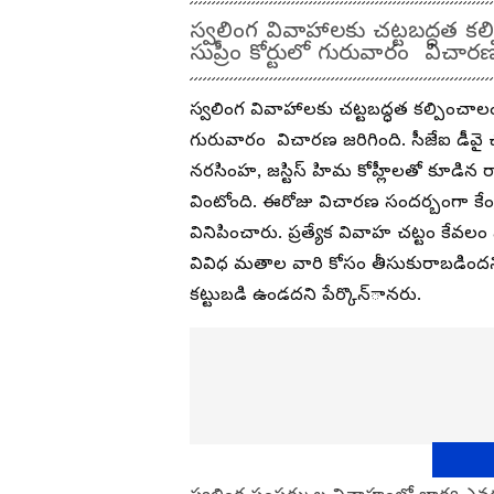
స్వలింగ వివాహాలకు చట్టబద్ధత కల్ప
సుప్రీం కోర్టులో గురువారం విచారణ
స్వలింగ వివాహాలకు చట్టబద్ధత కల్పించాలంటూ
గురువారం విచారణ జరిగింది. సీజేఐ డీవై చంద్ర
నరసింహ, జస్టిస్ హిమ కోహ్లీలతో కూడిన ర
వింటోంది. ఈరోజు విచారణ సందర్బంగా కేం
వినిపించారు. ప్రత్యేక వివాహ చట్టం కేవలం 
వివిధ మతాల వారి కోసం తీసుకురాబడిందని చెప
కట్టుబడి ఉండదని పేర్కొన్ానరు.