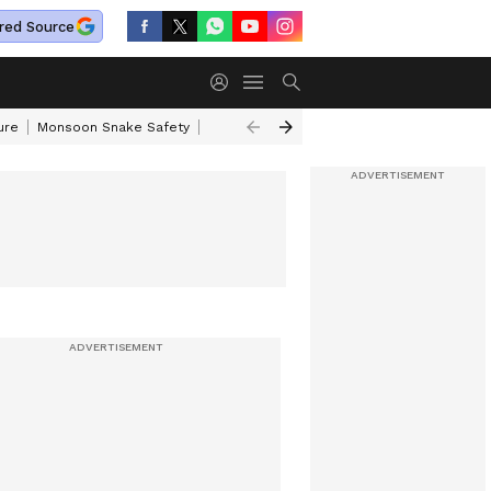
red Source
ure
Monsoon Snake Safety
Akkineni Nageswara Rao
IRCTC Tour Pac