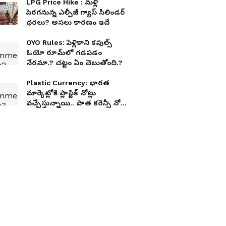
LPG Price Hike : మళ్లీ
పెరగనున్న ఎల్పీజీ గ్యాస్ సిలిండర్
ధరలు? అసలు కారణం ఇదే
OYO Rules: పెళ్లికాని కపుల్స్
ఓయో రూమ్‌లో గ‌డ‌ప‌డం
నేరమా.? చ‌ట్టం ఏం చెబుతోంది.?
Plastic Currency: భారత
మార్కెట్లోకి ప్లాస్టిక్ నోట్లు
వచ్చేస్తున్నాయి.. పాత కరెన్సీ నోట్ల
సంగతేంటి?