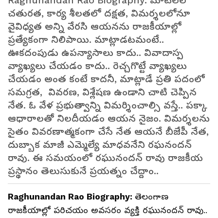
Raghunandan Rao Biography: మాటలలో
చతురత, కార్య శీలతలో దక్షత, విమర్శలలోనూ
వైవిధ్యత అన్ని వేరసి ఆయనను రాజకీయాల్లో
ప్రత్యేకంగా నిలిపాయి. మాట్లాడటమంటే..
ఊకదంపుడు ఉపన్యాసాలు కాదు.. వివాదాస్ప
వ్యాఖ్యలు చేయడం కాదు.. రెచ్చగొట్టే వ్యాఖ్యలు
చేయడం అంత కంటే కాదనీ, మాట్లాడే ప్రతి పదంలో
సమగ్రత, వివరణ, విశ్లేషణ ఉండాని చాటి చెప్పిన
నేత. ఓ వేళ ప్రభుత్వాన్ని విమర్శించాల్సి వస్తే.. పక్కా
ఆధారాలతో నిలదీయడం ఆయన నైజం. విమర్శలను
సైతం వివరణాత్మకంగా చేసే నేత ఆయనే బీజేపీ నేత,
దుబ్బాక మాజీ ఎమ్మెల్యే మాధవనేని రఘనందన్
రావు. ఈ సమయంలో రఘునందన్ రావు రాజకీయ
ప్రస్థానం తెలుసుకునే ప్రయత్నం చేద్దాం..
Raghunandan Rao Biography:
తెలంగాణ
రాజకీయాల్లో పరిచయం అవసరం వ్యక్తి రఘునందన్ రావు..