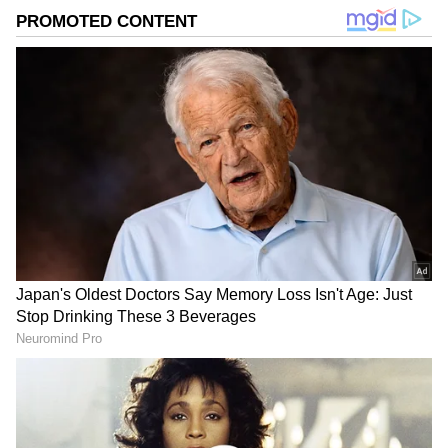
DOWNLOAD APP
ప్రారంభ జీవితం