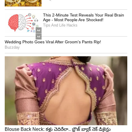
ఘోర పరాజయం పొందారు. అయితే.. రఘునందన్ రావు ఏ
మాత్రం కుంగిపోలేదు. నిత్యం తన పార్టీకి, క్యాడర్ కు
అందుబాటులో ఉంటూ.. ప్రజా సమస్యలపై పోరాటం
చేస్తున్నారు. 2024 సార్వత్రిక ఎన్నికల్లో భాగంగా మెదక్
పార్లమెంట్ అభ్యర్థిగా రఘునందన్ రావుకు బీజేపీ టిక్కెట్
ఇచ్చి మరో అవకాశాన్ని అందించింది. ఈ ఎన్నికల్లో గెలుపు
వరిస్తుందో వేచి చూడాలి.
మాధవనేని రఘునందన్ రావు బయోడేటా
పూర్తి పేరు: మాధవనేని రఘునందన్ రావు
పుట్టిన తేది: 23 మార్చి 1968
పుట్టిన స్థలం: సిద్దిపేట, తెలంగాణ
పార్టీ పేరు: భారతీయ జనతా పార్టీ