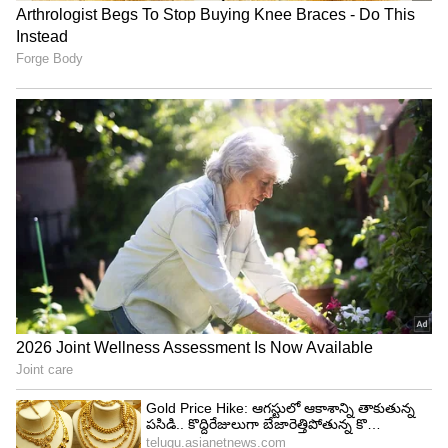
2023లో తెలంగాణ అసెంబ్లీ ఎన్నికల్లో మరోసారి ఓటమి
పాలయ్యారు. బీఆర్ఎస్ అభ్యర్థి కొత్త ప్రభాకర్ రెడ్డి చేతిలో