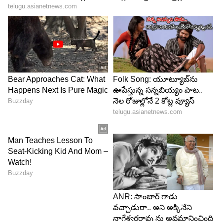
చదువు: B.Sc., B.Ed., LLB, PG డిప్లొమా
వృత్తి: న్యాయవాది, రాజకీయవేత్త
తండ్రి పేరు: ఎం. భగవంతరావు
తల్లి పేరు : మాధవనేని భారతి
జీవిత భాగస్వామి పేరు: మంజుల దేవి
మతం : హిందూ
శాశ్వత చిరునామా : బొప్పాపూర్ గ్రామం, దుబ్బాక,
సిద్దిపేట జిల్లా