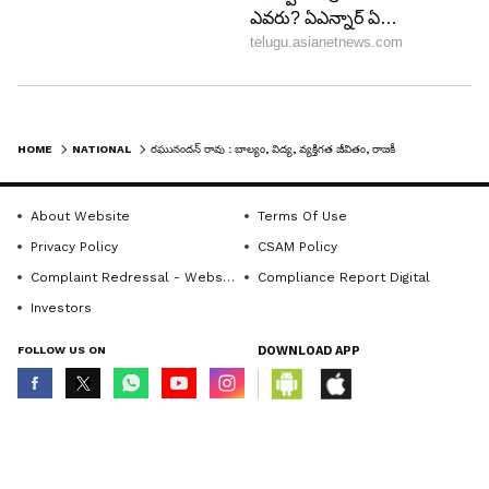
HOME
NATIONAL
రఘునందన్ రావు : బాల్యం, విద్య, వ్యక్తిగత జీవితం, రాజకీయ ప్రస్థానం,
About Website
Terms Of Use
Privacy Policy
CSAM Policy
Complaint Redressal - Website
Compliance Report Digital
Investors
FOLLOW US ON
DOWNLOAD APP
© Copyright 2026 Asianxt Digital Technologies Private Limited (Formerly
known as Asianet News Media & Entertainment Private Limited) | All Rights
Reserved