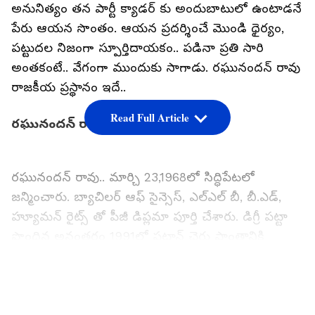
అనునిత్యం తన పార్టీ క్యాడర్ కు అందుబాటులో ఉంటాడనే
పేరు ఆయన సొంతం. ఆయన ప్రదర్శించే మొండి ధైర్యం,
పట్టుదల నిజంగా స్పూర్తిదాయకం.. పడినా ప్రతి సారి
అంతకంటే.. వేగంగా ముందుకు సాగాడు. రఘునందన్ రావు
రాజకీయ ప్రస్థానం ఇదే..
Read Full Article
రఘునందన్ రావు బాల్యం, విద్యాభ్యాసం
రఘునందన్ రావు.. మార్చి 23,1968లో సిద్ధిపేటలో
జన్మించారు. బ్యాచిలర్ ఆఫ్ సైన్సెస్, ఎల్ఎల్ బీ, బీ.ఎడ్,
హ్యూమన్ రైట్స్ తో పీజీ డిప్లమా పూర్తి చేశారు. డిగ్రీ పట్టా
పొందిన అనంతరం 1991లో పటాన్ చెరు ప్రాంతానికి
నివాసం మార్చారు. ఉస్మానియా యూనివర్సిటీ నుంచి
ఎల్ఎల్‌బీ పట్టా పొందిన రఘునందన్ రావు.. కెరీర్ మొదట్లో
LATEST VIDEOS
ఓ ప్రముఖ తెలుగు దినపత్రికకు ఐదేళ్ల పాటు న్యూస్ రిపోర్టర్