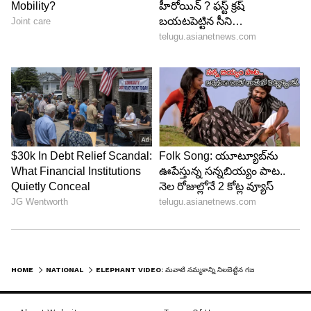
HOME
NATIONAL
ELEPHANT VIDEO: మ‌వాటి న‌మ్మ‌కాన్ని నిల‌బెట్టిన గ‌జ‌రాజు.. ప్రాణాలకు తెగించి.. గంగాన‌దిని దాటింది..