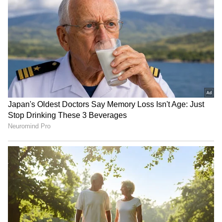
గుజరాత్‌లో వింత ఘటన అలల్లా
డాలర్లు వస్తాయి కానీ...
ఎగసి పడుతున్న బావి నీళ్లు |
అమెరికాలో అందరి బతుకూ ఇదే!
Virparada village | Gujarat
| US vs India Minimum
mysterious well
Wage | Asianet News Telugu
LATEST VIDEOS
చీరను నేసిన సీఎం చంద్రబాబు | CM
Chandrababu Chirala tour | Asianet
Telugu
బంగాళాఖాతంలో అల్పపీడనం...ఇక ఏపీలో
దంచుడే | Asianet News Telugu