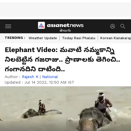
తెలుగు
TRENDING :
Weather Update
Today Rasi Phalalu
Korean Kanakaraj
Elephant Video: మ‌వాటి న‌మ్మ‌కాన్ని
నిల‌బెట్టిన గ‌జ‌రాజు.. ప్రాణాలకు తెగించి..
గంగాన‌దిని దాటింది..
Author :
Rajesh K
|
National
Updated :
Jul 14 2022, 12:50 AM IST