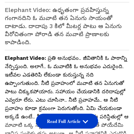
Elephant Video: ఉధృతంగా ప్ర‌వ‌హిస్తున్న
గంగాన‌దిని ఓ మ‌వాటి త‌న ఏనుగు సాయంతో
దాటాడు. దాదాపు 3 కిలో మీటర్ల పాటు ఆ ఏనుగు
వీరోచితంగా పోరాడి త‌న మ‌వాటి ప్రాణాల‌కు
కాపాడింది.
Elephant Video:
ప్ర‌తి అనుభ‌వం.. జీవితానికి ఓ పాఠాన్ని
నేర్పిస్తుంది. అలాగే.. ఓ మ‌వాటికి ఓ అనుభ‌వం ఎదురైంది.
ఇటీవ‌ల ఎడ‌తెరిపి లేకుండా కురుస్తున్న న‌ది
ఉప్పొంగుతుంది. నీటి ప్ర‌వాహంలో మవాటి త‌న‌ ఏనుగుతో
పాటు చిక్కుక‌పోయారు. స‌హాయం చేయ‌డానికి ద‌రిదాపుల్లో
ఎవ్వ‌రూ లేరు. ఎటు చూసినా.. నీటి ప్ర‌వాహ‌మే.. ఆ నీటి
ప్ర‌వాహం కూడా క్ర‌మంగా పెరుగుతోంది. ఏమి చేయ‌కుండా
అక్క‌డే ఉంటే.. నీట‌మున‌గ‌డం త‌ప్ప‌నిస‌రి. ఈ ప‌రిస్థితుల్లో ఆ
Read Full Article
మావాటి ఒక్క నిర్ణ‌యానికి వ‌చ్చారు. పోరాడితే పోయేదేమి
బానిస సంకెళ్లు త‌ప్ప అట్లుగా.. ఆ నీటి ప్ర‌వాహానికి ఎదురొడ్డి