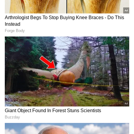
RECOMMENDED STORIES
Kalki bhagwan: ఈ ఫొటోలో
PM Modi: కేవ‌లం ప్ర‌శ్నించ‌డ‌మే
ఉంది ఎవ‌రో గుర్తు ప‌ట్టారా.?
కాదు.. దేశ యువ‌త‌కు ప్ర‌ధాని
ఇంత‌కీ వీళ్లు ఏమై పోయారు.?
మోదీ సూచన