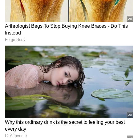
DOWNLOAD APP
- విద్యార్హతలు:
బీఈ, బీటెక్, ఎంఈ, ఎంటెక్, ఎంసీఏ,
ఎంఎస్సీ పాసైన అభ్యర్థులు దరఖాస్తు చేయాలి. 2019,
2020, 2021 సంవత్సరాల్లో పాస్ అయినవారు మాత్రమే
దరఖాస్తు చేయాలి.
- అనుభవం:
ఐటీ కంపెనీలో కనీసం 6 నెలల నుంచి 12
నెలలు పనిచేసిన అనుభవం ఉండాలి.
- ఎంపిక విధానం:
ఆన్‌లైన్ టెస్ట్ ద్వారా అభ్యర్థులను
ఎంపిక చేస్తారు.
RECOMMENDED STORIES