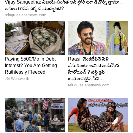
అభ్యర్థులకు గమనిక:
ఒక అభ్యర్థి ఒక దరఖాస్తు మాత్రమే
సబ్మిట్ చేయాలి. ఒకటి కన్నా ఎక్కువ అప్లికేషన్స్ సబ్మిట్ చేస్తే
సదరు అభ్యర్థిని అనర్హులుగా పరిగణిస్తారు. అభ్యర్థులు
తప్పనిసరిగా రెండు దశల్లో అప్లికేషన్ ప్రాసెస్ పూర్తి చేయాలి.
సెలెక్షన్ ప్రాసెస్ సమయంలో అభ్యర్థులు విద్యార్హతల
సర్టిఫికెట్స్‌తో పాటు ఎంప్లాయ్‌మెంట్ డాక్యుమెంట్స్ సిద్ధంగా
ఉంచుకోవాలి. టెస్టుకు సంబంధిచిన సమాచారాన్ని TCS
iON అందిజేస్తుంది. సంబంధిత వెబ్‌సైట్‌లో ఎప్పటికప్పుడు
వివరాలను చెక్‌ చేసుకోవచ్చు.