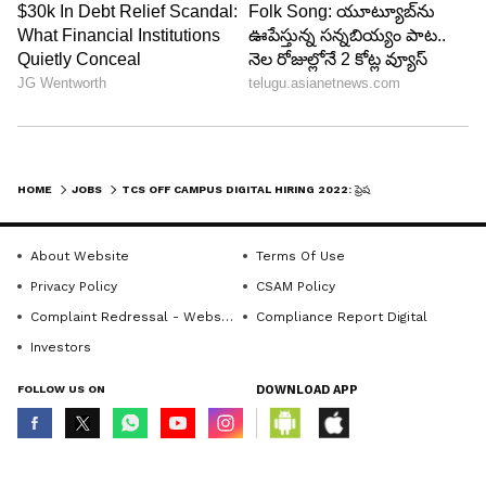
HOME
JOBS
TCS OFF CAMPUS DIGITAL HIRING 2022: ఫ్రెషర్లకు భారీ సంఖ్యలో ఉద్యోగాలు.. ఏడాదికి రూ. 7 ల‌క్ష‌ల‌ జీతం..!
About Website
Terms Of Use
Privacy Policy
CSAM Policy
Complaint Redressal - Website
Compliance Report Digital
Investors
FOLLOW US ON
DOWNLOAD APP
© Copyright 2026 Asianxt Digital Technologies Private Limited (Formerly
known as Asianet News Media & Entertainment Private Limited) | All Rights