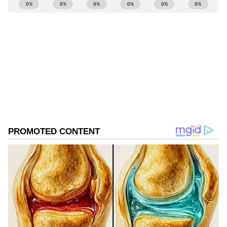
ABOUT THE AUTHOR
Sreeharsha Gopagani
SG
Follow Us