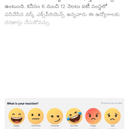
ఉంటుంది. కనీసం 6 నుంచి 12 నెలలు ఐటీ సంస్థలో
పనిచేసిన వర్క్ ఎక్స్‌పీరియెన్స్ ఉన్నవారు ఈ ఉద్యోగాలకు
దరఖాస్తు చేసుకోవచ్చు.
ముఖ్య సమాచారం
LATEST VIDEOS