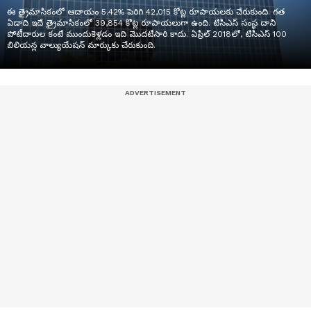
ఈ త్రైమాసికంలో ఆదాయం 5.42% పెరిగి 42,015 కోట్ల రూపాయలకు చేరుకుంది. గత
ఏడాది ఇదే త్రైమాసికంలో 39,854 కోట్ల రూపాయలుగా ఉంది. టి‌సి‌ఎస్ సంస్థ దాని
పోటీదారుల కంటే ముందుకెళ్లడం ఇది మొదటిసారి కాదు. ఏప్రిల్ 2018లో, టిసిఎస్ 100
బిలియన్ల వాల్యుయేషన్ మార్కుకు చేరుకుంది.