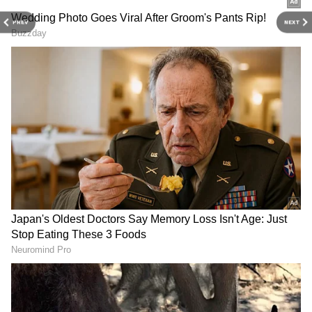
PREV
NEXT
TG Police Recruitment
High Paying Jobs in US:
2026: ఎస్సై, కానిస్టేబుల్
అమెరికాలో భారతీయులకు సిక్స్
ఉద్యోగాలకు ఏజ్ లిమిట్ ఎంత?
ఫిగర్ జీతాలిచ్చే టాప్ హైపేయింగ్
జీతం, క్వాలిఫికేషన్, నెగెటివ్
ఉద్యోగాలు ఇవే
మార్కింగ్ ఫుల్ డీటైల్స్
- వేతనం:
అండర్ గ్రాడ్యుయేషన్ పూర్తి చేసినవారికి
ఏడాదికి రూ.7,00,000, పోస్ట్ గ్రాడ్యుయేషన్ పూర్తి
చేసినవారికి ఏడాదికి రూ.7,30,000 వేతనం ఉంటుంది.