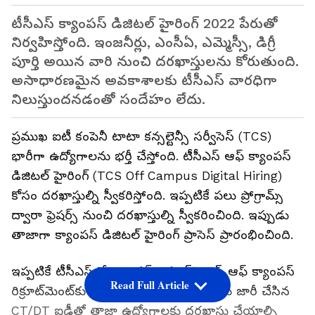
టీసీఎస్ క్యాంపస్ డిజిటల్ హైరింగ్‌ 2022 పేరుతో
నిర్వహిస్తోంది. ఇంజ‌నీర్లు, ఎంసీఏ, ఎమ్మెస్సీ, డిగ్రీ
పూర్తి అయిన వారి నుంచి ద‌ర‌ఖాస్తుల‌ను కోరుతుంది.
అసాధార‌ణ‌మైన అవ‌కాశాల‌కు టీసీఎస్ వార‌ధిగా
నిలుస్తుంద‌న‌డంతో సందేహం లేదు.
ప్రముఖ ఐటీ కంపెనీ టాటా కన్సల్టెన్సీ సర్వీసెస్‌ (TCS)
భారీగా ఉద్యోగాలను భర్తీ చేస్తోంది. టీసీఎస్ ఆఫ్ క్యాంపస్
డిజిటల్ హైరింగ్ (TCS Off Campus Digital Hiring)
కోసం దరఖాస్తుల్ని స్వీకరిస్తోంది. ఇప్పటికే పలు ప్రోగ్రామ్స్
ద్వారా ఫ్రెషర్స్ నుంచి దరఖాస్తుల్ని స్వీకరించింది. ఇప్పుడు
తాజాగా క్యాంపస్ డిజిటల్ హైరింగ్ ప్రాసెస్ ప్రారంభించింది.
ఇప్పటికే టీసీఎస్‌లో క్యాంపస్ రిక్రూట్‌మెంట్, ఆఫ్ క్యాంపస్
Read Full Article
రిక్రూట్‌మెంట్‌కు హాజరైన అభ్యర్థులు అప్పుడు జారీ చేసిన
CT/DT ఐడీతో తాజా ఉద్యోగాలకు దరఖాస్తు చేయాల్సి