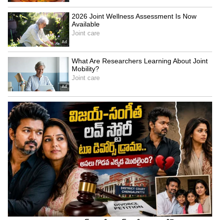
- వివరాలు సరిచూసుకొని అప్లికేషన్ సబ్మిట్ చేయాలి.
- అప్లికేషన్ స్టేటస్‌లో Application Received అని
ఉండాలి.
- తర్వాత CT/DT ఐడీతో రెండో స్టెప్ దరఖాస్తు ప్రక్రియ
ఉంటుంది.
-
https://www.tcs.com/careers/tcs-digital-
hiring
వెబ్‌సైట్ ఓపెన్ చేసిన తర్వాత Apple Here with
CT/DT ID పైన క్లిక్ చేసి దరఖాస్తు ప్రక్రియ పూర్తి చేయాలి.