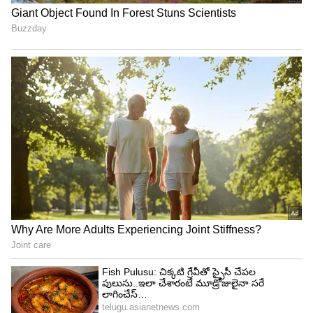
ఇలా అప్లయ్‌ చేసుకోవాలి..!
- అభ్యర్థులు మొదట
https://nextstep.tcs.com/
ఓపెన్ చేయాలి.
- హోమ్ పేజీలో Register Now పైన క్లిక్ చేయాలి.
- తర్వాత IT పైన క్లిక్ చేయాలి.
- అభ్యర్థి వివరాలతో రిజిస్ట్రేషన్ చేసుకోవాలి.