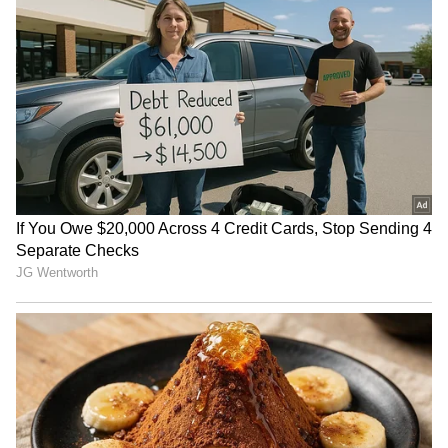
తమిళనాడు బడ్జెట్ విజయ్ ఆసక్తికర
చీఫ్‌గా ర‌క్ష‌ణ‌లోనే ఉన్నార‌ని తెలిసింది. అధ్యక్షుడి సన్నిహిత
కేటాయింపులు | Tamil Nadu CM Vijay
సైనిక సహాయకులు ఆయనను, అతని పరివారాన్ని నౌకాదళ
Mega Budget 2026
పెట్రోలింగ్ క్రాఫ్ట్‌లో విదేశాలకు తీసుకెళ్లే అవకాశం గురించి
చర్చిస్తున్నారని అక్క‌డి ర‌క్ష‌ణ వ‌ర్గాలు నుంచి స‌మాచారం
అందుతున్న‌ద‌ని మీడియా క‌థ‌నాలు వ‌స్తున్నాయి. రాజప‌క్సే,
అతని సహాయకులను ఈశాన్య ఓడరేవు నగరమైన
ట్రింకోమలీకి తీసుకెళ్లడానికి శనివారం నేవీ బోట్‌ను
ఉపయోగించారు. అక్కడి నుండి సోమవారం అంతర్జాతీయ
విమానాశ్రయానికి హెలికాప్టర్‌లో తిరిగి వచ్చారు. ఆ
ప్ర‌య‌త్నాలు విఫ‌లం కావ‌డంతో ఇప్పుడు స‌ముద్ర మార్గ‌మే
ఉత్త‌మ‌మ‌ని ఆయ‌న భావిస్తున్నర‌ని స‌మాచారం. భార‌త్ లేదా
మాల్దీవుల‌కు చేరుకునీ, అక్క‌డి నుంచి దుబాయ్ వెళ్లే
అవ‌కాశాలున్నాయ‌ని తెలిసింది.