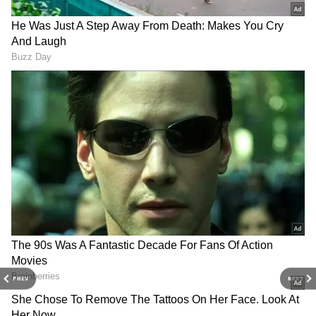
Cyclospora parasite: వ్యాక్సిన్
అక్క‌డ ఏడాదిలో 185 రోజులు
లేదు.. సైక్లోస్పోరా వణికిస్తోంది..
సెల‌వులే, ప‌రీక్ష‌లుండ‌వు..
మరో కరోనా లాంటి ముప్పేనా?
ర్యాంకుల గోల అంత‌కంటే ఉండ‌దు
స్నేక్ ఫామ్ నుంచి కొట్టుకొచ్చిన
Prambanan Temple:
900 విష పాములు.. అరచేతిలో
ఇండోనేషియా ప్రంబనన్
PREV
NEXT
ప్రజల ప్రాణాలు. భయంకరమైన‌
ఆలయాన్ని భారత్ ఎందుకు
వీడియో
పునర్నిర్మిస్తోంది?