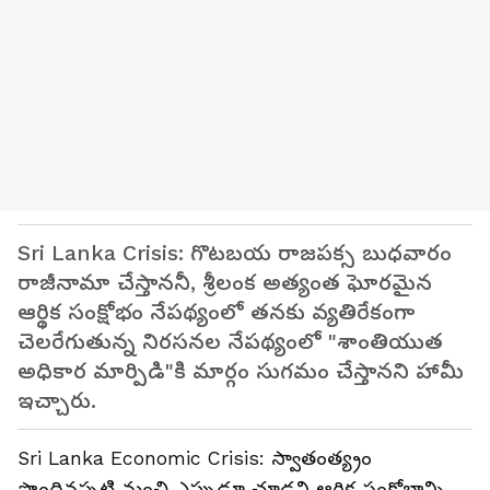
Sri Lanka Crisis: గొటబయ రాజపక్స బుధవారం
రాజీనామా చేస్తాననీ, శ్రీలంక అత్యంత ఘోరమైన
ఆర్థిక సంక్షోభం నేప‌థ్యంలో త‌న‌కు వ్య‌తిరేకంగా
చెల‌రేగుతున్న నిరసనల నేపథ్యంలో "శాంతియుత
అధికార మార్పిడి"కి మార్గం సుగమం చేస్తానని హామీ
ఇచ్చారు.
Sri Lanka Economic Crisis: స్వాతంత్య్రం
పొందిన‌ప్ప‌టి నుంచి ఎప్పుడూ చూడ‌ని ఆర్ధిక సంక్షోభాన్ని