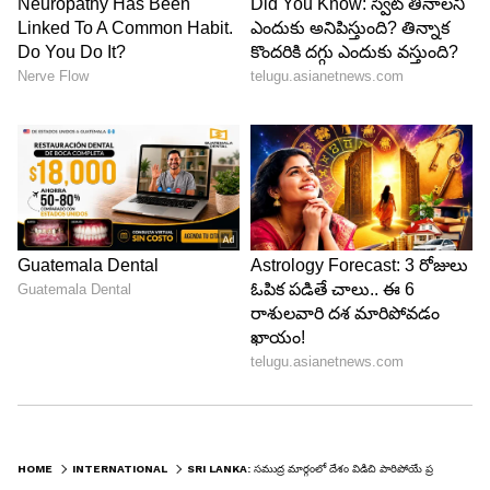
HOME
INTERNATIONAL
SRI LANKA: స‌ముద్ర మార్గంలో దేశం విడిచి పారిపోయే ప్ర‌ణాళిక‌లో శ్రీలంక అధ్య‌క్షుడు గొట‌బ‌య‌.. !