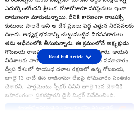
ఎదుర్కొంటోంద‌ని శ్రీలంక‌. రోజురోజుకూ ప‌రిస్థితులు ఇంకా
దారుణంగా మారుతున్నాయి. దీనికి కార‌ణంగా రాజ‌పక్సే
కుటుంబ పాల‌నే అని ఆ దేశ ప్ర‌జ‌లు పెద్ద ఎత్తున నిర‌స‌న‌ల‌కు
దిగారు. అధ్య‌క్ష భ‌వ‌నాన్ని చుట్టుముట్టిన నిర‌స‌న‌కారులు
త‌మ ఆధీనంలోకి తీసుకున్నారు. ఈ క్ర‌మంలోనే అక్ష్య‌క్షుడు
గొట‌బ‌య రాజ‌పక్సే అక్క‌డి నుంచి పారిపోయారు. ఆయ‌న
Read Full Article
విదేశాల‌కు పారిపోయే ప్ర‌య‌త్నం చేస్తున్నార‌ని స‌మాచారం.
ద్వీప దేశంలో సాయుధ దళాల రక్షణలో ఉన్న గోటబయ,
జూలై 13 నాటి తన రాజీనామా లేఖపై సోమవారం సంతకం
చేశార‌నీ, పార్లమెంటు స్పీకర్ దీనిని జూలై 13న దేశానికి
బహిరంగంగా ప్రకటిస్తారని డైలీ మిర్రర్ నివేదించింది.
గూగుల్‌లో ఆసక్తికరమైన సమాచారం కోసం ఏసియానెట్
తెలుగు ను మీ ఫ్రిఫర్డ్ సోర్స్ గా ఎంచుకోండి
LATEST VIDEOS
ఎయిర్‌పోర్ట్ ఇమ్మిగ్రేషన్‌తో అవమానకరమైన ప్రతిష్టంభన