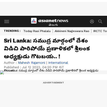
తెలుగు
TRENDING :
Today Rasi Phalalu
Akkineni Nageswara Rao
IRCTC To
Sri Lanka: స‌ముద్ర మార్గంలో దేశం
విడిచి పారిపోయే ప్ర‌ణాళిక‌లో శ్రీలంక
అధ్య‌క్షుడు గొట‌బ‌య‌.. !
Author :
Mahesh Rajamoni
|
International
Published :
Jul 12 2022, 04:20 PM IST