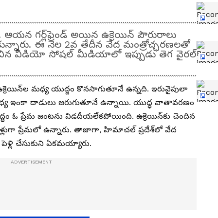
. ఆయన గర్ల్‌ఫ్రెండ్ అయిన ఉక్రెయిన్ పౌరురాలు
కున్నారు. ఈ నెల 2వ తేదీన వేద మంత్రోచ్ఛరణలతో
న వీడియో సోషల్ మీడియాలో ఇప్పుడు తెగ వైరల్
ా ఉక్రెయిన్‌ల మధ్య యుద్దం కొనసాగుతూనే ఉన్నది. ఇరువైపులా
మధ్య ఇంకా దాడులు జరుగుతూనే ఉన్నాయి. యుద్ధ వాతావరణం
ధం ఓ ప్రేమ జంటను విడదీయలేకపోయింది. ఉక్రెయిన్‌కు చెందిన
ుగా ప్రేమలో ఉన్నారు. తాజాగా, హిమాచల్ ప్రదేశ్‌లో వేద
ళ్లి చేసుకుని ఏకమయ్యారు.