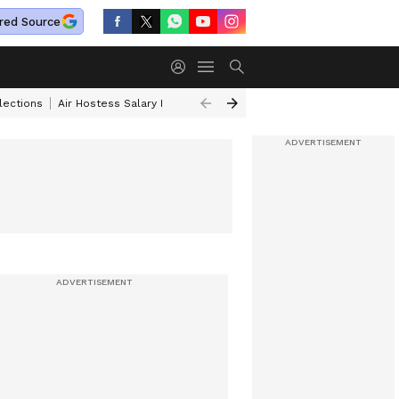
red Source
lections
Air Hostess Salary India
OTT Releases
Silk Smitha
Indian