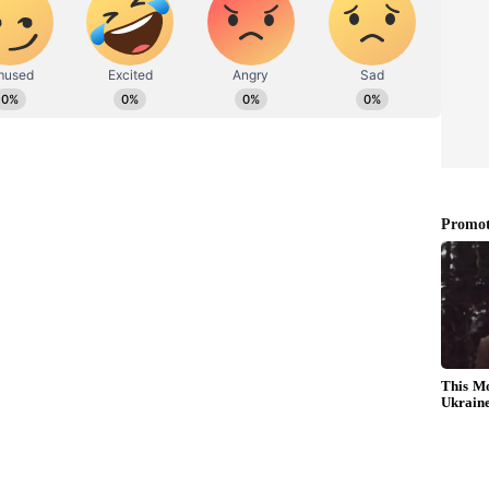
శాలలో ధరమ్‌కోట సమీపంలోని దిశ్య ఆశ్రమ్ కరోతలో జరిగింది. ఈ
ున్నట్టు ఆ ఆశ్రయ పండితుడు తెలిపాడు. ఓ పండితుడు
ేశాడు. బ్రమోకాను కన్యాదానం కూడా చేశారు. ఆ పండితుడు ఓ
్వార మంత్రాల ఉచ్ఛరణ.. మధ్యలో జరిగే తంతును ఆయనకు