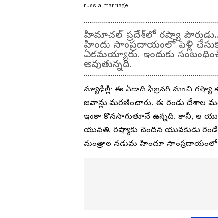
russia marriage
హిమాచల్ ప్రదేశ్‌లో రష్యా పౌరుడు.
హిందు సాంప్రదాయంలో పెళ్లి చేసు
ఏకమయ్యారు. ఇందుకు సంబంధించి
అవుతున్నది.
న్యూఢిల్లీ: ఈ ఏడాది ఫిబ్రవరి నుంచి రష్య
జవాన్లు మరణించారు. ఈ రెండు దేశాల 
ఇంకా కొనసాగుతూనే ఉన్నది. కానీ, ఆ యుద్
యువతి, రష్యాకు చెందిన యువకుడు రెండేళ్ల
మంత్రాల నడుమ హిందూ సాంప్రదాయంలో పె