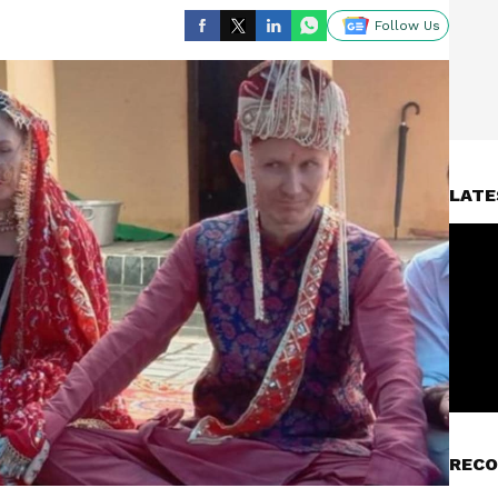
Follow Us
LATE
RECO