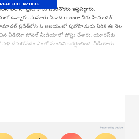
READ FULL ARTICLE
ు చెందిన ఎలొనా బ్రమోకాలు ఒకరినొకరు ఇష్టపడ్డారు.
 ప్రేమలో ఉన్నారు. సుమారు ఏడాది కాలంగా వీరు హిమాచల్
ే హిమాచల్ ప్రదేశ్‌లోని ఓ ఆలయంలో పురోహితుడు వీరికి ఈ నెల
ంధించిన వీడియో సోషల్ మీడియాలో పోస్టు చేశారు. యూరప్‌కు
ెళ్లి చేసుకోవడం ఎంతో మందిని ఆకర్షించింది. వీడియోకు
ew post on Instagram