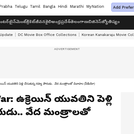
Prabha
Telugu
Tamil
Bangla
Hindi
Marathi
MyNation
Add Prefer
ంటర్‌టైన్‌మెంట్
క్రికెట్
జీవనశైలి
ఆంధ్రప్రదేశ్
తెలంగాణ
బిజినెస్
జ్యోతిష్యం
 Update
DC Movie Box Office Collections
Korean Kanakaraju Movie Col
్ యువతిని పెళ్లి చేసుకున్న రష్యా పౌరుడు.. వేద మంత్రాలతో వివాహం (వీడియో)
: ఉక్రెయిన్ యువతిని పెళ్లి
రుడు.. వేద మంత్రాలతో