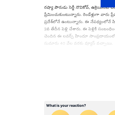
రష్యా పౌరుడు సెర్జీ నొవికోవ్, ఉక్రెయిన్‌క
ప్రేమించుకుంటున్నారు. రెండేళ్లుగా వారు
ప్రదేశ్‌లోనే ఉంటున్నారు. ఈ నేపథ్యంలోన
2వ తేదీన పెళ్లి చేశారు. ఈ పెళ్లికి సంబ
చెందిన ఈ లవర్స్ హిందూ సాంప్రదాయంలో ప
సుమారు 40 వేల వరకు వ్యూస్ వచ్చాయి.
ABOUT THE AUTHOR
MK
Mahesh K
Vi