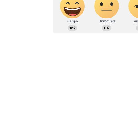
ఈ పెళ్లి తంతు హిమాచల్ ప్రదేశ్‌లో ధర్మశ
జంట సుమారు ఏడాది కాలంగా అక్కడే ఉంట
ఆయన కుటుంబం సహాయంతో వారికి పెళ్లి చ
అనువాదకుడినీ నియమించుకున్నాడు. తద
వివరించడం సులువు అయింది.