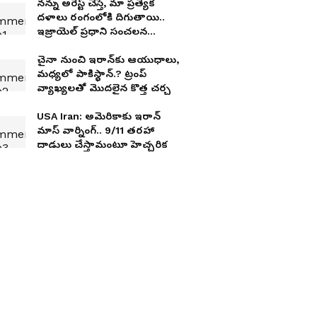
న‌న్ను అరెస్ట్ చేస్తే, మా ప్ర‌త్యేక
ద‌ళాలు రంగంలోకి దిగుతాయి..
ఇజ్రాయెల్ ప్ర‌ధాని సంచ‌ల‌న
వ్యాఖ్య‌లు
చైనా నుంచి ఇరాన్‌కు ఆయుధాలు,
మ‌ధ్య‌లో పాకిస్థాన్‌.? ట్రంప్
వ్యాఖ్య‌ల‌తో మొద‌లైన కొత్త చ‌ర్చ
USA Iran: అమెరికాకు ఇరాన్
మాస్ వార్నింగ్‌.. 9/11 తరహా
దాడులు చేస్తామంటూ హెచ్చ‌రిక