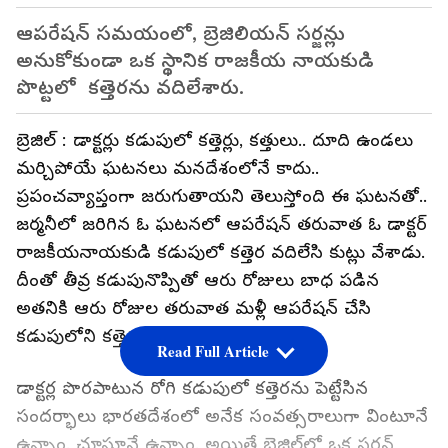
ఆపరేషన్ సమయంలో, బ్రెజిలియన్ సర్జన్లు
అనుకోకుండా ఒక స్థానిక రాజకీయ నాయకుడి
పొట్టలో కత్తెరను వదిలేశారు.
బ్రెజిల్ : డాక్టర్లు కడుపులో కత్తెర్లు, కత్తులు.. దూది ఉండలు
మర్చిపోయే ఘటనలు మనదేశంలోనే కాదు..
ప్రపంచవ్యాప్తంగా జరుగుతాయని తెలుస్తోంది ఈ ఘటనతో..
జర్మనీలో జరిగిన ఓ ఘటనలో ఆపరేషన్ తరువాత ఓ డాక్టర్
రాజకీయనాయకుడి కడుపులో కత్తెర వదిలేసి కుట్లు వేశాడు.
దీంతో తీవ్ర కడుపునొప్పితో ఆరు రోజులు బాధ పడిన
అతనికి ఆరు రోజుల తరువాత మళ్లీ ఆపరేషన్ చేసి
కడుపులోని కత్తెరను తీసేశారు.
Read Full Article
డాక్టర్ల పొరపాటున రోగి కడుపులో కత్తెరను పెట్టేసిన
సందర్భాలు భారతదేశంలో అనేక సంవత్సరాలుగా వింటూనే
ఉన్నాం. చూస్తూనే ఉన్నాం. అయితే బ్రెజిల్‌లో ఒక సర్జన్