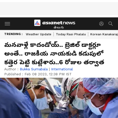
తెలుగు
TRENDING :
Weather Update
Today Rasi Phalalu
Korean Kanakaraj
మనవాళ్లే కాదండోయ్.. బ్రెజిల్ డాక్టర్లూ
అంతే.. రాజకీయ నాయకుడి కడుపులో
కత్తెర పెట్టి కుట్లేశారు..6 రోజుల తర్వాత
Author :
Bukka Sumabala
|
International
Published :
Feb 08 2023, 12:38 PM IST