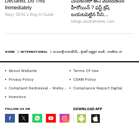
HOME
INTERNATIONAL
మనవాళ్లే కాదండోయ్.. బ్రెజిల్ డాక్టర్లూ అంతే.. రాజకీయ నాయకుడి కడుపులో కత్తెర పెట్టి కుట్లేశారు..6 రోజుల తర్వాత
About Website
Terms Of Use
Privacy Policy
CSAM Policy
Complaint Redressal - Website
Compliance Report Digital
Investors
FOLLOW US ON
DOWNLOAD APP
© Copyright 2026 Asianxt Digital Technologies Private Limited (Formerly
known as Asianet News Media & Entertainment Private Limited) | All Rights