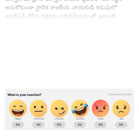
అనుకోకుండా స్థానిక రాజకీయ నాయకుడి కడుపులో
ఆపరేషన్ చేసిన కత్తెరను వదిలివేయడంతో ఇలాంటి
సంఘటన వెలుగులోకి వచ్చింది.
LATEST VIDEOS
పాకిస్థాన్‌లో ఘోర రోడ్డు ప్రమాదం.. 30 మంది మృతి, 15
మంది గాయాలు..
ABOUT THE AUTHOR
Bukka Sumabala
BS