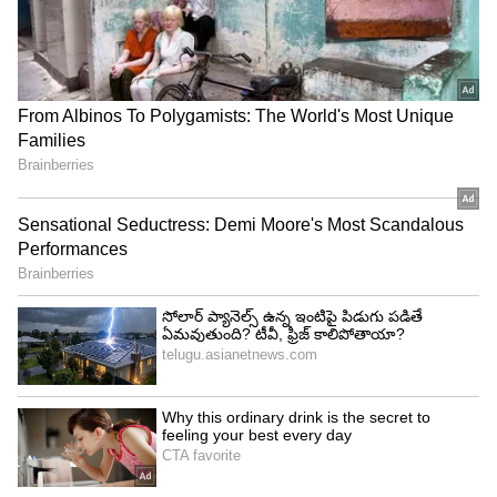
రీజ‌న్ తెలిస్తే ఆశ్చ‌ర్య‌పోతారు
ఏ దావత్‌లో చూసినా, ఏ కార్ల‌లో విన్నా ఇదే పాట‌..
మిలియ‌న్ల వ్యూస్‌తో దుమ్మురేపుతోన్న బాసింగ బ‌లాలు
3
5
Image Credit :
Google Playstore
యాప్ తాజా వెర్షన్.. ఇతర వివరాలు
VERIT యాప్ ప్రస్తుతం 1.4.0 వెర్షన్లో అందుబాటులో ఉంది.
ఈ వెర్షన్‌ను 2026 జూన్ 10న అప్‌డేట్ చేశారు. యాప్‌ను
ఇప్పటివరకు లక్ష మందికిపైగా డౌన్‌లోడ్ చేసుకున్నారు. ఈ