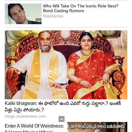
యాప్‌ను 2017 జనవరి 2న విడుదల చేశారు. దీనిని C-Tel
Infosystem Pvt. Ltd. సంస్థ అభివృద్ధి చేసింది.
చిన్నారులకు కూడా అనుకూలంగా ఉండేలా 3+ రేటింగ్‌తో
గూగుల్ ప్లే స్టోర్‌లో అందుబాటులో ఉంది.