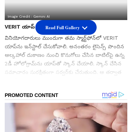
Image Credit :
Gemini AI
VERIT యాప్ ఎలా పనిచేస్తుంది?
Read Full Gallery
వినియోగదారులు ముందుగా తమ స్మార్ట్‌ఫోన్‌లో VERIT
యాప్‌ను ఇన్‌స్టాల్ చేసుకోవాలి. అనంతరం లైసెన్స్ పొందిన
ఆల్కహాల్ దుకాణం నుంచి కొనుగోలు చేసిన బాటిల్‌పై ఉన్న
2డీ హోలోగ్రామ్‌ను యాప్‌తో స్కాన్ చేయాలి. స్కాన్ చేసిన
సమాచారం సురక్షితంగా సర్వర్‌కు చేరుతుంది. ఆ తర్వాత
సర్వర్ నుంచి వచ్చిన సమాచారాన్ని యాప్ విశ్లేషించి, ఆ
బాటిల్ అసలైనదా లేదా అనే వివరాలను వెంటనే స్క్రీన్‌పై
చూపిస్తుంది.
గూగుల్‌లో ఆసక్తికరమైన సమాచారం కోసం ఏసియానెట్ తెలుగు
ను మీ ఫ్రిఫర్డ్ సోర్స్ గా ఎంచుకోండి