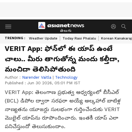
తెలుగు
TRENDING :
Weather Update
Today Rasi Phalalu
Korean Kanakaraj
VERIT App: ఫోన్‌లో ఈ యాప్ ఉంటే
చాలు.. మీరు తాగుతోన్న మందు క‌ల్తీదా,
మంచిదా తెలిసిపోతుంది
Author :
Narender Vaitla
|
Technology
Published :
Jun 30 2026, 05:01 PM IST
VERIT App: తెలంగాణ ప్రభుత్వ ఆధ్వర్యంలో బీసీఎల్
(BCL) డిపోల ద్వారా సరఫరా అయ్యే ఆల్కహాల్ బాటిళ్ల
నాణ్యతను యూజర్లు సులభంగా గుర్తించేందుకు VERIT
మొబైల్ యాప్‌ను రూపొందించారు. ఇంతకీ యాప్ ఎలా
పనిచేస్తుందో తెలుసుకుందాం.