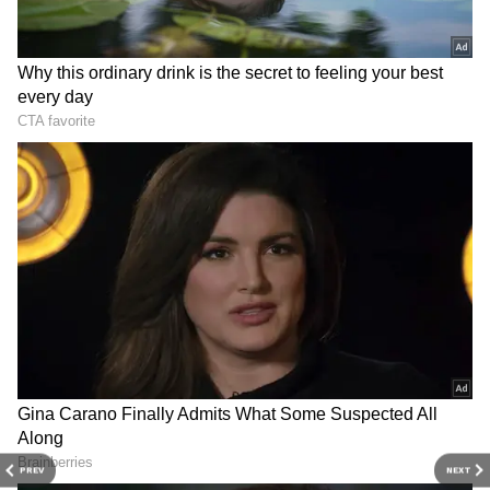
Image Credit :
Google Playstore
యాప్ వల్ల వినియోగదారులకు కలిగే ప్రయోజనాలు
VERIT యాప్ ప్రధాన ఉద్దేశం నకిలీ ఆల్కహాల్ విక్రయాలను
అరికట్టడం. ఈ యాప్ ద్వారా వినియోగదారులు కొనుగోలు
చేస్తున్న బాటిల్ అసలైనదేనా అని ధృవీకరించుకోవచ్చు. ఈ
యాప్ వల్ల కలిగే ముఖ్యమైన ప్రయోజనాలు. నకిలీ
ఆల్కహాల్ నుంచి వినియోగదారులు రక్షణ పొందొచ్చు.
లైసెన్స్ పొందిన దుకాణాల్లో పారదర్శక విక్రయ వ్యవస్థకు
ప్రోత్సాహం. మందు కొనుగోలులో వినియోగదారుల విశ్వాసం
పెరగడం. అసలైన ఉత్పత్తిని సులభంగా గుర్తించే అవకాశం.
PREV
NEXT