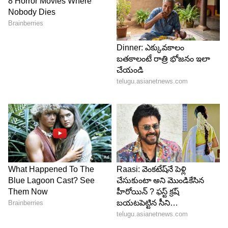
4
5
Image Credit :
Google Playstore
డేటా సెక్యూరిటీ
యాప్ డెవలపర్ ఇచ్చిన సమాచారం ప్రకారం,
వినియోగదారుల సమాచారాన్ని ఇతర సంస్థలు లేదా మూడో
వ్యక్తులతో పంచుకోరు. అయితే యాప్ కొన్ని వివరాలను
సేకరించే అవకాశం ఉంది. వాటిలో ఫోన్ నంబర్, లొకేష‌న్
సమాచారం.