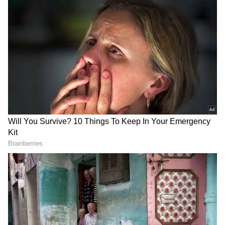
Related Articles
Rain: వ‌ర్షం ప‌డ‌గానే క‌మ్మ‌టి వాస‌న ఎందుకు వ‌స్తుంది.?