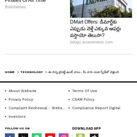
5
5
Image Credit :
Amazon.in
HOME
TECHNOLOGY
ఈ చిన్న ప్రొడ‌క్ట్ ఉంటే చాలు.. మీ కారు ఎంత స్పీడ్‌తో వెళ్తుంది, ఎక్క‌డుంది? అన్ని తెలిసిపోతాయి
డ్రైవింగ్ అలవాట్ల విశ్లేషణ
About Website
Terms Of Use
JioMotive డ్రైవింగ్ పద్ధతిని కూడా విశ్లేషిస్తుంది. అధిక
Privacy Policy
CSAM Policy
వేగం, స‌డ‌న్‌ బ్రేకింగ్, వేగంగా యాక్సిలరేషన్, హఠాత్తుగా
Complaint Redressal - Website
Compliance Report Digital
మలుపులు తిప్పడం వంటి అంశాలపై అలర్ట్‌లు పంపుతుంది.
Investors
దీంతో సురక్షితమైన డ్రైవింగ్ అలవాట్లు అలవర్చుకోవచ్చు.
గత ప్రయాణాల వివరాలను కూడా పరిశీలించవచ్చు.
FOLLOW US ON
DOWNLOAD APP