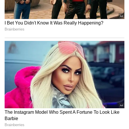
కోటి రూపాయలతో ఇల్లు క‌ట్టే బ‌దులు, ఇలా చేయండి..
లైఫంతా కాలు మీద కాలు వేసుకొని బ‌త‌కొచ్చు
3
5
Image Credit :
Amazon.in
కారు భద్రత కోసం ప్రత్యేక ఫీచర్లు
జియో మోటివ్‌లో జియో ఫెన్సింగ్ (Geo Fencing), టైమ్
ఫెన్సింగ్ (Time Fencing) వంటి ఆధునిక ఫీచర్లు ఉన్నాయి.
ఈ డివైజ్‌తో కారు ఒక నిర్దిష్ట ప్రాంతంలోకి ప్రవేశించినా లేదా