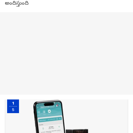
అందిస్తుంది
1
5