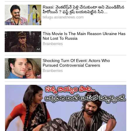
బయటకు వెళ్లినా వెంటనే అలర్ట్ వస్తుంది. మీరు నిర్ణయించిన
సమయాల్లో కారు కదిలితే నోటిఫికేషన్ అందుతుంది.
టోయింగ్ (Tow) చేసినా లేదా పరికరాన్ని తొలగించడానికి
ప్రయత్నించినా వెంటనే హెచ్చరిక వస్తుంది. 3D జైరోస్కోప్,
యాక్సిలరోమీటర్ సెన్సర్లతో భద్రతను మరింత పెంచారు.