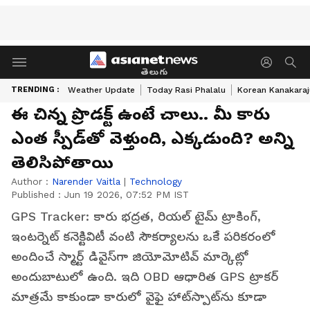
తెలుగు
TRENDING :
Weather Update
Today Rasi Phalalu
Korean Kanakaraj
ఈ చిన్న ప్రొడ‌క్ట్ ఉంటే చాలు.. మీ కారు
ఎంత స్పీడ్‌తో వెళ్తుంది, ఎక్క‌డుంది? అన్ని
తెలిసిపోతాయి
Author :
Narender Vaitla
|
Technology
Published :
Jun 19 2026, 07:52 PM IST
GPS Tracker: కారు భద్రత, రియల్ టైమ్ ట్రాకింగ్,
ఇంటర్నెట్ కనెక్టివిటీ వంటి సౌకర్యాలను ఒకే పరికరంలో
అందించే స్మార్ట్ డివైస్‌గా జియోమోటివ్ మార్కెట్లో
అందుబాటులో ఉంది. ఇది OBD ఆధారిత GPS ట్రాకర్
మాత్రమే కాకుండా కారులో వైఫై హాట్‌స్పాట్‌ను కూడా