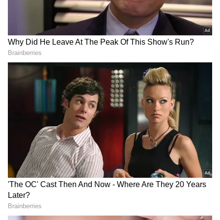
Image Credit :
Amazon.in
కారులో ఫ్రీ వైఫై సదుపాయం
జియోమోటివ్‌లో ఉన్న ప్రధాన ఆకర్షణ కారులో వైఫై
హాట్‌స్పాట్ సదుపాయం. మీ జియో మొబైల్ నంబర్‌లో ఉన్న
డేటా ప్లాన్‌ను ఇదే డివైస్ ఉపయోగిస్తుంది. దీంతో ప్రయాణ
సమయంలో కారులోనే హైస్పీడ్ ఇంటర్నెట్‌ను
ఉపయోగించుకోవచ్చు. ఒకేసారి గరిష్ఠంగా 8 డివైస్‌లను కనెక్ట్
చేసుకునే అవకాశం ఉంటుంది. కుటుంబ సభ్యులు, పిల్లలు
ప్రయాణ సమయంలో సులభంగా ఇంటర్నెట్‌ను
ఉపయోగించవచ్చు.