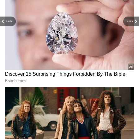
PREV
NEXT
Related Articles
EV scooter: ఫోన్ కంటే తక్కువ ధరలో స్కూటీ.. 150
కిలోమీటర్ల మైలేజ్, లైసెన్స్, రిజిస్ట్రేషన్ అవసరం లేదు