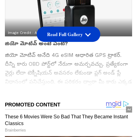
Image Credit :
Amazon.in
Read Full Gallery
జియో మోటివ్ అంటే ఏంటి?
జియో మోటివ్ అనేది 4G eSIM ఆధారిత GPS ట్రాకర్.
దీన్ని కారు OBD పోర్ట్‌లో నేరుగా అమర్చవచ్చు. ప్రత్యేకంగా
వైర్లు లేదా టెక్నీషియన్ అవసరం లేకుండా ప్ల‌గ్ అండ్ ప్లే
విధానంలో పనిచేస్తుంది. ఈ పరికరం ద్వారా మీ కారు ఎక్కడ
ఉందో 24 గంటల పాటు రియల్ టైమ్‌లో ట్రాక్ చేయవచ్చు.
జియోథింగ్స్ (JioThings) యాప్ ద్వారా అన్ని వివరాలు
మొబైల్‌లో కనిపిస్తాయి.
గూగుల్‌లో ఆసక్తికరమైన సమాచారం కోసం ఏసియానెట్ తెలుగు
ను మీ ఫ్రిఫర్డ్ సోర్స్ గా ఎంచుకోండి