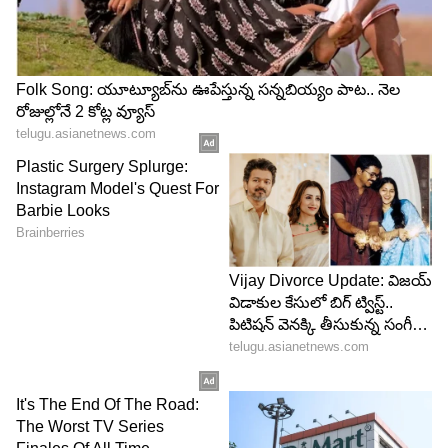
4
5
Image Credit :
Amazon.in
వాహన ఆరోగ్యంపై పూర్తి సమాచారం
ఈ పరికరం కేవలం ట్రాకింగ్‌కే పరిమితం కాదు. కారు
ఆరోగ్యంపై కూడా సమాచారం అందిస్తుంది. బ్యాటరీ వోల్టేజ్,
ఇంజిన్ లోడ్, కూలెంట్ ఉష్ణోగ్రత, ఎయిర్ ఇన్‌టేక్ టెంపరేచర్
వంటి వివరాలను తెలుసుకోవచ్చు. అంతేకాకుండా
వాహనంలో ఏర్పడే వివిధ సాంకేతిక లోపాలపై కూడా
హెచ్చరికలు అందుతాయి. దీంతో ముందుగానే సమస్యలను
గుర్తించి రిపేర్‌ ఖర్చులను తగ్గించుకోవచ్చు.