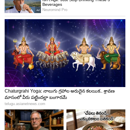
5
5
ఆమె సోదరుడు హర్విందర్ ఫోగట్ మాట్లాడుతూ.. "వినేష్
ఫోగ‌ట్ కు స్వాగతం పలికేందుకు విమానాశ్రయానికి చాలా
మంది చేరుకున్నారు. మా గ్రామంలో ఆమెకు స్వాగతం
పలకడానికి ప్రజలు కూడా వేచి చూస్తున్నారు. వినేష్‌ని
కలవడానికి, ఆమెను ప్రోత్సహించడానికి వారు ఉత్సాహంగా
ఉన్నారు" అని తెలిపారు.