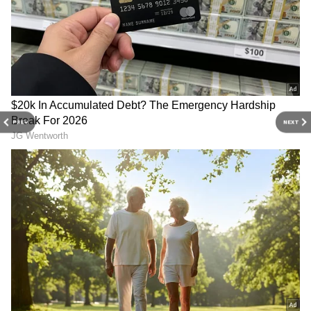
3
PREV
NEXT
5
Vinesh Phogat
శనివారం ఢిల్లీలోని ఇందిరా గాంధీ అంతర్జాతీయ
విమానాశ్రయానికి చేరుకున్న రెజ్లర్ వినేష్ ఫోగట్‌కు ఘన