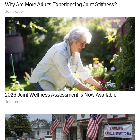
స్వాగతం లభించింది. వినేష్ రాజధానిలో అడుగుపెట్టడంతో
భద్రతను కట్టుదిట్టం చేశారు. అర్హ‌త‌న వేటు క్ర‌మంలో రజత
పతకం కోసం క్రీడల మధ్యవర్తిత్వ న్యాయస్థానాన్ని
ఆశ్రయించిన వినేష్ ఫోగట్ ఈ వారం ప్రారంభంలో
కొట్టివేయబడింది.