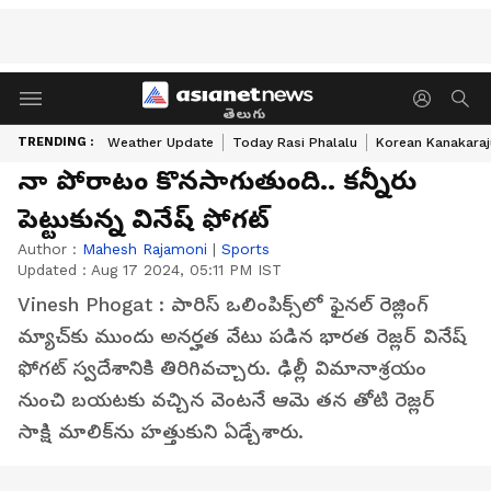
తెలుగు
TRENDING :
Weather Update
Today Rasi Phalalu
Korean Kanakaraj
నా పోరాటం కొనసాగుతుంది.. కన్నీరు
పెట్టుకున్న వినేష్ ఫోగట్
Author :
Mahesh Rajamoni
|
Sports
Updated :
Aug 17 2024, 05:11 PM IST
Vinesh Phogat : పారిస్ ఒలింపిక్స్‌లో ఫైన‌ల్ రెజ్లింగ్
మ్యాచ్‌కు ముందు అనర్హత వేటు పడిన భార‌త రెజ్ల‌ర్ వినేష్
ఫోగట్ స్వ‌దేశానికి తిరిగివ‌చ్చారు. ఢిల్లీ విమానాశ్రయం
నుంచి బయటకు వ‌చ్చిన వెంట‌నే ఆమె తన తోటి రెజ్లర్
సాక్షి మాలిక్‌ను హత్తుకుని ఏడ్చేశారు.