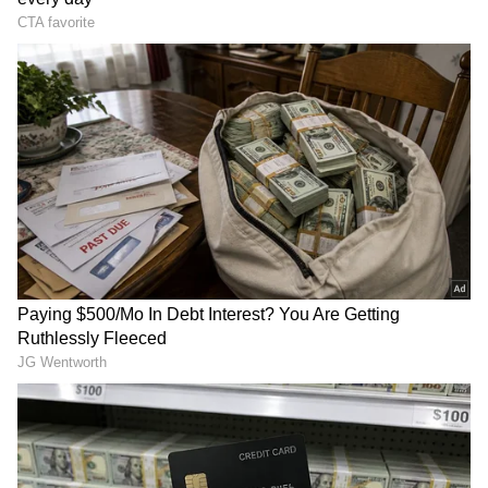
50 కేజీల ఫ్రీస్టైల్ రెజ్లింగ్ ఫైనల్లో వినేష్ 100 గ్రాములు అధిక
బరువుతో ఉండటంతో అనర్హత‌కు గుర‌య్యారు. వినేష్ పోగ‌ట్
కు స్వాగతం పలికేందుకు బజరంగ్ పునియా, సాక్షి
మాలిక్‌లతో సహా కుటుంబం, స్నేహితులతోపాటు చాలా
మంది అభిమానులు విమానాశ్రయం వ‌ద్ద‌కు వచ్చారు.