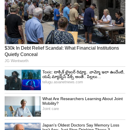
4
5
లండన్ ఒలింపిక్స్ కాంస్య పతక విజేత గగన్ నారంగ్,
పారిస్‌లో భారత కాంటెంజెంట్ చీఫ్ డి మిషన్‌గా పనిచేశారు,
విమానాశ్రయంలో వినేష్‌తో కలిసి ఛాంపియన్ అని పిలిచే
ఫోటోను పంచుకున్నారు. వినేష్ స్ఫూర్తికి ఒలింపిక్ పతకం
అవసరం లేదనీ, ఆమె త‌ర‌తరాలకు స్ఫూర్తిదాయకమని
కొనియాడారు.