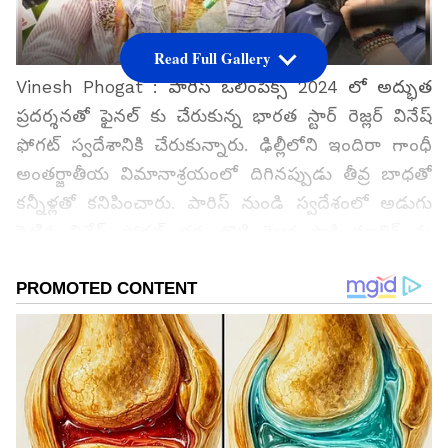
Read Full Gallery
Vinesh Phogat : పారిస్ ఒలింపిక్స్ 2024 లో అద్భుత
ప్ర‌ద‌ర్శ‌న‌తో ఫైన‌ల్ కు చేరుకున్న భార‌త స్టార్ రెజ్ల‌ర్ వినేష్
ఫోగ‌ట్ స్వ‌దేశానికి చేరుకున్నారు. ఢిల్లీలోని ఇందిరా గాంధీ
అంతర్జాతీయ విమానాశ్రయంలో దిగినప్పుడు తీవ్ర బాధ‌తో
కన్నీళ్లతో క‌నిపించారు. పారిస్ నుండి స్వ‌దేశంలో అడుగు
పెట్టిన వినేష్ ఫోగ‌ట్ త‌న తొటి రెజ్ల‌ర్ల సాక్షి మాలిక్ ను
హత్తుకుని బాధ‌ప‌డుతూ క‌న్నీరు పెట్టుకున్నారు.
గూగుల్‌లో ఆసక్తికరమైన సమాచారం కోసం ఏసియానెట్ తెలుగు
ను మీ ఫ్రిఫర్డ్ సోర్స్ గా ఎంచుకోండి