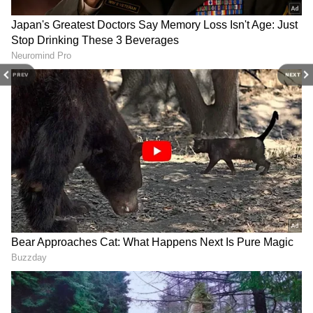
PREV
NEXT
Related Articles
కోటి రూపాయలతో ఇల్లు క‌ట్టే బ‌దులు, ఇలా చేయండి..
లైఫంతా కాలు మీద కాలు వేసుకొని బ‌త‌కొచ్చు