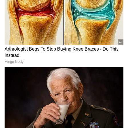
మైనర్ బాలికతో పెళ్లి ఏర్పాట్లు
విచారణలో 23 ఏళ్ల యువకుడికి కేవలం 15 ఏళ్ల బాలికతో
వివాహం నిశ్చయమైనట్లు బయటపడింది. పెళ్లి కోసం
కుటుంబ సభ్యులు ఏర్పాట్లు కూడా చేస్తున్నట్లు సమాచారం.
అయితే అధికారికంగా వివాహం ఇంకా జరగలేదు. ప్రీ-వెడ్డింగ్
షూట్ పూర్తయిన తర్వాత పెళ్లి కార్యక్రమం నిర్వహించేందుకు
సన్నాహాలు కొనసాగుతున్న సమయంలో ఈ విషయం
వెలుగులోకి వచ్చింది.