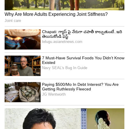
గ్రామానికి చేరుకుని పరిస్థితిని పరిశీలించింది. బాలిక
వయస్సుకు సంబంధించిన పత్రాలను తనిఖీ చేసి, ఆమె
మైనర్ అని నిర్ధారించింది.
4
5