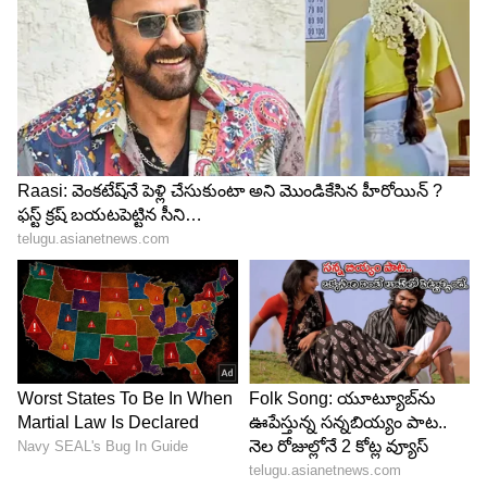
Image Credit :
Others
పెళ్లి జరగకముందే అడ్డుకున్న యంత్రాంగం
అధికారులు గ్రామానికి చేరుకునే సమయానికి వివాహం
జరిగినట్లు ఎలాంటి ఆధారాలు కనిపించలేదు. అయితే బాలిక
చేతిపై వరుడి పేరుతో గోరింటాకు ఉండటం, పెళ్లి ఏర్పాట్లు
జరుగుతున్న సంకేతాలు కనిపించాయి. దీంతో వెంటనే
వివాహ ప్రక్రియను నిలిపివేశారు. బాలికను రక్షణలోకి
తీసుకుని ఆమె భద్రత కోసం అవసరమైన చర్యలు చేపట్టారు.
బాల్య వివాహం జరగకుండా ముందుగానే అడ్డుకోవడంతో
అధికారులు ఊపిరి పీల్చుకున్నారు.