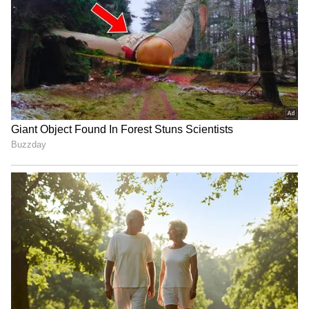
భార‌త్‌లో ప‌గ‌టిపూట కూడా బైక్ లైట్లు ఎందుకు
వెలుగుతున్నాయి.? ఈ నిబంధ‌న ఎందుకో తెలుసా.?
3
5
Image Credit :
Asianet News
కలెక్టర్ ఆదేశాలతో రంగంలోకి దిగిన అధికారులు
సోషల్ మీడియాలో చక్కర్లు కొడుతున్న ఫోటోలు జిల్లా కలెక్టర్
వివేక్ జాన్సన్ దృష్టికి చేరాయి. విషయం తీవ్రతను గుర్తించిన
ఆయన వెంటనే మహిళా, శిశు సంక్షేమ శాఖ అధికారులను
అప్రమత్తం చేశారు. అధికారుల బృందం బాలిక నివాస