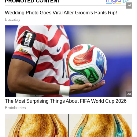
2
5
Image Credit :
X