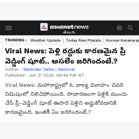
తెలుగు
TRENDING :
Weather Update
Today Rasi Phalalu
Korean Kanakaraj
Viral News: పెళ్లి రద్దుకు కారణమైన ప్రీ
వెడ్డింగ్ షూట్.. అసలేం జరిగిందంటే.?
Author :
Narender Vaitla
|
National
Published :
Jun 21 2026, 09:48 PM IST
Viral News: మహారాష్ట్రలో ఓ బాల్య వివాహం చివరి
నిమిషంలో నిలిచిపోయింది. సాధారణంగా పెళ్లికి ముందు
చేసే ప్రీ-వెడ్డింగ్ షూట్ ఈసారి పెళ్లిని అడ్డుకోవడానికి
కారణమైంది. ఇంతకీ ఏం జరిగిందంటే.?