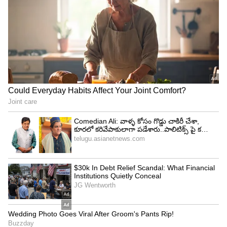
నవ్వులు పంచుతుంది. మొత్తం చూస్తే ఈ సిరీస్ ను గెటప్
శ్రీను నడిపించినట్లు అనిపిస్తుంది. గజపతి రాజు పాత్రలో,
ఊరిపెద్దగా నాగబాబు వావ్ అనిపించారు.