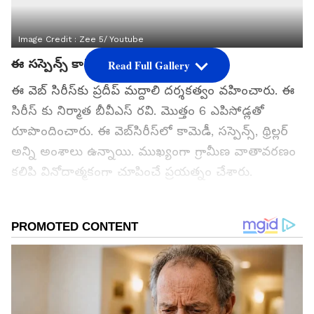
Image Credit :
Zee 5/ Youtube
ఈ సస్పెన్స్ కామెడీ థ్రిల్లర్ మెప్పించిందా?
Read Full Gallery
ఈ వెబ్ సిరీస్‍కు ప్రదీప్ మద్దాలి దర్శకత్వం వహించారు. ఈ
సిరీస్ కు నిర్మాత బీవీఎస్ రవి. మొత్తం 6 ఎపిసోడ్లతో
రూపొందించారు. ఈ వెబ్‌సిరీస్‌లో కామెడీ, సస్పెన్స్, థ్రిల్లర్
అన్ని అంశాలు ఉన్నాయి. ముఖ్యంగా గ్రామీణ వాతావరణం
కలిపి వినోదాత్మకంగా చూపించే ప్రయత్నం చేశారు.
గూగుల్‌లో ఆసక్తికరమైన సమాచారం కోసం ఏసియానెట్ తెలుగు
ను మీ ఫ్రిఫర్డ్ సోర్స్ గా ఎంచుకోండి