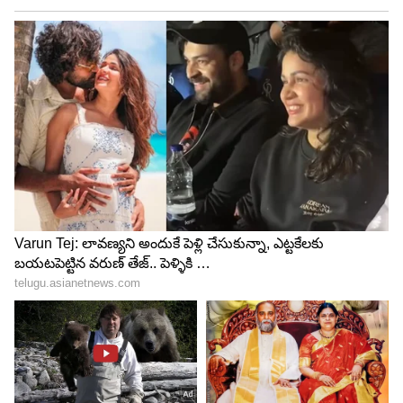
4
5
Image Credit :
Zee 5/ Youtube
కోడి పందెల చుట్టూనే కథ
గోదావరి ప్రాంతంలో కోడి పందెలనేవి ఒక ఎమోషనల్ థింగ్.
దాన్నే మెయిన్ ఎలిమెంట్ గా తీసుకుని కథ మలిచిన తీరు
బాగుంది. దానికి కథ మొత్తం కోడి పందెల చుట్టూనే
తిరుగుతుంది. కోడిని వెతికి క్రమంలో ఊర్లో జరుగుతున్న
ఘోరాలు, మూఢనమ్మకాలు, ఊరి పెద్దలే చేసే అరచకాలు
బయటపడుతాయి. సిరీస్ చూస్తున్న కొద్దీ సస్పెన్స్ లు
ఉంటాయి. చివరి వరకు ఒక్కో పాత్రపై మళ్లిస్తూ కథను