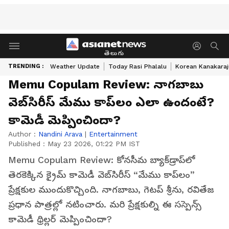
తెలుగు
TRENDING :
Weather Update
Today Rasi Phalalu
Korean Kanakaraj
Memu Copulam Review: నాగబాబు
వెబ్‌సిరీస్ మేము కాప్‌లం ఎలా ఉందంటే?
కామెడీ మెప్పించిందా?
Author :
Nandini Arava
|
Entertainment
Published :
May 23 2026, 01:22 PM IST
Memu Copulam Review: కోనసీమ బ్యాక్‌డ్రాప్‌లో
తెరకెక్కిన క్రైమ్ కామెడీ వెబ్‌సిరీస్ “మేము కాప్‌లం”
ప్రేక్షకుల ముందుకొచ్చింది. నాగబాబు, గెటప్ శ్రీను, రవితేజ
ప్రధాన పాత్రల్లో నటించారు. మరి ప్రేక్షకుల్ని ఈ సస్పెన్స్
కామెడీ థ్రిల్లర్ మెప్పించిందా?