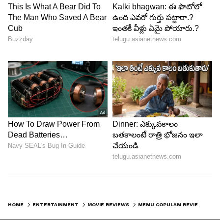
నడిపించారు.కోడి పందెలు ఆపించాలని అబ్బా అనే గ్రూప్
చేసే కామెడీ అంతగా పండలేదు. ఏదో ఇరికించినట్లుగా
ఉంది. ఎస్ ఐగా రవి నవ్వించి, ఏడిపిస్తారు.
5
5
Image Credit :
Zee 5/ Youtube
నటీ నటుల పనితీరు
అయితే సిరీస్ చూస్తున్న కొద్దీ..అక్కడక్కడా సాగదీతగా
అనిపిస్తుంది. దానికి తోడు ఇన్వెస్టిగేషన్ సీన్ అతికించినట్లు
HOME
ENTERTAINMENT
MOVIE REVIEWS
MEMU COPULAM REVIEW: నాగబాబు వెబ్‌సిరీస్ మేము కాప్‌లం ఎలా ఉందంటే? కామెడీ మెప్పించిందా?
ఉంటుంది. ఇంకాస్త కామెడీ పంచి ఉంటే హైలెట్ అయ్యేది.