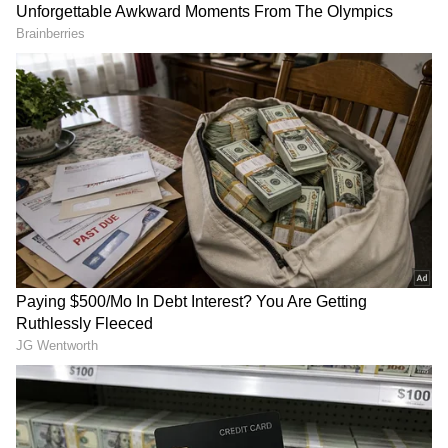
కథ ఏంటంటే..
మహాదేవపట్నం అనే గ్రామంలో గజపతి రాజు(నాగబాబు)
అనే వ్యక్తి చాలా ఉంటాడు. గ్రామంలో అతను చెప్పిందే
వేదం. అతని పందెం కోడి “సలార్ రాజు”ను కన్న కొడుక్కంటే
ఎక్కువగా చూసుకుంటారు గజపతి రాజు. ప్రతి సంక్రాంతి
జరిగే కోడి పందెల్లో గెలిచే సలార్ రాజు కనిపించకపోవడంతో
కథ మొదలవుతుంది. దానిని వెతికే బాధ్యత ఎస్ఐ రవి,
కానిస్టేబుల్ మోహన్‌(గెటప్ శ్రీను)లపై పడుతుంది. మిస్సింగ్
కేసులా కనిపించిన ఈ వ్యవహారం క్రమంగా గ్రామంలో
జరుగుతున్న అనుమానాస్పద ఘటనలు, చేతబడుల
ప్రచారం, అక్రమ వ్యవహారాల వైపు మళ్లుతుంది.