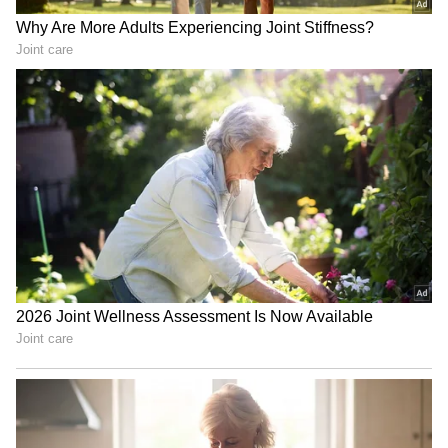
Peddi Movie: పెద్ది విధ్వంసం, రాంచరణ్ మూవీ
ట్రైలర్ పై గ్లోబల్ బ్యూటీ రివ్యూ.. తగలబెట్టేసిందిగా
3
5
Image Credit :
Zee 5/ Youtube
సిరీస్ కు ప్రధాన బలం రవి-మోహన్ కామెడీ
ఈ సిరీస్‌కు ప్రధాన బలం రవి-మోహన్ పాత్రల మధ్య వచ్చే
కామెడీ ట్రాక్. అమాయకత్వం, అతితెలివి కలిపిన పోలీస్
పాత్రల్లో రవితేజ , గెటప్ శ్రీను ఎప్పటిలానే తన కామెడీ
టైమింగ్ తో అలరించారు. కోడి కేసులో వారు చేసే హడావిడి