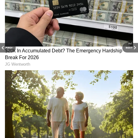
PREV
NEXT
Related Articles
Peddi Movie: పెద్దికి హిట్ టాక్ వస్తే ముందు లేచిపోయే
రికార్డ్ ఏది.. పుష్ప 2 ? ధురంధర్ 2?