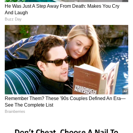
ను మీ ఫ్రిఫర్డ్ సోర్స్ గా ఎంచుకోండి
2
10