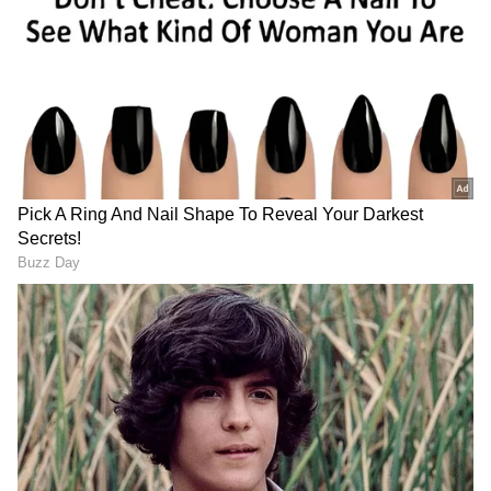
Kabzaa
స్టోరీ లైన్:
1947 నుంచి 1984 కాలంలో నడిచే ఈ కథని సిటీకి కొత్తగా
వచ్చిన భార్గవ్ భక్షి(కిచ్చా సుదీప్) పాయింటాఫ్ వ్యూలో
నేరేట్ చేస్తూంటారు. అప్పట్లో ఆర్కేశ్వర్(ఉపేంద్ర) అనే డాన్
ఉన్నాడని, అతను మాములు వాడు కాదని చెప్పటం
మొదలెడతాడు. ఉత్తర భారతదేశంలో సంగ్రామ్ అనే
గ్రామంలో పుట్టి పెరుగుతాడు అర్కేశ్వర్ (ఉపేంద్ర)..
స్వాతంత్ర్య యోధుడైన తన తండ్రి చనిపోవడంతో సౌత్