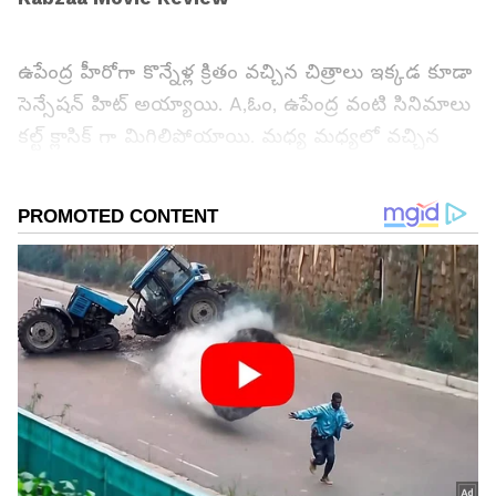
ఉపేంద్ర హీరోగా కొన్నేళ్ల క్రితం వచ్చిన చిత్రాలు ఇక్కడ కూడా
సెన్సేషన్ హిట్ అయ్యాయి. A,ఓం, ఉపేంద్ర వంటి సినిమాలు
కల్ట్ క్లాసిక్ గా మిగిలిపోయాయి. మధ్య మధ్యలో వచ్చిన
మరిన్ని సినిమాలు సైతం బాగానే ఆడాయి. అయితే ఈ
మధ్యన ఆయన తెలుగులో ‘సన్నాఫ్ సత్యమూర్తి’, ‘గని’
వంటి చిత్రాలలో క్యారక్టర్ ఆర్టిస్ట్ గా మారారు. ఆ తర్వాత
ఆయన స్పీడు తగ్గించారు. అయితే తాజాగా ఈ కబ్జా చిత్రం
టీజర్ వచ్చి ఆశ్చర్యపరిచింది. కేజీఎఫ్ పోలికలతో ట్రైలర్
వచ్చినా మంచి ఎక్సపెక్టేషన్స్ క్రియేట్ చేసింది. ఈ క్రమంలో
విడుదలైన ఈ చిత్రం ఆ అంచనాలను అందుకుందా..అసలు
ఈ కబ్జా కథేంటి..చూడదగ్గ సినిమాయేనా వంటి విషయాలు
రివ్యూలో చూద్దాం.
గూగుల్‌లో ఆసక్తికరమైన సమాచారం కోసం ఏసియానెట్ తెలుగు