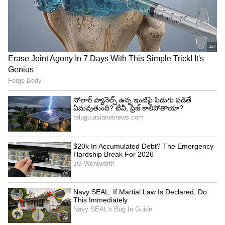
Kabzaa Trailer
విశ్లేషణ:
గత కొంతకాలంగా కన్నడ సినిమా కొత్త వెలుగు మొదలైంది.
ఇండియా మొత్తం కన్నడ పరిశ్రమ గురించి మాట్లాడుతోంది.
KGF, కాంతారా, 777 చార్లీ లు ట్రెండ్ సృష్టించాయి.
వీళ్లందరిలోకి రాకీ భాయ్ స్పెషల్ గా నిలబడి ఎంటర్టైన్మంట్
పంచాడు. అయితే మన పరిశ్రమలలో ఉన్న సమస్య
ఏమిటంటే...హిట్ కు చవకబారు అనుకరణ. ఈ సారీ అదే
జరిగింది. కేజీఎఫ్ ని మళ్లీ తీయాలనుకున్నారు. అలాంటి
సక్సెస్ ని రీక్రియేట్ చేయాలనుకుంటే ఎప్పుడూ సమస్య