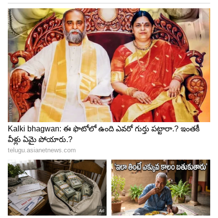
రాదు. అది పద్దతి కూడా కానీ అదే సినిమాని మళ్లీ
తీయటమెందుకు. ఒరిజనల్ మార్కెట్ లో దొరుకుతుంటే
డూప్లికేట్ కు విలువేది. ఉపేంద్ర వంటి బహుముఖ ప్రజ్ఞాశాలి,
కిచ్చా సుదీప్ వంటి సూపర్ స్టార్ కూడా ఈ కేజీఎఫ్
మాయలో పడి బయిటకు రాలేకపోయారు. మరో భాయ్ ని
తెరపై లాంచ్ చేసి దేశవ్యాప్తంగా కలెక్షన్స్
కుమ్మేయాలనుకున్నారు. కానీ చూసి వారి పరిస్దితి వేరే
విధంగా ఉంది.