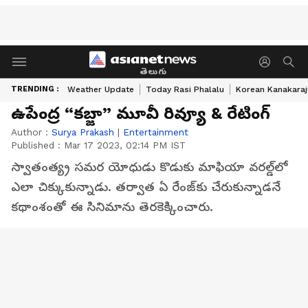
తెలుగు
TRENDING :
Weather Update
Today Rasi Phalalu
Korean Kanakaraj
ఉపేంద్ర “కబ్జా” మూవీ రివ్యూ & రేటింగ్
Author :
Surya Prakash
|
Entertainment
Published :
Mar 17 2023, 02:14 PM IST
స్వాతంత్య్ర స‌మ‌ర యోధుడు కొడుకు మాఫియా వ‌రల్డ్‌లో
ఎలా చిక్కుకున్నాడు. త‌ర్వాత ఏ రేంజ్‌కు చేరుకున్నాడ‌నే
క‌థాంశంతో ఈ సినిమాను తెర‌కెక్కించారు.