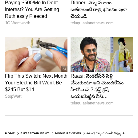
4
10
Kabzaa
HOME
ENTERTAINMENT
MOVIE REVIEWS
ఉపేంద్ర “కబ్జా” మూవీ రివ్యూ & రేటింగ్