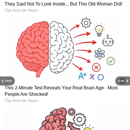
జార్జ్ కుట్టీ ఫ్యామిలీని వెంటాడుతూనే ఉంటాయి. తను టెన్షన్‌
పడుతుంటాడు. ఇందులో ఆయన హీరో హరి(బీజూ
మీనన్‌)తో సినిమా చేస్తాడు. అది పెద్ద హిట్‌ అవుతుంది. ఆ
ఆనందంలో తన పెద్ద కూతురు మ్యారేజ్‌ చేయాలని ప్లాన్‌
చేస్తుంటారు. కానీ వరుసగా రిజెక్ట్స్ అవుతుంటారు. ఎవరో
వీరి గురించి, కేసు గురించి చెప్పి పెళ్లి సంబంధాలను
చెడగొడుతుంటారు. దీని వెనకాల ఎవరున్నారనేది
తెలుసుకునే పనిలో ఉంటాడు జార్జ్ కుట్టి. మరోవైపు
ఎట్టకేలకు కూతురుకి పెళ్లి సంబంధం కుదురుతుంది. ఒక
ఎన్‌ఆర్‌ఐ సంబంధం ఓకే అవుతుంది. పెళ్లి ఏర్పాట్లు
PREV
NEXT
జరుగుతుంటాయి. ఇంతలో ఈ కేసుని మళ్లీ ఓపెన్‌ చేస్తారు.
కొన్ని ఆధారాలు దొరకడంతో మళ్లీ ఇన్వెస్టిగేషన్‌ స్టార్ట్
చేస్తారు. ఈ సారి ఇందులో ఐజీ ఇన్‌వాల్వ్ అవుతారు.
అలాగే చనిపోయిన వరుణ్‌ ఫాదర్‌ ప్రభాకర్‌(సిద్ధిఖీ) కూడా
వస్తాడు. తన భార్య మానసిక పరిస్థితి చూడలేక ఎలాగైనా
జార్జ్ కుట్టీ ఫ్యామిలీకి శిక్ష పడాలని ప్రయత్నిస్తుంటాడు. పెళ్లిని