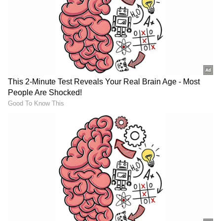
ఆపే ప్రయత్నం చేస్తారు. మరి అది సాధ్యమైందా? జార్జ్ కుట్టీ
ఫ్యామిలీకి శిక్ష పడిందా? జార్జ్ కుట్టి తన ఫ్యామిలీని
కాపాడుకునేందుకు ఏం చేశాడు? ఈ కేసులో ఎలాంటి ట్విస్ట్
లు చోటు చేసుకున్నాయనేది మిగిలిన కథ.