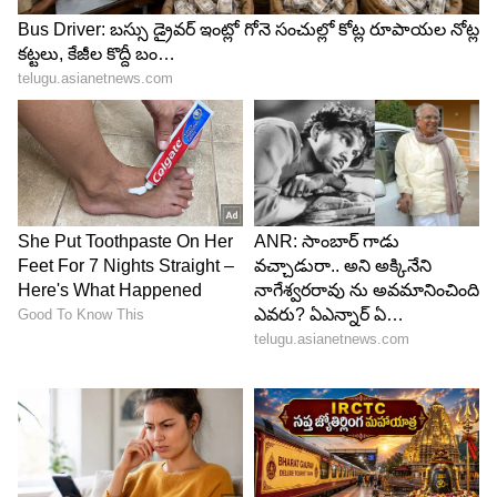
దాన్ని మించిన ట్విస్ట్ లు, టర్న్ లు ఉంటాయని అంతా
భావించారు. కానీ ఆ స్థాయిలో `దృశ్యం 2` లేదని
చెప్పొచ్చు. సినిమా ప్రారంభం నుంచి చాలా స్లోగా
సాగుతుంది. కథ ముందే తెలియడంతో ఇందులో కథనం
ఊహించినట్టుగానే ఉంటుంది. దీనికితోడు కథలో ఇంటెన్సిటీ
మూడ్‌ని క్రియేట్‌ చేయడానికి దర్శకుడు చాలా టైమ్‌
తీసుకున్నారు. దీంతో స్లోగా సాగుతుంది. బోరింగ్‌గా
ఉంటుంది. మధ్య మధ్యలో థ్రిల్‌ ఎలిమెంట్లు ఒకటి రెండు
యాడ్‌ చేశారు. కానీ అవి పెద్దగా కిక్‌ ఇవ్వవు. మొదటి భాగం
వరకు టైమ్‌ పాస్‌లాగానే తీసుకెళ్లారు. ఏమాత్రం ఇంట్రెస్టింగ్‌
అంశాలు కనిపించవు. కాకపోతే ఆ కేసుకి సంబంధించిన
చర్చ మాత్రం నడుస్తూనే ఉంది. దాన్ని కవర్‌ చేయడానికి
హీరో చేసే ప్రయత్నాలు ఆకట్టుకుంటాయి. ఇక ఇంటర్వెల్‌
ట్విస్ట్ థ్రిల్లింగ్‌గా ఉంటుంది. ఆ తర్వాత ఏం జరగబోతుందనే
ఇంట్రెస్ట్ క్రియేట్‌ చేస్తుంది. సెకండాఫ్‌లో వేగం పెరిగింది. పెళ్లి