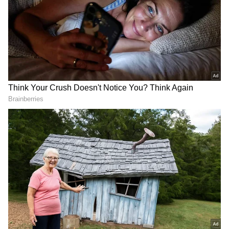
6
Image Credit :
Asianet News
దృశ్యం 3 మూవీ కథ
దృశ్యం సినిమా కథ అందరికి తెలిసిందే. తన కూతురుపై
అఘాయిత్యానికి పాల్పడబోయిన కుర్రాడు వరుణ్‌ని జార్జ్
కుట్టి(మోహన్‌ లాల్‌) కూతురు అంజు(అన్సిబా హాసన్‌)
కొట్టడంతో అతను చనిపోతాడు. ఈ కేసులో తన ఫ్యామిలీని
కాపాడుకునేందుకు చేసే ప్రయత్నం, ఎత్తులకుపై ఎత్తులే ఈ
మూవీ అనేది తెలిసిందే. ఇప్పుడు సీక్వెల్‌లో దానికి
కొనసాగింపుని చూపించారు. రెండో పార్ట్ లో కేసు క్లోజ్‌
అవుతుంది. కానీ ఆ నీడ, దాని అనుమానాలు, వాటి ప్రభావం