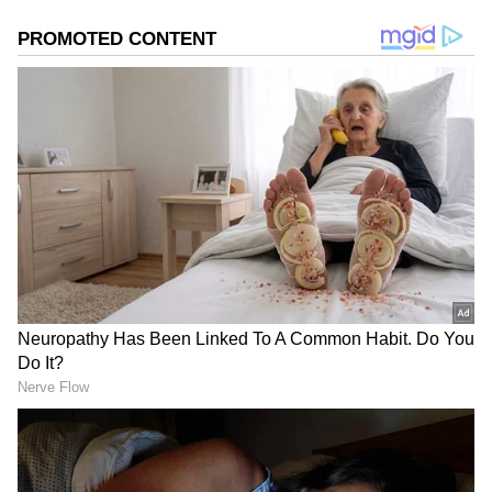
గూగుల్‌లో ఆసక్తికరమైన సమాచారం కోసం ఏసియానెట్ తెలుగు
ను మీ ఫ్రిఫర్డ్ సోర్స్ గా ఎంచుకోండి
2