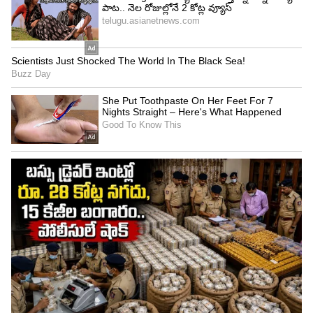
3
6
Image Credit :
Asianet News
దృశ్యం 3 మూవీ విశ్లేషణ
దృశ్యం సినిమా తన ఫ్యామిలీని కాపాడుకునేందుకు హీరో
చేసే పోరాటమే ఈ చిత్రం. తన తెలివితో, ఎత్తులకు పై
ఎత్తులు వేయడమే సినిమా. గత రెండు చిత్రాల మంచి
ఆదరణ పొందాయి. ఇప్పుడు మూడో పార్ట్ కూడా అదే
తరహాలో ఎంగేజ్‌ చేసిందా? ట్విస్ట్ లు, టర్న్ లతో సాగిందా?
అవి ఆడియెన్స్ ని ఆకట్టుకున్నాయా? అంటే ఆ స్థాయిలో
లేదనే చెప్పాలి. ఒక తరహా కథతో మొదటి రెండు భాగాలు
చూడటంతో మూడో పార్ట్ పై మరింత అంచనాలున్నాయి.