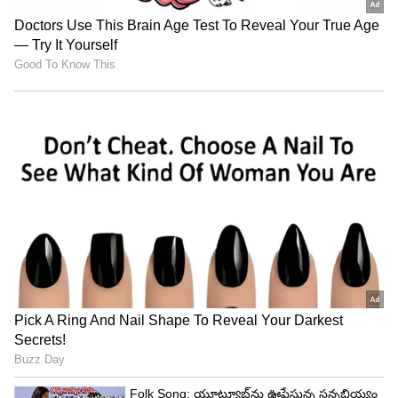
Related Articles
Roja Selvamani : రోజా లగ్జరీ కార్ల కలెక్షన్ చూస్తే షాక్
అవ్వాల్సిందే..! ఏఏ కార్లు, ఎన్ని ఉన్నాయో తెలుసా..?
Balakrishna: బాలయ్య జాతకంలో అతి పెద్ద గండం,
ఆదివారం ఆయన అస్సలు చేయకూడని పని ఏదో
తెలుసా?