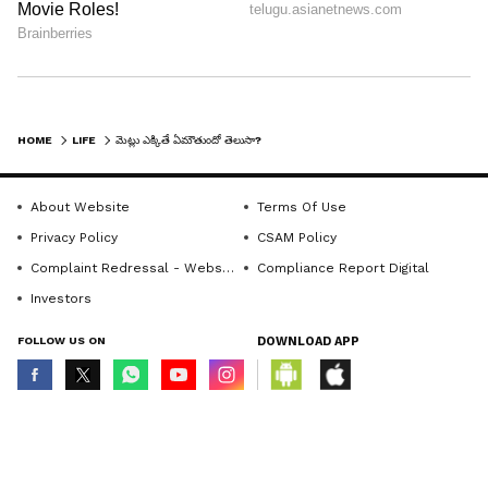
4
HOME
LIFE
మెట్లు ఎక్కితే ఏమౌతుందో తెలుసా?
About Website
Terms Of Use
రోజుకు ఎన్ని మెట్లు ఎక్కాలి?
Privacy Policy
CSAM Policy
ఆరోగ్య నిపుణుల ప్రకారం.. ఒకేసారి పొడవైన మెట్లు ఎక్కాలి.
Complaint Redressal - Website
Compliance Report Digital
లేదా కనీసం 50 మెట్లను ఎక్కాలని సాధారణంగా సిఫార్సు
Investors
చేయబడింది. మిమ్మల్ని అలసిపోకుండా చేసే కష్టం, పొడవు
FOLLOW US ON
DOWNLOAD APP
మొత్తాన్ని ఎంచుకుని మెట్లను ఎక్కితే మీ ఆరోగ్యానికి ఏ
డోకా ఉండదు.
© Copyright 2026 Asianxt Digital Technologies Private Limited (Formerly
known as Asianet News Media & Entertainment Private Limited) | All Rights
LATEST VIDEOS
Reserved