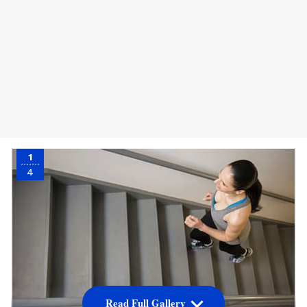
1
4
Read Full Gallery