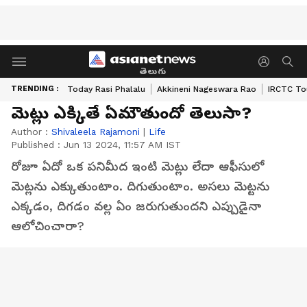
తెలుగు
TRENDING :
Today Rasi Phalalu
Akkineni Nageswara Rao
IRCTC To
మెట్లు ఎక్కితే ఏమౌతుందో తెలుసా?
Author :
Shivaleela Rajamoni
|
Life
Published :
Jun 13 2024, 11:57 AM IST
రోజూ ఏదో ఒక పనిమీద ఇంటి మెట్లు లేదా ఆఫీసులో
మెట్లను ఎక్కుతుంటాం. దిగుతుంటాం. అసలు మెట్టను
ఎక్కడం, దిగడం వల్ల ఏం జరుగుతుందని ఎప్పుడైనా
ఆలోచించారా?