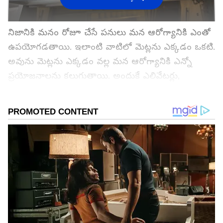
నిజానికి మనం రోజూ చేసే పనులు మన ఆరోగ్యానికి ఎంతో
ఉపయోగడతాయి. ఇలాంటి వాటిలో మెట్లను ఎక్కడం ఒకటి.
అవును మెట్లను ఎక్కడం వల్ల మన ఆరోగ్యానికి ఎన్నో
ప్రయోజనాలను కలుగుతాయి. అందుకే ఎలివేటర్లు,
ఎస్కలేటర్లకు బదులుగా మెట్లనే ఎక్కాలని ఆరోగ్య
నిపుణులు చెబుతుంటారు. మెట్లను ఎక్కి దిగే వారు
ఆరోగ్యంగా ఉంటారని ఆరోగ్య నిపుణులు చెప్తుంటారు. 30
నిమిషాల మితమైన తీవ్రమైన శారీరక వ్యాయామం మొత్తం
ఆరోగ్యానికి ఎంతో ప్రయోజనకరంగా ఉంటుందని ఆరోగ్య
నిపుణులు అంటున్నారు. కానీ వ్యాయామం చేసే టైం చాలా
తక్కువ మందికి ఉంటుంది. ఇలాంటి వారు పనిలో పనిగా
మెట్లను ఎక్కి దిగితే సరిపోతుంది. అవును మెట్లను ఎక్కడం
వల్ల కూడా మీరు ఫిట్ గా, ఆరోగ్యంగా ఉంటారు.