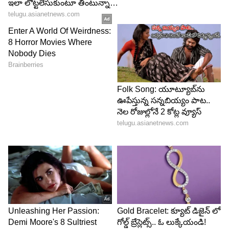
కలుగుతుంది. ఇది మీ దృక్పథాన్ని,ఆత్మవిశ్వాసాన్ని
మెరుగుపరుస్తుంది.
4