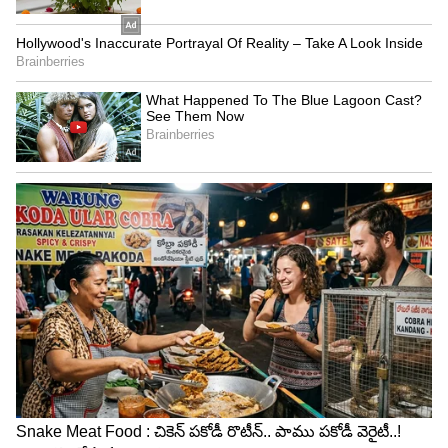
3
4
మెట్లు ఎక్కడం వల్ల మన శారీరక ఆరోగ్యానికే కాదు
మానసిక ఆరోగ్యానికి కూడా ప్రయోజనాలు
కలుగుతాయంటున్నారు ఆరోగ్య నిపుణులు. మెట్లు ఎక్కడం
వల్ల మీ మనస్సు ప్రశాంతంగా ఉంటుంది. ఒత్తిడి చాలా
వరకు తగ్గుతుందని డాక్టర్లు చెప్తున్నారు. ఇది రోజువారీ
పనుల నుంచి మనకు అవసరమైన విశ్రాంతిని అందిస్తుంది.
అలాగే మెట్లు ఎక్కడం వల్ల మీకు మంచి అనుభూతి