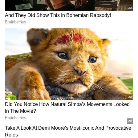
గూగుల్‌లో ఆసక్తికరమైన సమాచారం కోసం ఏసియానెట్ తెలుగు
ను మీ ఫ్రిఫర్డ్ సోర్స్ గా ఎంచుకోండి
2