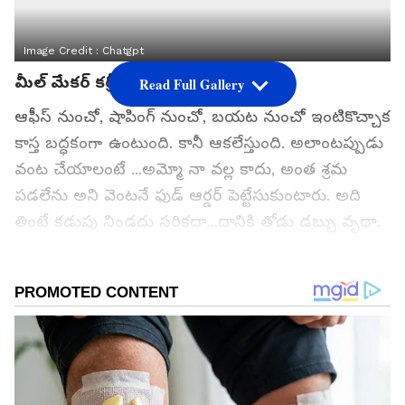
Image Credit :
Chatgpt
మీల్ మేకర్ కర్రీ
Read Full Gallery
ఆఫీస్ నుంచో, షాపింగ్ నుంచో, బయట నుంచో ఇంటికొచ్చాక
కాస్త బద్ధకంగా ఉంటుంది. కానీ ఆకలేస్తుంది. అలాంటప్పుడు
వంట చేయాలంటే ...అమ్మో నా వల్ల కాదు, అంత శ్రమ
పడలేను అని వెంటనే ఫుడ్ ఆర్డర్ పెట్టేసుకుంటారు. అది
తింటే కడుపు నిండదు సరికదా...దానికి తోడు డబ్బు వృథా.
అందుకే ఆర్డర్ పెట్టుకునేముందు ఈ మీల్ మేకర్ కర్రీ ట్రై
చేయండి. ప్లేట్ ఖాళీ చేయాల్సిందే. ఒక్క మెతుక్కూడా
వదలరు.
గూగుల్‌లో ఆసక్తికరమైన సమాచారం కోసం ఏసియానెట్ తెలుగు
ను మీ ఫ్రిఫర్డ్ సోర్స్ గా ఎంచుకోండి