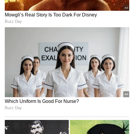
పొట్లం బిర్యానీ.. ఎవరైనా ఫిదా అవ్వాల్సిందే..
3
4
Image Credit :
Chatgpt
తయారీ విధానం
ముందుగా మీల్ మేకర్ నానబెట్టుకోవాలి. పోపు వేగి
టమాటాలు మగ్గే టైంలో అవి నానబెట్టేస్తే సరి. ఇప్పుడు పాన్
పెట్టి అందులో కాస్త ఆయిల్ వేసి అందులో ఆవాలు, జీలకర్ర,
కొంచెం శనగపప్పు వేసుకుని వేయించాలి. ఇప్పుడు అందులో
కప్పు ఉల్లిపాయ, నాలుగు పచ్చిమిర్చి వేసి వేగాక అల్లం