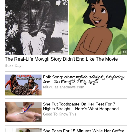
వెల్లుల్లి పేస్ట్ వేయాలి. అది పచ్చివాసన పోయాక కొత్తిమీర,
కరివేపాకు వేసి జస్ట్ మెత్తబడ్డాక...అందులో టమాటాలు వేసి
మగ్గించాలి. కాస్త ఉప్పు, పసుపు వేసుకుంటే త్వరగా
మగ్గుతుంది. ముందే కొత్తిమీర, కరివేపాకు వేస్తే దాని ఫ్లేవర్
కూరకు అంటుకుంటుంది. టమాటాలు మగ్గాక దాంట్లో
నానబెట్టుకున్న కప్పు మీల్ మేకర్ వేసుకుని కలుపుకోవాలి.
కాసేపు మూత పెట్టి వదిలేయాలి. ఆ తర్వాత ఉప్పు, పసుపు,
కారం, ధనియాల పొడి, గరం మసాలా వేసుకుని వాటికి
పట్టేదాకా కలుపుతూ ఉండాలి. అవి వేగాక నూనె తేలుతుంటే
అప్పుడు 2 కప్పుల నీళ్లు పోసుకుని ఉడికించుకోవాలి.
అంతే..