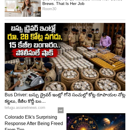
4
4
Image Credit :
Chatgpt
ఘుమఘుమలాడే మీల్ మేకర్ కర్రీ రెడీ