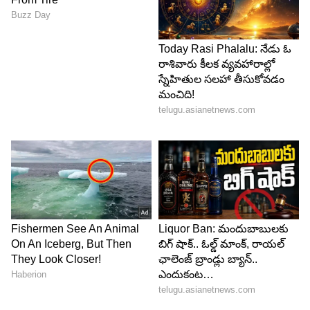
xరుచిగా, ఘుమఘుమలాడే మీల్ మేకర్ కర్రీ రెడీ. ఒక్క
ముద్దకే మీరు ఫట్. అంత బాగుంటుంది. కాస్త నెయ్యి
వేసుకుని తింటే ఇంకా అదిరిపోద్ది. ఈసారి మీ ఇంట్లో
కూరగాయలు ఉన్నా కూడా ఈ కర్రీ ట్రై చేయండి. ఇకపై
కూరగాయలు తినరింక.
LATEST VIDEOS