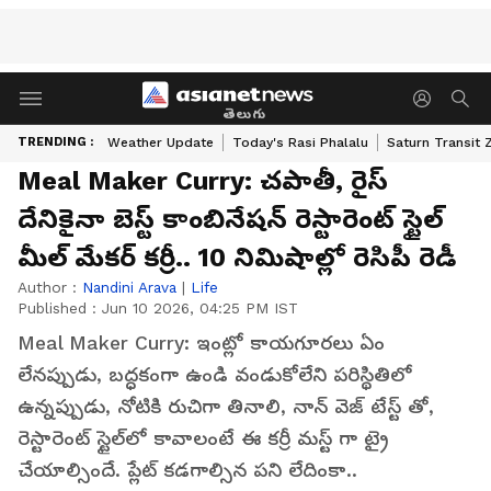
తెలుగు
TRENDING :
Weather Update
Today's Rasi Phalalu
Saturn Transit 
Meal Maker Curry: చపాతీ, రైస్
దేనికైనా బెస్ట్ కాంబినేషన్ రెస్టారెంట్ స్టైల్
మీల్ మేకర్ కర్రీ.. 10 నిమిషాల్లో రెసిపీ రెడీ
Author :
Nandini Arava
|
Life
Published :
Jun 10 2026, 04:25 PM IST
Meal Maker Curry: ఇంట్లో కాయగూరలు ఏం
లేనప్పుడు, బద్ధకంగా ఉండి వండుకోలేని పరిస్థితిలో
ఉన్నప్పుడు, నోటికి రుచిగా తినాలి, నాన్ వెజ్ టేస్ట్ తో,
రెస్టారెంట్ స్టైల్‍లో కావాలంటే ఈ కర్రీ మస్ట్ గా ట్రై
చేయాల్సిందే. ప్లేట్ కడగాల్సిన పని లేదింకా..