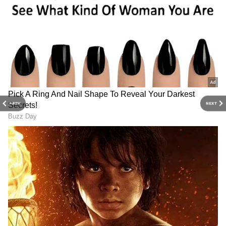
PREV
NEXT
Related Articles
Chandramukhi Chicken Fry: నార్మల్ చికెన్ ఫ్రై
బోర్ కొట్టిందా? ఈ చంద్రముఖి చికెన్ ఫ్రై ట్రై చేయండి..
టేస్ట్ అదిరిపోద్ది
Chicken Biryani: 30 నిమిషాల్లో ఘుమఘుమలాడే