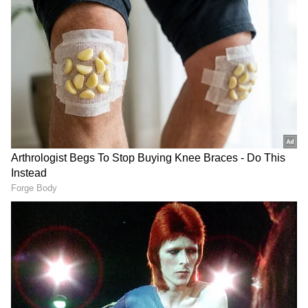
మనుగడ సాధ్యమవుతుంది.
గూగుల్‌లో ఆసక్తికరమైన సమాచారం కోసం ఏసియానెట్ తెలుగు
ను మీ ఫ్రిఫర్డ్ సోర్స్ గా ఎంచుకోండి