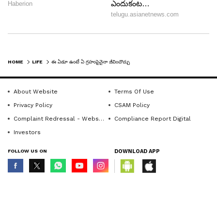
Follow Us
పనిచేస్తున్నారు. బిజినెస్, లైఫ్ స్టైల్ వార్తలను రాస్తున్నారు.
ఈయనకు జ్యోతిష్యం, జాతకం, ఆధ్యాత్మికం తదితర రంగాల్లోనూ
ప్రావీణ్యం ఉంది.
HOME
LIFE
ఈ ఏడూ ఉంటే ఏ గ్రహంపైనైనా జీవించొచ్చు
About Website
Terms Of Use
Privacy Policy
CSAM Policy
Complaint Redressal - Website
Compliance Report Digital
Investors
FOLLOW US ON
DOWNLOAD APP
© Copyright 2026 Asianxt Digital Technologies Private Limited (Formerly
DOWNLOAD APP
known as Asianet News Media & Entertainment Private Limited) | All Rights
Reserved