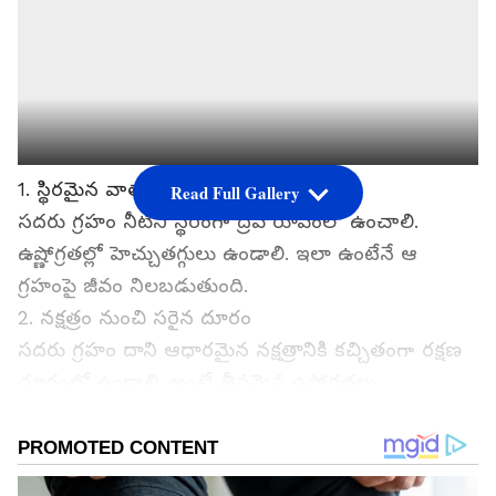
1. స్థిరమైన వాతావరణం..
Read Full Gallery
సదరు గ్రహం నీటిని స్థిరంగా ద్రవ రూపంలో ఉంచాలి.
ఉష్ణోగ్రతల్లో హెచ్చుతగ్గులు ఉండాలి. ఇలా ఉంటేనే ఆ
గ్రహంపై జీవం నిలబడుతుంది.
2. నక్షత్రం నుంచి సరైన దూరం
సదరు గ్రహం దాని ఆధారమైన నక్షత్రానికి కచ్చితంగా రక్షణ
దూరంలో ఉండాలి. అంటే తీవ్రమైన ఉష్ణోగ్రతలు
ఉండకూడదు. నీటిని స్థిరంగా ఉంచేంత దూరంలోనే సదరు
గ్రహం ఉండాలి. దీని వల్ల గ్రహంపై నీరు మరిగిపోవడం, లేక
గడ్డకట్టుకుపోకుండా ఉంటుంది. అప్పుడు మాత్రమే జీవం