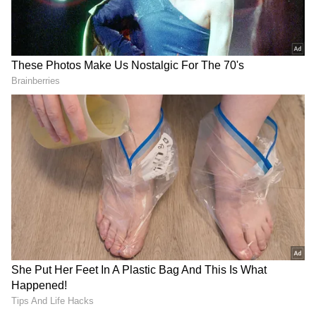
2
4
3. దట్టమైన వాతావరణం
గ్రహం చుట్టూ ఉన్న వాతావరణంలో ఆక్సిజన్, కార్బన్ డై
ఆక్సైడ్ వంటి వాయువులు కచ్చితంగా ఉండాలి. ఇవి
పొరలుగా ఉండి అంతరిక్షంలోని ప్రమాదకర రేడియేషన్
నుంచి గ్రహాన్ని కాపాడతాయి.
4.రక్షిత అయస్కాంత క్షేత్రం
అయస్కాంత క్షేత్రం హానికరమైన రేడియేషన్ నుంచి గ్రహాన్ని
కాపాడుతుంది. అంతేకాకుండా సౌర గాలుల వల్ల