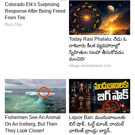
LATEST VIDEOS
ABOUT THE AUTHOR
Naga Surya Phani Kumar
NS
ఫణి కుమార్ తొమ్మిదేళ్లకు పైగా జర్నలిజంలో ఉన్నారు. అనేక
సంస్థల్లో పొలిటికల్, బిజినెస్, లైఫ్ స్టైల్ విభాగాల్లో పనిచేశారు.
‘ఈనాడు’ సంస్థలో తొమ్మిదేళ్లుగా రాజకీయ వార్తలను కవర్ చేశారు.
ప్రస్తుతం ‘ఆసియా నెట్ న్యూస్ తెలుగు’లో సీనియర్ సబ్ ఎడిటర్‌గా