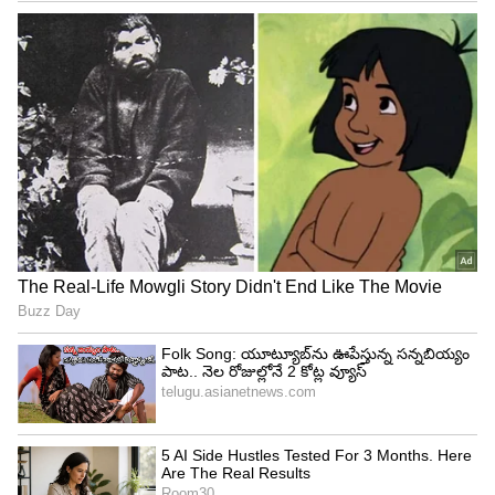
ఏ గ్రహంపైనైనా జీవం మనుగడ సాగించాలంటే అనేక రకాల
శక్తుల కలయిక అవసరం. అవి నక్షత్ర శక్తి, ఉష్ణ శక్తి, వాయు
శక్తి, ఇతర గ్రహాల మధ్య దూరం మొదలైనవి. ఇవన్నీ
సక్రమంగా పనిచేస్తేనే జీవం పుట్టుక, మనుగడ
సాధ్యమవుతుందని శాస్త్రవేత్తలు చెబుతున్నారు.