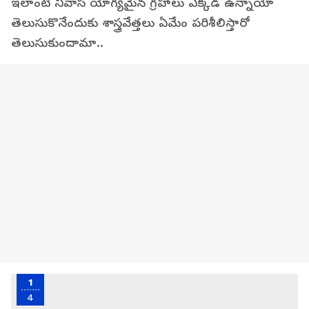
ఇలాంటి నివాస యోగ్యమైన గ్రహాలు ఎక్కడ ఉన్నాయో
తెలుసుకొనేందుకు శాస్త్రవేత్తలు ఏమేం పరిశీలిస్తారో
తెలుసుకుందామా..
1
4