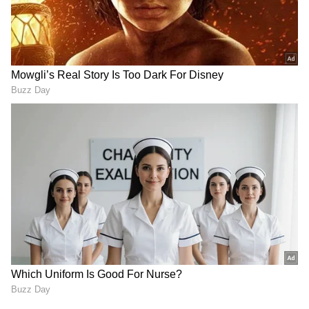
3
4
5. నీటి లభ్యత అత్యవసరం..
జీవం మనుగడ సాగించాలంటే ద్రవ రూపంలో ఉండే నీరు
అత్యవసరం. ఆహారం లేకపోయినా జీవులు కొన్ని రోజుల
వరకు బతకగలవు. కానీ నీరు లేకపోతే వెంటనే
చనిపోతాయి. అందువల్ల సదరు గ్రహంపై నీటి ఉనికి కోసం
శాస్త్రవేత్తలు పరీక్షలు చేస్తారు.
6. శక్తి వనరుల కలయిక అవసరం..