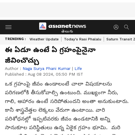
తెలుగు
TRENDING :
Weather Update
Today's Rasi Phalalu
Saturn Transit 
ఈ ఏడూ ఉంటే ఏ గ్రహంపైనైనా
జీవించొచ్చు
Author :
Naga Surya Phani Kumar
|
Life
Published :
Aug 08 2024, 05:50 PM IST
ఒక గ్రహంపై జీవం ఉండాలంటే చాలా విషయాలను
పరిగణలోకి తీసుకోవాల్సి ఉంటుంది. ముఖ్యంగా నీరు,
గాలి, ఆహారం ఉంటే సరిపోతుందని అంతా అనుకుంటారు.
కానీ శాస్త్రవేత్తల లెక్కలు వేరుగా ఉంటాయి. వారి
పరిశోధనల్లో ఇప్పటివరకు జీవం ఉండటానికి అన్ని
సానుకూల పరిస్థితులు ఉన్న ఏకైక గ్రహం భూమి. మరి