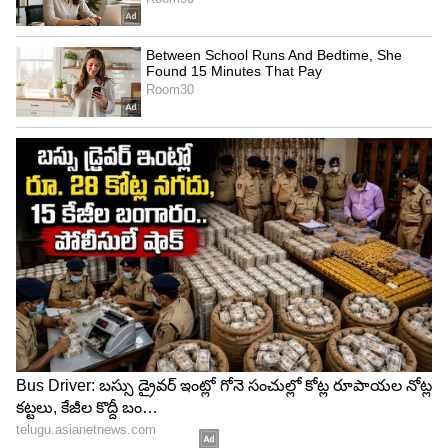
4
4
7.భౌగోళిక మార్పులుండాలి..
అగ్ని పర్వతాలు ఎంతో ప్రమాదకరమని అందరూ భావిస్తారు.
కాని అవి బద్దలవుతూ ఉండాలి. అప్పడు మాత్రమే
వాయువులు రీసైక్లింగ్ అవుతాయి. పర్వతాలు కూడా
కాలానుగుణంగా మార్పులు చెందాలి. ఇతర గ్రహాలపై
ఇలాంటి వాతావరణం కోసం శాస్త్రవేత్తలు పరిశోధనలు
చేస్తారు.