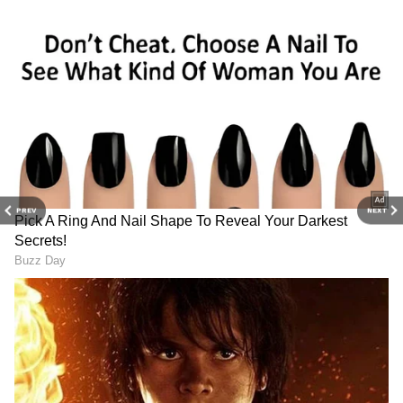
వాతావరణం దెబ్బతినకుండా రక్షిస్తుంది.
PREV
NEXT