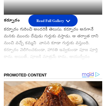
కర్పూరం
Read Full Gallery
కర్పూరం గురించి అందరికీ తెలుసు. కర్పూరం అనగానే
మనకు ముందు దేవుడు గుర్తుకు వస్తాడు. ఆ తర్వాత దాని
నుంచి వచ్చే కమ్మని వాసన కూడా గుర్తుకు వస్తుంది.
కర్పూరం వెలిగించకుండా, హారతి ఇవ్వకుండా పూజ పూర్తి
కాదు. అయితే.. పూజకి మాత్రమే కాదు.. ఆయుర్వేదం
ప్రకారం.. చాలా రకాల ఆరోగ్య సమస్యలను
తగ్గించడంలోనూ కర్పూరం కీలక పాత్ర పోషిస్తుంది.
చాలా రకాల వ్యాధులను తగ్గించడంలో కర్పూరంను
ఉపయోగిస్తారని మీరు వినే ఉంటారు. కానీ... మనల్ని
రోజంతా తాజాగా ఉంచడానికీ, మన అందాన్ని పెంచడానికి
కూడా ఈ కర్పూరం పని చేస్తుందని మీకు తెలుసా?