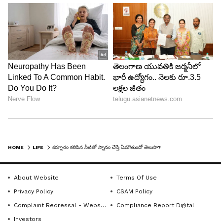
కర్పూరాన్ని గోరువెచ్చని నీటిలో వేసి స్నానం చేస్తే అలసట,
నీరసం తగ్గుతాయి. యాక్టివ్‌గా మారతారు. అది కొత్త శక్తిలా
పనిచేస్తుంది. ఈ నీటి నుంచి వచ్చే మంచి సువాసన వల్ల..
మనసు ప్రశాంతంగా ఉంటుంది. రాత్రిపూట ఇలా చేస్తే మంచి
నిద్ర పడుతుంది. (గమనిక: ఇంటర్నెట్‌లో లభించిన
సమాచారం ఆధారంగా ఈ వివరాలు మీకు అందిస్తున్నాం.
కంటెంట్ సమాచార ప్రయోజనాల కోసం మాత్రమే.
AsianetNewsTelugu.com ఎలాంటి పురోగతికి బాధ్యత
వహించదు.)
HOME
LIFE
కర్పూరం కలిపిన నీటితో స్నానం చేస్తే ఏమౌతుందో తెలుసా?
LATEST VIDEOS
About Website
Terms Of Use
Privacy Policy
CSAM Policy
Complaint Redressal - Website
Compliance Report Digital
Investors