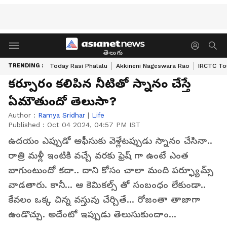
తెలుగు
TRENDING :
Today Rasi Phalalu
Akkineni Nageswara Rao
IRCTC To
కర్పూరం కలిపిన నీటితో స్నానం చేస్తే
ఏమౌతుందో తెలుసా?
Author :
Ramya Sridhar
|
Life
Published :
Oct 04 2024, 04:57 PM IST
ఉదయం ఎప్పుడో ఆఫీసుకు వెళ్లేటప్పుడు స్నానం చేసినా..
రాత్రి మళ్లీ ఇంటికి వచ్చే వరకు ఫ్రెష్ గా ఉంటే ఎంత
బాగుంటుందో కదా.. దాని కోసం చాలా మంది పర్ఫ్యూమ్స్
వాడతారు. కానీ... ఆ కెమికల్స్ తో సంబంధం లేకుండా..
కేవలం ఒక్క చిన్న వస్తువు చేర్చితే... రోజంతా తాజాగా
ఉండొచ్చు. అదేంటో ఇప్పుడు తెలుసుకుందాం...