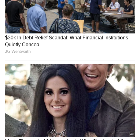
3
4
కర్పూరం