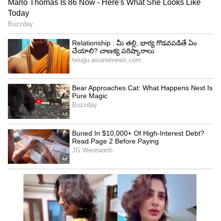
స్నానం చేసేటప్పుడు కర్పూరం వాసన మానసిక ఒత్తిడిని,
ఆందోళనను తగ్గిస్తుంది. ఈ రోజుల్లో చేసే పనిలో ఒత్తిడితో
బాధపడేవారు చాలా మంది ఉన్నారు. వారు స్నానం
చేసేటప్పుడు ఈ కర్పూరాన్ని వినియోగిచడం వల్ల.. ఆ ఒత్తిడి
నుంచి బయటపడే అవకాశం చాలా ఎక్కువగా ఉంటుంది.
స్ట్రెస్ రిలీఫ్ గా అనిపిస్తుంది. అంతేకాదు.. చాలా రకాల
శారీరక సమస్యలను కూడా తగ్గిస్తుంది. తలనొప్పి,
వెన్నునొప్పి కూడా తగ్గుతాయి. కీళ్ల నొప్పులు, పుండ్లతో
బాధపడేవారు తరచూ స్నానం చేస్తే మంచి ఉపశమనం
లభిస్తుంది.