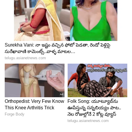
4
4
కర్పూరం స్నానం