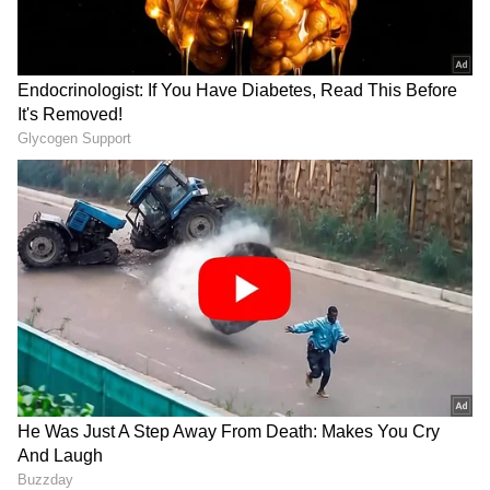
2
4
స్నానం
మనం రోజూ స్నానం చేస్తాం. అయితే.. స్నానం చేసిన ఒక
గంటకే.. ఆ ఫ్రెష్ నెస్ తగ్గిపోతుంది. చెమట వాసన కూడా
రావడం మొదలౌతుంది. ఆ వాసనను కంట్రోల్ చేయడానికి
పర్ఫ్యూమ్స్, డియోడ్రెంట్స్ వాడతాం. అవి కూడా మరో
గంటను ఫ్రెష్ గా ఉంచగలవు. అంతే.. కానీ.. మనం స్నానం
చేసే సమయంలో చిన్న కర్పూరం ముక్కను ఆ స్నానం
నీటిలో వేసి కలిపి చేయడం వల్ల... రోజంతా ఫ్రెష్ గా