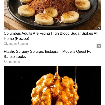
అదెలాగో ఇప్పుడు మనం తెలుసుకుందాం..
గూగుల్‌లో ఆసక్తికరమైన సమాచారం కోసం ఏసియానెట్ తెలుగు
ను మీ ఫ్రిఫర్డ్ సోర్స్ గా ఎంచుకోండి