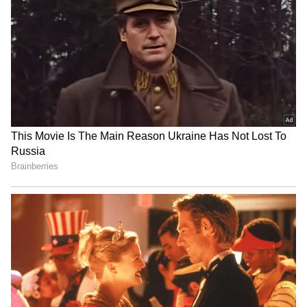
5
ఈ ప్రమాదకర పరిస్థితి నుంచి రక్షణ పొందడం ఎలా?
మీకు కావాల్సిన ఫుడ్ ను గాజు సీసాలు, బాటిల్స్ లోనే
ప్యాక్ చేయించుకోవాలి. ఒకవేళ మీరు రెస్టారెంట్ నుంచి
ఏదైనా పార్సిల్ తెచ్చుకోవాలనుకుంటే శ్రమ అనుకోకుండా
మీరే గాజు లేదా స్టీల్ డబ్బాలు, బాక్సులు తీసుకెళ్లాలి.
వాటిల్లో మీరు ఆర్డర్ చేసిన ఫుడ్ తీసుకొని వెళ్లాలి.
మీ ఇళ్లలో ఇప్పటికే ప్లాస్టిక్ డబ్బాల్లో స్టోర్ చేసిన పచ్చళ్లు,
చట్నీలు, ఊరగాయల లాంటి వాటిని వెంటనే ఆ ప్లాస్టిక్