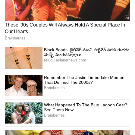
డబ్బాల్లోంచి తీసేయండి. వెంటనే వాటిని గాజు లేదా స్టీల్
పాత్రల్లోకి మార్చేయండి. ఇలా చేయడం వల్ల ఫుడ్ లో ప్లాస్టిక్
కలవడాన్ని కొంతైనా తగ్గించుకోవచ్చు.