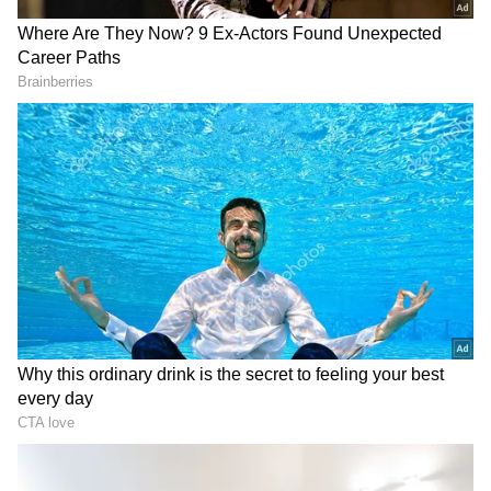
గూగుల్‌లో ఆసక్తికరమైన సమాచారం కోసం ఏసియానెట్ తెలుగు
ను మీ ఫ్రిఫర్డ్ సోర్స్ గా ఎంచుకోండి
2
5