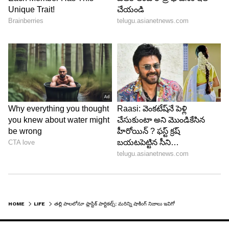
రెండింతలు పెరుగుతోంది. వెంటనే ఈ పనులు ఆపేయాలి.
పదేపదే వేడి చేసిన ఆహారం తినడం మానేయాలి. BPA
లైనింగ్ ఉన్న వస్తువుల వినియోగాన్ని వెంటనే ఆపేయాలి.
న్యూస్ పేపర్స్, ప్లాస్టిక్ డబ్బాలు, కవర్లలో ప్యాకింగ్ చేసే
ఇచ్చే టిఫెన్స్ కాని, మీల్స్ కాని తినడం మానేయాలి. న్యూస్
పేపర్స్ పై ఉండే కెమికల్స్ వేడివేడి ఆహార పదార్థాలతో
రసాయన చర్య జరిపి హానికర పదార్థాలుగా మారిపోతాయి.
ముఖ్యంగా ఆయిల్ గా ఉన్న ఫుడ్ ను ఇలాంటి న్యూస్
పేపర్స్, ప్లాస్టిక్ కవర్లలో ప్యాక్ చేసి తీసుకెళ్లడం మానేయాలి.
5
5
HOME
LIFE
తల్లి పాలలోనూ ప్లాస్టిక్ పార్టికల్స్: మరిన్ని షాకింగ్ నిజాలు ఇవిగో