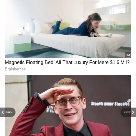
ప్రమాదకర రసాయనాలు ఫుడ్ లో కలవడానికి అనేక
కారణాలు ఉన్నాయి. వాటిలో ముఖ్యమైనవి ఆహారాన్ని
బాగా వేడిచేయడం. ఇలా చేయడం వల్ల ఆ ఫుడ్ తిన్న
వారికి ఎసిడిటీ పెరుగుతుంది. కొవ్వు పదార్థాలు
పేరుకుపోతాయి. అవన్నీ ఈ ప్రమాదకర ప్లాస్టిక్ కెమికల్స్ ను
శరీరంలో నిల్వగా ఉండిపోవడానికి కారణమవుతున్నాయి.
మరో ముఖ్య విషయం ఏమిటంటే చిన్న చిన్న ప్లాస్టిక్ కవర్లు,
PREV
NEXT
బాక్సుల్లో ప్యాకింగ్ చేస్తున్న ఆహారం బాగా
కలుషితమవుతోందని నివేదికలు చెబుతున్నాయి.