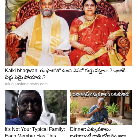
4
5
సాధారణంగా మైక్రోవేవ్ లో వేడి చేసిన ఫుడ్ సేఫ్ అని
అందరూ అనుకుంటారు. అయితే చాలా సందర్భాల్లో
మైక్రోవేవ్ లో వండిన ఫుడ్ ను మళ్లీ మళ్లీ వేడి చేసి
తింటుంటారు. ఇదే ఆరోగ్య సమస్యలకు అసలు కారణం.
ఇలా చేయడం వల్ల భవిష్యత్తులో తీవ్రమైన, ప్రాణాంతకమైన
రోగాలు వచ్చే ప్రమాదం ఉంటుంది. అంతేకాకుండా ఇలాంటి
మైక్రోవేవ్ లో హీట్ చేసిన ఫుడ్ ఐటమ్స్ ను ప్లాస్టిక్ కవర్లు,
డబ్బాల్లో ప్యాకింగ్ చేసి ఇస్తుంటారు. దీని వల్ల సమస్య