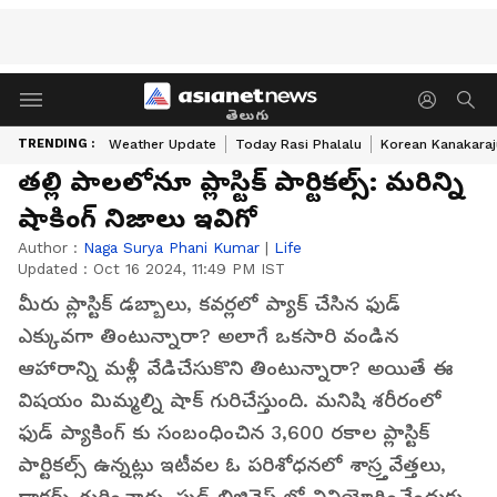
తెలుగు
TRENDING :
Weather Update
Today Rasi Phalalu
Korean Kanakaraj
తల్లి పాలలోనూ ప్లాస్టిక్ పార్టికల్స్: మరిన్ని
షాకింగ్ నిజాలు ఇవిగో
Author :
Naga Surya Phani Kumar
|
Life
Updated :
Oct 16 2024, 11:49 PM IST
మీరు ప్లాస్టిక్ డబ్బాలు, కవర్లలో ప్యాక్ చేసిన ఫుడ్
ఎక్కువగా తింటున్నారా? అలాగే ఒకసారి వండిన
ఆహారాన్ని మళ్లీ వేడిచేసుకొని తింటున్నారా? అయితే ఈ
విషయం మిమ్మల్ని షాక్ గురిచేస్తుంది. మనిషి శరీరంలో
ఫుడ్ ప్యాకింగ్ కు సంబంధించిన 3,600 రకాల ప్లాస్టిక్
పార్టికల్స్ ఉన్నట్లు ఇటీవల ఓ పరిశోధనలో శాస్ర్తవేత్తలు,