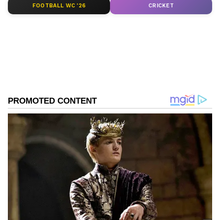
FOOTBALL WC '26
CRICKET
వాటిల్లో అత్యంత ప్రమాదకరమైన, విషపూరితమైన
కాంపౌండ్స్ ఉన్నాయి. అవి PFAS, బిస్
ఫినాల్(bisphenol), మెటల్స్(metals),
థాలేట్స్(phthalates),అస్థిర కర్బన సమ్మేళనాలు(volatile
organic compounds) మొదలైనవి. వీటి వల్ల క్యాన్సర్,
హార్మోన్ ప్రాబ్లమ్స్ లాంటి సీరియస్ హెల్త్ ప్రాబ్లమ్స్ వస్తాయి.
పీర్(Peer) నివేదిక ప్రకారం ప్యాకేజింగ్ వల్ల కొన్ని ప్రమాదకర
రసాయనాలు ఆహారంలో కలుస్తున్నాయని తేలింది. ఈ
పరిస్థితికి కారణం కేవలం ప్లాస్టిక్ ఉపయోగించడమేనని
నిపుణులు అభిప్రాయపడుతున్నారు.