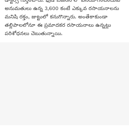
డాక్టర్స్ గుర్తించారు. ఫుడ్ బిజినెస్ లో వినియోగించేందుకు
అనుమతులు ఉన్న 3,600 కంటే ఎక్కువ రసాయనాలను
మనిషి రక్తం, జుట్టులో కనుగొన్నారు. అంతేకాకుండా
తల్లిపాలలోనూ ఈ ప్రమాదకర రసాయనాలు ఉన్నట్లు
పరిశోధనలు చెబుతున్నాయి.