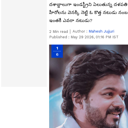
దశాబ్దాలుగా ఇండస్ట్రీని ఏలుతున్న దళపతి 
హీరోలను వెనక్కి నెట్టి ఓ కొత్త నటుడు నం
ఇంతకీ ఎవరా నటుడు?
Author :
Mahesh Jujjuri
2
Min read
Published :
May 29 2026, 01:16 PM IST
1
6