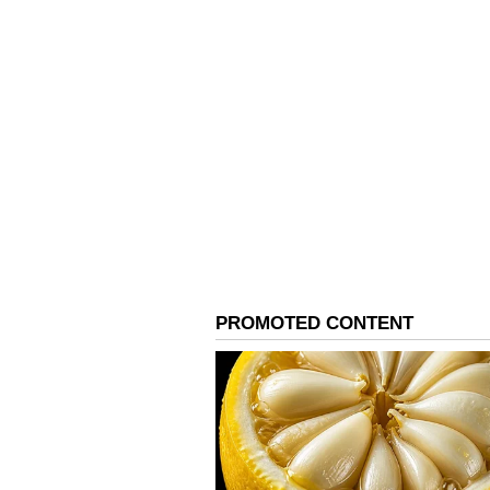
సాధారణంగా IMDb పాపులర్ యాక్టర్స్ లిస్ట్‌లో
ఉంటాయి. కానీ ఈ వారం అంతా రివర్స్ అయింది!
అద్భుత నటనతో యుధ్వీర్ అహ్లావత్ ఈ వారం
4
6