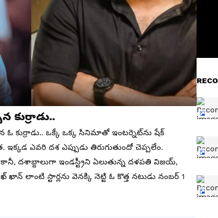
RECO
న కుర్రాడు..
 ఓ కుర్రాడు.. ఒక్కే ఒక్క సినిమాతో ఇంటర్నెట్‌ను షేక్
ంత. ఇక్కడ ఎవరి దశ ఎప్పుడు తిరుగుతుందో చెప్పలేం.
రు. కానీ, దశాబ్దాలుగా ఇండస్ట్రీని ఏలుతున్న దళపతి విజయ్,
 ఖాన్ లాంటి స్టార్లను వెనక్కి నెట్టి ఓ కొత్త నటుడు నంబర్ 1