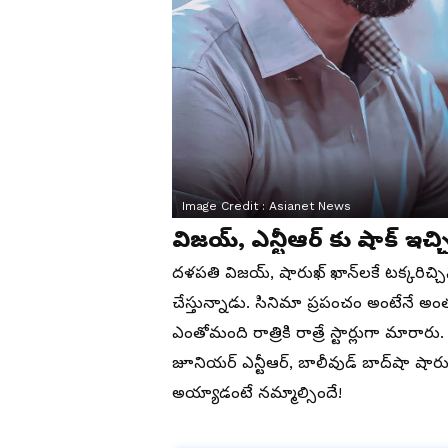
Image Credit :
Asianet News
విజయ్, ఎన్టీఆర్ కు షాక్ ఇచ్చి
దళపతి విజయ్, షారుఖ్ ఖాన్‌లకే టక్కరిచ్చిన
చేస్తున్నాడు. సినిమా ప్రపంచం అంటేనే అ
ఎంతోమంది రాత్రికి రాత్రే స్టార్లుగా మారా
జూనియర్ ఎన్టీఆర్, బాలీవుడ్ బాద్‌షా షారుఖ్
అయ్యాడంటే నమ్మాల్సిందే!