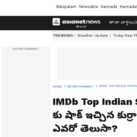
Malayalam
Newsable
Kannada
Kannada
తాజా వార్తలు
ఎ
TRENDING :
Weather Update
Today Rasi P
IMDB TOP INDIAN STARS: సీఎం 
HOME
ENTERTAINMENT
IMDb Top Indian S
కు షాక్ ఇచ్చిన కుర్ర
ఎవరో తెలుసా?