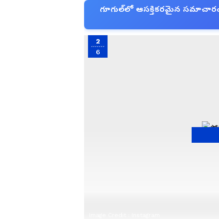
గూగుల్‌లో ఆసక్తికరమైన సమాచారం కో
2
6
Image Credit :
Instagram