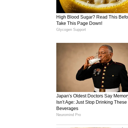
Image Credit :
Instagram
ఇండియాన్ స్టార్స్ ను వెనక్కి నె
కేవలం మొదటి స్థానం పొందడమే కాదు, అతను వెన
లిస్ట్‌లో విశ్వ సుందరి ఐశ్వర్య రాయ్ బచ్
పడిపోయారు. గ్లోబల్ స్టార్ జూనియర్ ఎన్టీ
టాప్ 30లో కూడా లేరు. దీన్ని బట్టి ఈ యువ