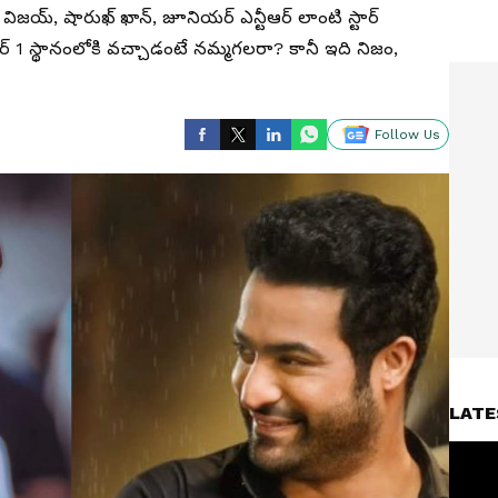
విజయ్, షారుఖ్ ఖాన్, జూనియర్ ఎన్టీఆర్ లాంటి స్టార్
బర్ 1 స్థానంలోకి వచ్చాడంటే నమ్మగలరా? కానీ ఇది నిజం,
Follow Us
LATE