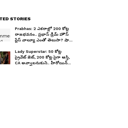
TED STORIES
Prabhas: 2 ఎకరాల్లో 200 కోట్ల
రాజభవనం.. ప్రభాస్ డ్రీమ్ హౌస్
ప్లేస్ వాల్యూ ఎంతో తెలుసా? షాక్
అవుతారు..
Lady Superstar: 50 కోట్ల
ప్రైవేట్ జెట్, 200 కోట్ల పైగా ఆస్తి,
CA అవ్వాలనుకుని.. హీరోయిన్
అయిన బ్యూటీ ఎవరు?