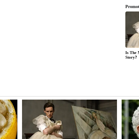
 షారుఖ్, సల్మాన్ లేదా సౌత్ సూపర్‌స్టార్ల పేర్లు టాప్‌లో
 నెట్‌ఫ్లిక్స్‌లో రిలీజైన 'కర్తవ్య' (Sector 36) సినిమాలో
 "మోస్ట్ పాపులర్ ఇండియన్ సెలబ్రిటీ"గా నిలిచాడు.