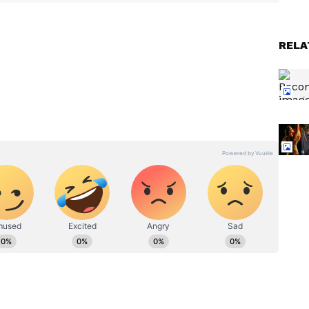
ష్టిస్తున్న ఆ నటుడి పేరు యుధ్వీర్ అహ్లావత్ (Yudhvir
RELA
ు?' అనిపించవచ్చు. కానీ, లేటెస్ట్ IMDb (ఇంటర్నెట్ మూవీ
్ మామూలుగా లేదు.
కోట్ల
Lady Superstar: 50 కోట్ల ప్రైవేట్
ౌస్ ప్లేస్
జెట్, 200 కోట్ల పైగా ఆస్తి, CA
క్
అవ్వాలనుకుని.. హీరోయిన్ అయిన
బ్యూటీ ఎవరు?