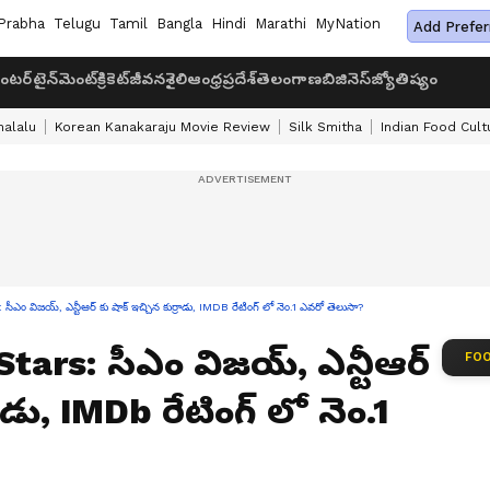
Prabha
Telugu
Tamil
Bangla
Hindi
Marathi
MyNation
Add Prefer
ంటర్‌టైన్‌మెంట్
క్రికెట్
జీవనశైలి
ఆంధ్రప్రదేశ్
తెలంగాణ
బిజినెస్
జ్యోతిష్యం
halalu
Korean Kanakaraju Movie Review
Silk Smitha
Indian Food Cult
విజయ్, ఎన్టీఆర్ కు షాక్ ఇచ్చిన కుర్రాడు, IMDB రేటింగ్ లో నెం.1 ఎవరో తెలుసా?
tars: సీఎం విజయ్, ఎన్టీఆర్
FOO
ాడు, IMDb రేటింగ్ లో నెం.1