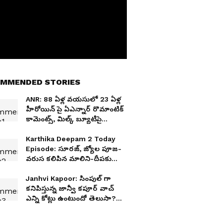
MMENDED STORIES
ANR: 88 ఏళ్ల వయసులో 23 ఏళ్ల
హీరోయిన్ పై ఏఎన్నార్ రొమాంటిక్
కామెంట్స్, మిల్క్ బ్యూటీపై
మనసుపడ్డ హీరో..
Karthika Deepam 2 Today
Episode: సూరజ్, జ్యోల పూజ-
వరుస కలిపిన మాలిని-దీపకు
మాలిని ఆఫర్-కార్తీక్ షాక్
Janhvi Kapoor: సింపుల్ గా
కనిపిస్తున్న జాన్వీ కపూర్ వాచ్
ఎన్ని కోట్లు ఉంటుందో తెలుసా?
షాక్ అవుతారు?