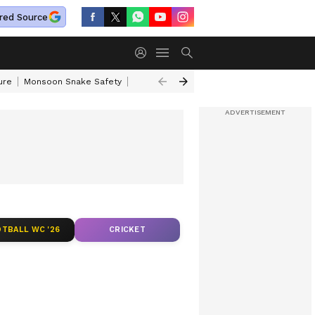
red Source
ure
Monsoon Snake Safety
Akkineni Nageswara Rao
IRCTC Tour Pac
TBALL WC '26
CRICKET