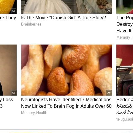
ట్టిన కుర్రాడు..
క్కి నెట్టిన స్టార్ల లిస్ట్ చూస్తే ఆశ్చర్యపోవాల్సిందే. ఈ
చన్ 3వ స్థానంలో ఉండగా, తమిళ 'దళపతి' విజయ్ 4వ స్థానానికి
ఆర్ 24వ స్థానంలో, బాలీవుడ్ కింగ్ ఖాన్ షారుఖ్, అలియా భట్
 నటుడి క్రేజ్ ఏంటో అర్థం చేసుకోవచ్చు.