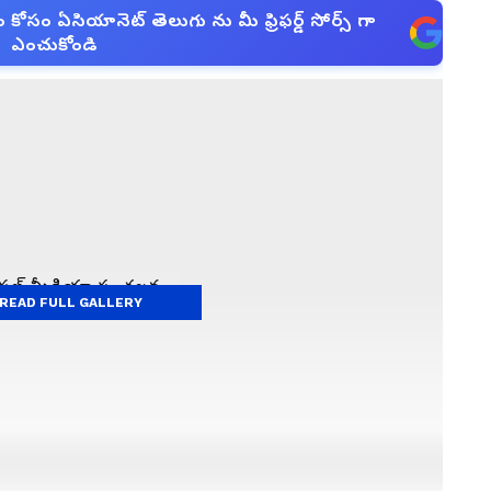
సం ఏసియానెట్ తెలుగు ను మీ ఫ్రిఫర్డ్ సోర్స్ గా
ఎంచుకోండి
READ FULL GALLERY