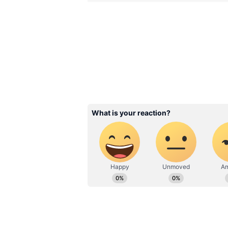
సోషల్ మీడియా సంచలనం..
సోషల్ మీడియాలో ఇప్పుడు పెద్ద సంచలనం సృ
Ahlawat). ఈ పేరు వినగానే 'ఎవరబ్బా ఇతన
డేటాబేస్) లిస్ట్‌లో ఇతను చేసిన మ్యాజిక
Related Articles
Prabhas: 2 ఎకరాల్లో 200 
రాజభవనం.. ప్రభాస్ డ్రీమ్ హ
వాల్యూ ఎంతో తెలుసా? షా
అవుతారు..