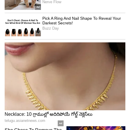
ఇదే స్థానంలో వెన్నెల ఉంటే నువ్వు ఇలాగే చేయగలవా?
అని అడుగుతాడు. అప్పుడు రామ ఆ పుస్తకాలని అక్కడ
నుంచి తీసి, ఈ పుస్తకంలో అక్షరాలు జానకి గారి కల నిజం
చేయడానికి ఉపయోగపడతాయి అనుకున్నాను.కానీ మన
కొట్టులో పొట్లాలు కట్టడానికి పనికొస్తాయని అనుకోలేదు
అమ్మ అని చెప్పి ఆ పుస్తకాలను అక్కడి నుంచి తీసేసాడు.
ఈ లోగ మళ్ళీక, మనసులో మీరందరూ ఒప్పిస్తే కరిగిపోయి
జానకిని చదువుకోమంటారు అనుకుంటున్నారేమో.
5
6