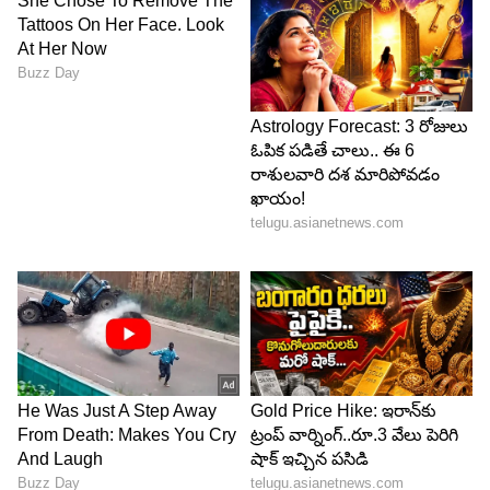
అది జరగని పని. అని సంబరపడిపోతూ ఉంటుంది. ఈలోగా
రామ ఆ పుస్తకాలను పట్టుకుని గడప దాటుతూ ఉండగా
జ్ఞానాంబ రామని ఆపి, లోపలికి రమ్మని చెప్పి, ఇప్పుడు
ఇల్లు ఇంత అన్యోన్యంగా ఉన్నది అంటే దానికి కారణం ఇంటి
కోసం చదువుని వదిలేసిన నా పెద్దకొడుకే. కానీ ఈరోజు, నా
భార్య బాధపడుతుంటే నేను జీవితాంతం ఆనందంగా ఎలా
ఉండగలను? అని అన్నావు.చిన్నప్పుడు నీ చదువుని
వదిలినప్పుడు కూడా నువ్వు ఇంత బాధపడలేదు.