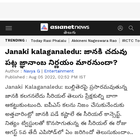
తెలుగు
TRENDING :
Today Rasi Phalalu
Akkineni Nageswara Rao
IRCTC To
Janaki kalaganaledu: జానకి చదువు
పట్ల జ్ఞానాంబ నిర్ణయం మారనుందా?
Author :
Navya G
|
Entertainment
Published :
Aug 05 2022, 02:52 PM IST
Janaki Kalaganaledu: బుల్లితెరపై ప్రసారమవుతున్న
జానకి కలగనలేదు సీరియల్ తెలుగు ప్రేక్షకుల్ని బాగా
ఆకట్టుకుంటుంది. ఐపీఎస్ కలను నిజం చేసుకునేందుకు
అత్తవారింట్లో జానకి పడే కష్టాలే ఈ సీరియల్ కాన్సెప్ట్.
నిత్యం ట్విస్టులతో కొనసాగుతున్న ఈ సీరియల్ ఈ రోజు
ఆగస్ట్ 5వ తేదీ ఎపిసోడ్‌లో ఏం జరిగిందో తెలుసుకుందాం..