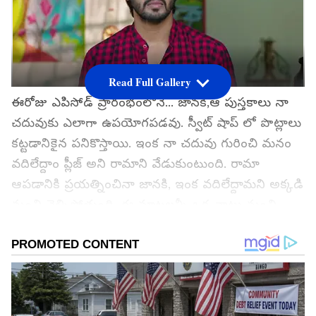
Read Full Gallery
ఈరోజు ఎపిసోడ్ ప్రారంభంలోనే... జానకి,ఆ పుస్తకాలు నా
చదువుకు ఎలాగా ఉపయోగపడవు. స్వీట్ షాప్ లో పొట్లాలు
కట్టడానికైన పనికొస్తాయి. ఇంక నా చదువు గురించి మనం
వదిలేద్దాం ప్లీజ్ అని రామాని వేడుకుంటుంది. రామా
ఆపడానికి ప్రయత్నించినా జానకి, ఇంక వదిలేద్దామని అక్కడి
నుంచి వెళ్ళిపోతుంది. ఈ మాటలన్నీ ఒక చాటు నుంచి
జ్ఞానాంబ వింటుంది.
గూగుల్‌లో ఆసక్తికరమైన సమాచారం కోసం ఏసియానెట్ తెలుగు
ను మీ ఫ్రిఫర్డ్ సోర్స్ గా ఎంచుకోండి