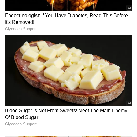
నువ్వు చదువుకి వ్యతిరేకం కాదని నాకు తెలుసు.
చాలామంది చదువుకోడానికి నువ్వు డబ్బు సహాయం
చేస్తున్నావని నాకు తెలుసు. కానీ ఎక్కడ మావయ్య లాంటి
పరిస్థితి నాకు వస్తుందో అని నువ్వు బాధపడుతున్నావ్. నా
మీద ప్రేమతో జానకి గారి ఐపీఎస్ కలను ఆపడం
న్యాయమా? అప్పుడు రామ వాళ్ళ నాన్న, నా ఆరోగ్యం
బాగోలేని సమయంలో రామా తన చదువుని ఆపేసి నాకు
సహాయం చేశాడు. నావల్ల రామ చదివు ఆగిపోయింది.