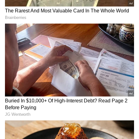
జ్ఞానాంబ కూర్చుని ఇందాక జానకి మాట్లాడిన మాటలు
గురించి ఆలోచిస్తూ ఉంటుంది. అప్పుడే రామా అక్కడికి
వచ్చి, జానకి పుస్తకాలు జ్ఞానాంబికి ఇచ్చి జానకి గారు ఇంక
ఐపీఎస్ చదువుని వదిలేస్తా అన్నారు. ఇంక నా గురించి
నువ్వు భయపడాల్సిన అవసరం లేదమ్మా. నిశ్చింతగా
ఉండొచ్చు అని ఆ పుస్తకాలను అక్కడ పెట్టి జానకి గారు
ఐపీఎస్ అయితే చాలామందికి మంచి చేస్తారమ్మా , కానీ ఆ
దేవుడు జానకి గారు కలని కలగానే ఉంచేసారు అని
బాధపడుతూ ఉంటాడు.